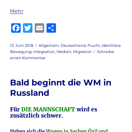
Mehr
F
T
E
T
a
w
m
ei
c
it
ai
le
Veröffentlicht
Kategorien
13. Juni 2018
Allgemein
,
Deutschland
,
Flucht
,
Identitäre
am
Bewegung
,
Integration
,
Medien
,
Migration
Schreibe
e
te
l
n
zu
einen Kommentar
b
r
Die
Identitäre
o
Bewegung
Bald beginnt die WM in
o
(IB):
Verfassungsfeindlich?
Russland
k
Für
DIE MANNSCHAFT
wird es
zusätzlich schwer.
Haben sich die
Wogen in Sachen Özil und