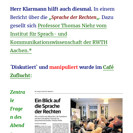
Herr Klarmann hilft auch diesmal.
In einem
Bericht über die
„
Sprache der Rechten
„.
Dazu
gesellt sich
Professor Thomas Niehr vom
Institut für Sprach- und
Kommunikationswissenschaft der RWTH
Aachen.*
´Diskutiert` und
manipuliert
wurde im
Café
Zuflucht
:
Zentra
le
Frage
n des
Abend