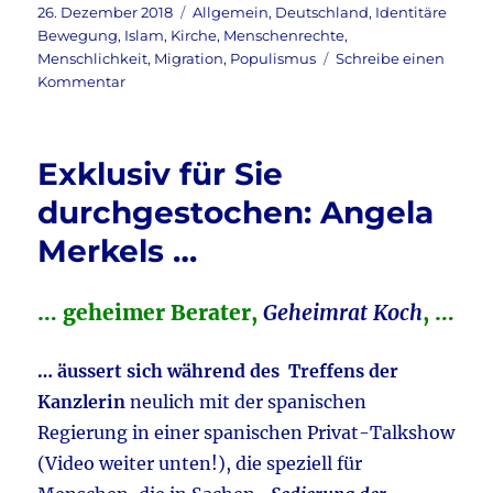
c
it
ai
le
Veröffentlicht
Kategorien
26. Dezember 2018
Allgemein
,
Deutschland
,
Identitäre
am
Bewegung
,
Islam
,
Kirche
,
Menschenrechte
,
e
te
l
n
Menschlichkeit
,
Migration
,
Populismus
Schreibe einen
b
r
zu
Kommentar
Rainer
o
Maria
o
Woelki
Exklusiv für Sie
–
k
Gerechtigkeit
durchgestochen: Angela
für
Merkels …
Alle
… geheimer Berater,
Geheimrat Koch
, …
… äussert sich während des Treffens der
Kanzlerin
neulich mit der spanischen
Regierung in einer spanischen Privat-Talkshow
(Video weiter unten!), die speziell für