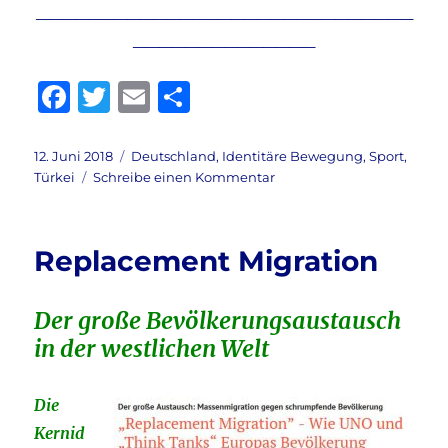
_____________________________
______________
F
T
E
T
a
w
m
ei
c
it
ai
le
Veröffentlicht
Kategorien
12. Juni 2018
Deutschland
,
Identitäre Bewegung
,
Sport
,
am
zu
Türkei
Schreibe einen Kommentar
e
te
l
n
Bald
b
r
beginnt
die
o
Replacement Migration
WM
o
in
Russland
k
Der große Bevölkerungsaustausch
in der westlichen Welt
Die
Kernid