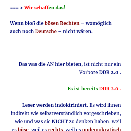
=== >
Wir schaf
fen das!
Wenn bloß die
bösen Rechten
– womöglich
auch noch
Deutsche
– nicht wären.
_____________________
Das was die
AN
hier bieten,
ist nicht nur ein
Vorbote
DDR 2.0 .
Es ist bereits
DDR 2.0 .
Leser werden indoktriniert.
Es wird ihnen
indirekt wie selbstverständlich vorgeschrieben,
wie und was sie
NICHT
zu denken haben, weil
es
böse
, weil es
rechts
, weil es
undemokratisch