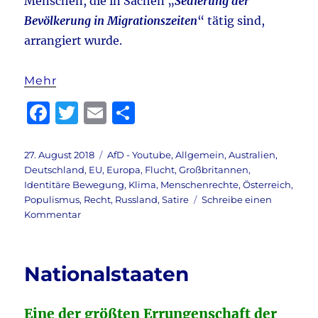
Menschen, die in Sachen „
Sedierung der
Bevölkerung in Migrationszeiten
“ tätig sind,
arrangiert wurde.
Mehr
F
T
E
T
a
w
m
ei
c
it
ai
le
Veröffentlicht
Kategorien
27. August 2018
AfD - Youtube
,
Allgemein
,
Australien
,
am
Deutschland
,
EU
,
Europa
,
Flucht
,
Großbritannen
,
e
te
l
n
Identitäre Bewegung
,
Klima
,
Menschenrechte
,
Österreich
,
b
r
Populismus
,
Recht
,
Russland
,
Satire
Schreibe einen
zu
Kommentar
o
Exklusiv
o
für
Sie
k
Nationalstaaten
durchgestochen:
Angela
Merkels
Eine der größten Errungenschaft der