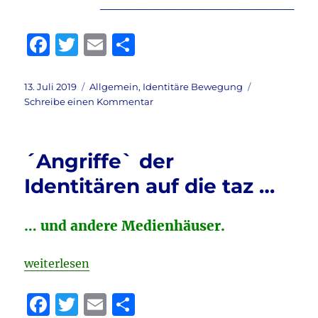
_____________________
F
T
E
T
a
w
m
ei
c
it
ai
le
Veröffentlicht
Kategorien
13. Juli 2019
Allgemein
,
Identitäre Bewegung
am
zu
Schreibe einen Kommentar
e
te
l
n
Guten
b
r
Morgen,
liebe
o
´Angriffe` der
Leser!
o
Identitären auf die taz …
k
… und andere Medienhäuser.
„´Angriffe` der Identitären auf die taz …“
weiterlesen
F
T
E
T