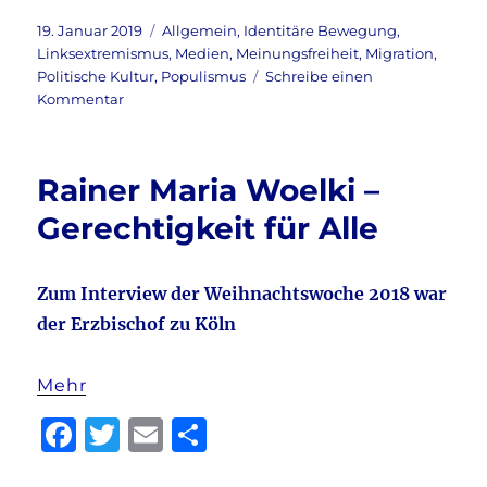
a
w
m
ei
c
it
ai
le
Veröffentlicht
Kategorien
19. Januar 2019
Allgemein
,
Identitäre Bewegung
,
am
Linksextremismus
,
Medien
,
Meinungsfreiheit
,
Migration
,
e
te
l
n
Politische Kultur
,
Populismus
Schreibe einen
b
r
zu
Kommentar
DDR
o
2.0:
o
Die
Rainer Maria Woelki –
freie
k
Meinung
Gerechtigkeit für Alle
und
ihre
Feinde
Zum Interview der Weihnachtswoche 2018 war
der Erzbischof zu Köln
Mehr
F
T
E
T
a
w
m
ei