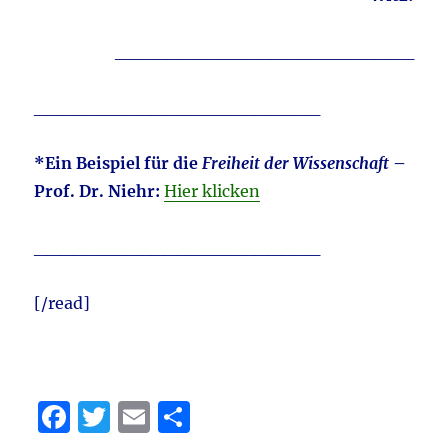
_______________________
______________________
*Ein Beispiel für die
Freiheit der Wissenschaft
–
Prof. Dr. Niehr:
Hier klicken
______________________
[/read]
F
T
E
T