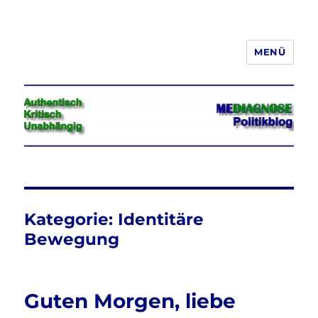
MENÜ
Jeder hat das Recht, seine
Meinung in Wort, Schrift und Bild
frei zu äußern und zu verbreiten
Kategorie:
Identitäre
Bewegung
Guten Morgen, liebe