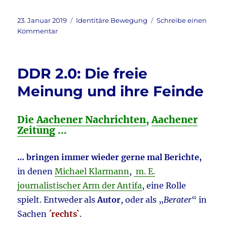
a
w
m
ei
c
it
ai
le
Veröffentlicht
Kategorien
23. Januar 2019
Identitäre Bewegung
Schreibe einen
am
zu
Kommentar
e
te
l
n
´Angriffe`
b
r
der
Identitären
o
DDR 2.0: Die freie
auf
o
die
Meinung und ihre Feinde
taz
k
…
Die
Aachener Nachrichten
,
Aachener
Zeitung
…
… bringen immer wieder gerne mal Berichte,
in denen
Michael Klarmann
,
m. E.
journalistischer Arm der Antifa
, eine Rolle
spielt. Entweder als
Autor
, oder als „
Berater
“ in
Sachen
´rechts`
.