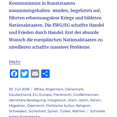
Kommunismus in Kunststaaten
zusammengehalten wurden, begehrten auf,
führten erbarmungslose Kriege und bildeten
Nationalstaaten. Die EWG/EG schaffte Handel
und Frieden durch Handel. Erst der absurde
Wunsch die europäischen Nationalstaaten zu
nivellieren schaffte massiver Probleme.
Mehr
F
T
E
T
a
w
m
ei
c
it
ai
le
Veröffentlicht
Kategorien
20. Juli 2018
Afrika
,
Allgemein
,
Dänemark
,
am
Deutschland
,
EU
,
Europa
,
Frankreich
,
Großbritannen
,
e
te
l
n
Identitäre Bewegung
,
Integration
,
Islam
,
Islam
,
Italien
,
b
r
Migration
,
Österreich
,
Politische Kultur
,
Religion
,
Schweden
,
Sicherheit
,
Syrien
,
Türkei
,
Wahlen
Schreibe
o
zu
einen Kommentar