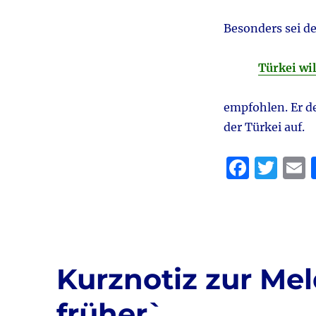
Besonders sei de
Türkei wi
empfohlen. Er de
der Türkei auf.
F
T
a
w
c
it
a
e
te
l
b
r
Kurznotiz zur Me
o
o
früher`