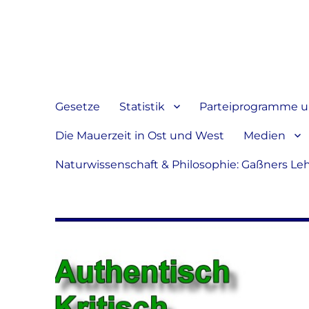
Jeder hat das Recht, sein
verbreiten
Gesetze
Statistik
Parteiprogramme u.
Die Mauerzeit in Ost und West
Medien
Naturwissenschaft & Philosophie: Gaßners Le