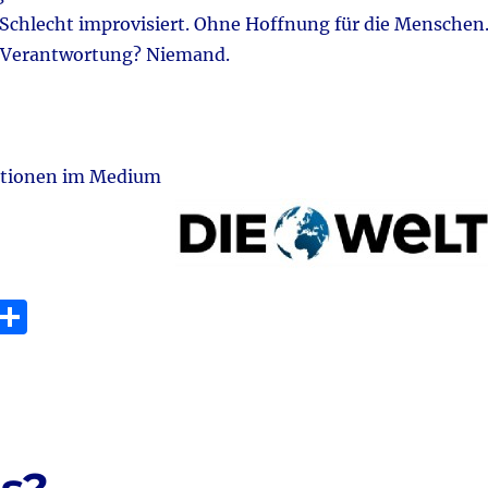
. Schlecht improvisiert. Ohne Hoffnung für die Menschen
Verantwortung? Niemand.
ationen im Medium
E
T
m
ei
i
le
n