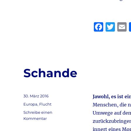
F
T
a
w
c
it
a
e
te
l
b
r
Schande
o
o
k
Veröffentlicht
30. März 2016
Jawohl, es ist e
am
Kategorien
Europa
,
Flucht
Menschen, die n
Schreibe einen
Umwege auf dem
zu
Kommentar
zurückzubringen
Schande
innert eines Mon