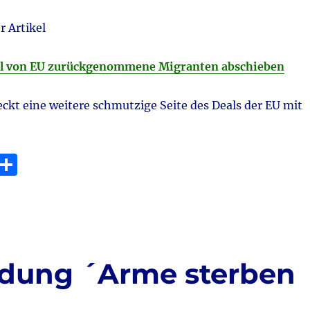
r Artikel
ll von EU zurückgenommene Migranten abschieben
ckt eine weitere schmutzige Seite des Deals der EU mit
E
T
m
ei
i
le
n
ldung ´Arme sterben