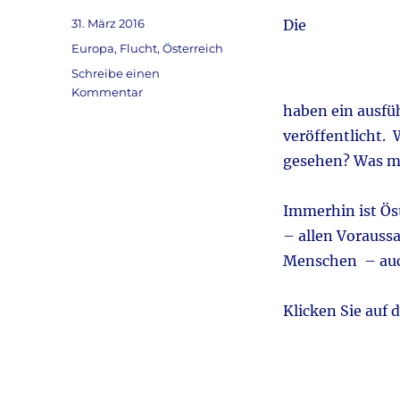
Veröffentlicht
31. März 2016
Die
am
Kategorien
Europa
,
Flucht
,
Österreich
Schreibe einen
zu
Kommentar
haben ein ausfü
Dossier
´Flüchtlinge
veröffentlicht.
in
gesehen? Was ma
Österreich`
Immerhin ist Öst
– allen Voraussa
Menschen – auch
Klicken Sie auf 