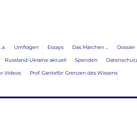
e Meinung in Wort, Schrift und
 a.
Umfragen
Essays
Das Märchen …
Dossier
Russland-Ukraine aktuell
Spenden
Datenschutz
hr-Videos
Prof. Ganteför: Grenzen des Wissens