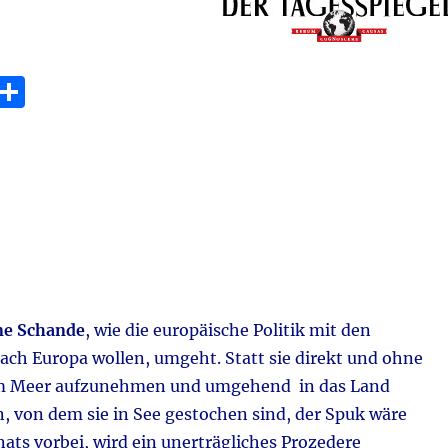
E
T
m
ei
i
le
n
ine Schande
, wie die europäische Politik mit den
ach Europa wollen, umgeht. Statt sie direkt und ohne
 Meer aufzunehmen und umgehend in das Land
, von dem sie in See gestochen sind, der Spuk wäre
ats vorbei, wird ein unerträgliches Prozedere