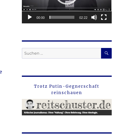
00:00
02:22
SUCHEN
Suche
nach:
e
Trotz Putin-Gegnerschaft
reinschauen