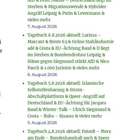
AfD & Peter Hahne – Deutschland liegt im
Sterben & Migrationswende & Hybrider
Angriff Leipzig & Putin & Levermann &
vieles mehr
7. August 2026
Tagebuch 6.8.2026 aktuell: Larissa –
i
Marcant & Rente 63 & Grüne Stahlindustrie
adé & Ceuta & EU-Ächtung Baud & D liegt
r
im Sterben & Bombendrohne Leipzig &
Häme gegen Siegmund stärkt AfD & Nico
Paech & 1.000 Juristen & vieles mehr
6. August 2026
Tagebuch 5.8.2026 aktuell: Islamische
Selbstoffenbarung & Strom-
d
Abschaltplattform & Queer-Angriff auf
Deutschland & EU-Ächtung für Jacques
Baud & Winter-Talk – Ulrich Siegmund &
.
Ceuta – Ruhs – Knauss & vieles mehr
5. August 2026
Tagebuch 4.8.2026 aktuell: Patzelt – Merz
am Ende – Bundeshaushalt auch & Speer