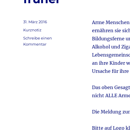
k
Veröffentlicht
31. März 2016
Arme Menschen 
am
Kategorien
Kurznotiz
ernähren sie sic
Schreibe einen
Bildungsferne u
zu
Kommentar
Alkohol und Zig
Kurznotiz
Lebensgemeinsc
zur
Meldung
an ihre Kinder 
´Arme
Ursache für ihr
sterben
früher`
Das oben Gesagte
nicht ALLE Armen
Die Meldung zu
Bitte auf Logo k