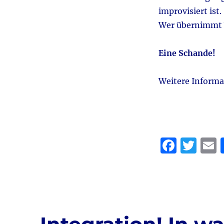
improvisiert ist
Wer übernimmt 
Eine Schande!
Weitere Inform
F
T
a
w
c
it
a
e
te
l
b
r