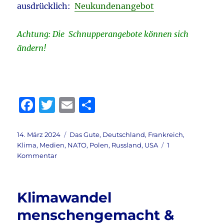
ausdrücklich:
Neukundenangebot
Achtung: Die Schnupperangebote können sich
ändern!
F
T
E
T
a
w
m
ei
c
it
ai
le
Veröffentlicht
Kategorien
14. März 2024
Das Gute
,
Deutschland
,
Frankreich
,
am
Klima
,
Medien
,
NATO
,
Polen
,
Russland
,
USA
1
e
te
l
n
zu
Kommentar
b
r
Russland
&
o
Ukraine
Klimawandel
o
&
NATO
menschengemacht &
k
&