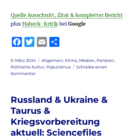
Quelle Ausschnitt, Zitat & kompletter Bericht
plus
Habeck-Kritik
bei
Google
F
T
E
T
a
w
m
ei
c
it
ai
le
Veröffentlicht
Kategorien
9. März 2024
Allgemein
,
Klima
,
Medien
,
Parteien
,
am
Politische Kultur
,
Populismus
Schreibe einen
e
te
l
n
zu
Kommentar
b
r
Strom
&
o
Energie
Russland & Ukraine &
o
&
Habeck
Taurus &
k
&
Kriegsvorbereitung
Bundesrechnungshof
aktuell:
aktuell: Sciencefiles
Da
tobt