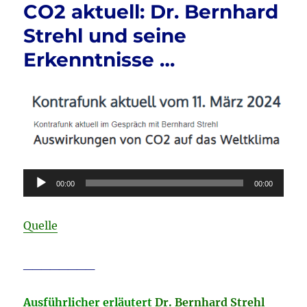
CO2 aktuell: Dr. Bernhard
USA
&
Strehl und seine
Deutschland
&
Erkenntnisse …
WKIII
aktuell:
Polen
„legt
vor“
…
Audio-
00:00
00:00
Player
Quelle
________
Ausführlicher erläutert
Dr. Bernhard Strehl