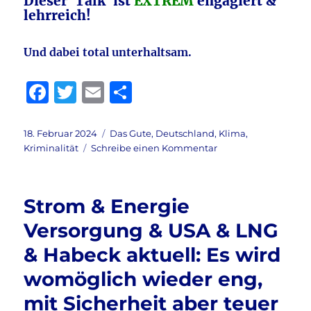
Dieser ´Talk` ist
EXTREM
engagiert &
lehrreich!
Und dabei total unterhaltsam.
F
T
E
T
a
w
m
ei
c
it
ai
le
Veröffentlicht
Kategorien
18. Februar 2024
Das Gute
,
Deutschland
,
Klima
,
am
zu
Kriminalität
Schreibe einen Kommentar
e
te
l
n
Ein
b
r
Spitzen-
Meilenstein
o
Strom & Energie
–
o
Spruch
Versorgung & USA & LNG
zum
k
& Habeck aktuell: Es wird
Sonntag
aktuell:
womöglich wieder eng,
Gloria
von
mit Sicherheit aber teuer
Turn