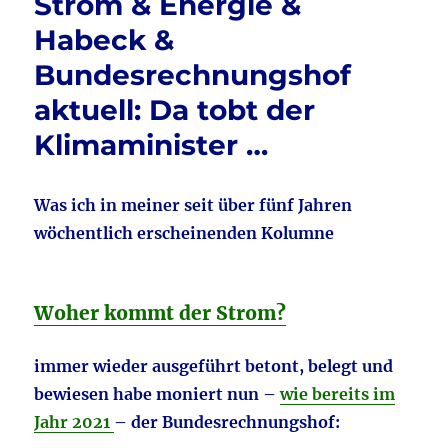
o
Strom & Energie &
CO2
o
aktuell:
Habeck &
Dr.
k
Bundesrechnungshof
Bernhard
Strehl
aktuell: Da tobt der
und
seine
Klimaminister …
Erkenntnisse
…
Was ich in meiner seit über fünf Jahren
wöchentlich erscheinenden Kolumne
Woher kommt der Strom?
immer wieder ausgeführt betont, belegt und
bewiesen habe moniert nun –
wie bereits im
Jahr 2021
– der Bundesrechnungshof: