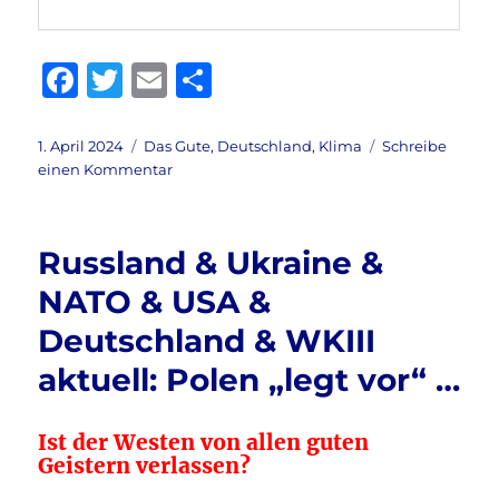
F
T
E
T
a
w
m
ei
c
it
ai
le
Veröffentlicht
Kategorien
1. April 2024
Das Gute
,
Deutschland
,
Klima
Schreibe
am
zu
einen Kommentar
e
te
l
n
Strom
b
r
&
Energie
o
Russland & Ukraine &
aktuell:
o
Abschaltung
NATO & USA &
Kohlekraftwerke
k
Deutschland & WKIII
aktuell: Polen „legt vor“ …
Ist der Westen von allen guten
Geistern verlassen?