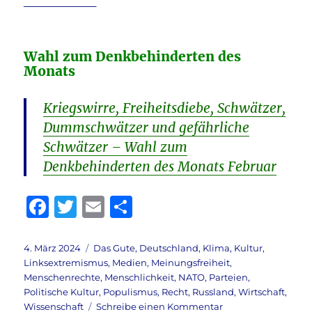
________
Wahl zum Denkbehinderten des
Monats
Kriegswirre, Freiheitsdiebe, Schwätzer,
Dummschwätzer und gefährliche
Schwätzer – Wahl zum
Denkbehinderten des Monats Februar
F
T
E
T
a
w
m
ei
c
it
ai
le
Veröffentlicht
Kategorien
4. März 2024
Das Gute
,
Deutschland
,
Klima
,
Kultur
,
am
Linksextremismus
,
Medien
,
Meinungsfreiheit
,
e
te
l
n
Menschenrechte
,
Menschlichkeit
,
NATO
,
Parteien
,
b
r
Politische Kultur
,
Populismus
,
Recht
,
Russland
,
Wirtschaft
,
zu
Wissenschaft
Schreibe einen Kommentar