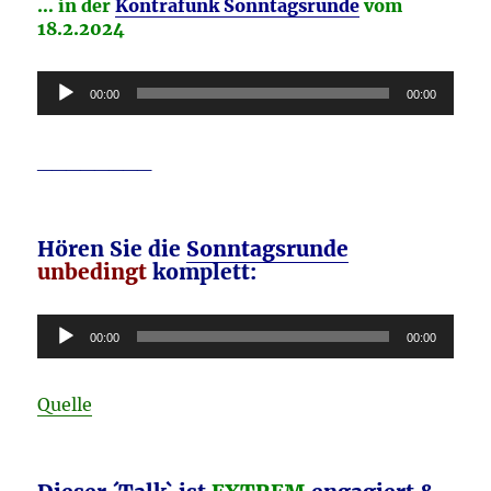
… in der
Kontrafunk Sonntagsrunde
vom
der
18.2.2024
„Energiewende“
–
Achtung,
Audio-
00:00
00:00
Reichelt!
Player
vom
20.
________
Februar
2024
Hören Sie die
Sonntagsrunde
unbedingt
komplett:
Audio-
00:00
00:00
Player
Quelle