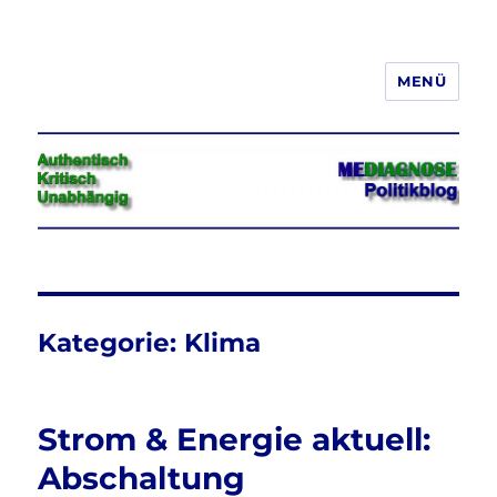
MENÜ
Jeder hat das Recht, seine
Meinung in Wort, Schrift und Bild
frei zu äußern und zu verbreiten
Kategorie:
Klima
Strom & Energie aktuell:
Abschaltung