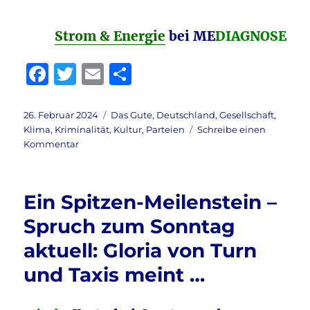
Strom & Energie
bei
ME
DIAGNOSE
F
T
E
T
a
w
m
ei
c
it
ai
le
Veröffentlicht
Kategorien
26. Februar 2024
Das Gute
,
Deutschland
,
Gesellschaft
,
am
Klima
,
Kriminalität
,
Kultur
,
Parteien
Schreibe einen
e
te
l
n
zu
Kommentar
b
r
Strom
&
o
Energie
Ein Spitzen-Meilenstein –
o
&
Klimaschwindel
Spruch zum Sonntag
k
&
aktuell: Gloria von Turn
Reichelt
aktuell:
und Taxis meint …
Die
Lüge
von