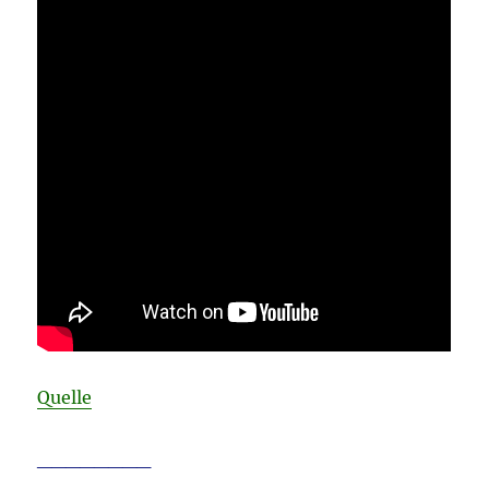
Quelle
________