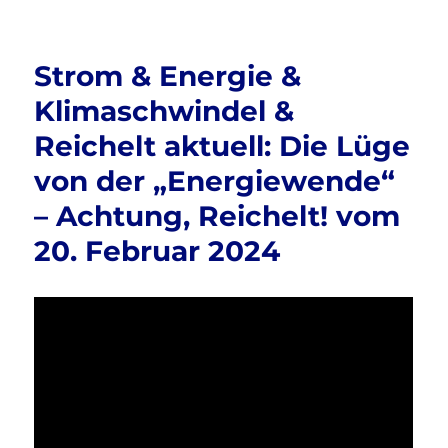
o
Russland
o
&
Ukraine
k
Strom & Energie &
&
Taurus
Klimaschwindel &
&
Reichelt aktuell: Die Lüge
Kriegsvorbereitung
aktuell:
von der „Energiewende“
Sciencefiles
berichtet
– Achtung, Reichelt! vom
ausführlich
20. Februar 2024
…