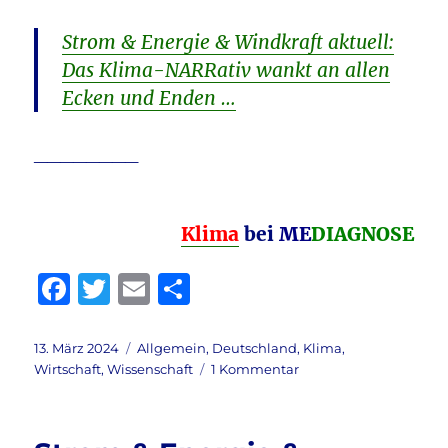
Strom & Energie & Windkraft aktuell:
Das Klima-NARRativ wankt an allen
Ecken und Enden …
________
Klima
bei
ME
DIAGNOSE
F
T
E
T
a
w
m
ei
c
it
ai
le
Veröffentlicht
Kategorien
13. März 2024
Allgemein
,
Deutschland
,
Klima
,
am
zu
Wirtschaft
,
Wissenschaft
1 Kommentar
e
te
l
n
Klimawandel
b
r
menschengemacht
&