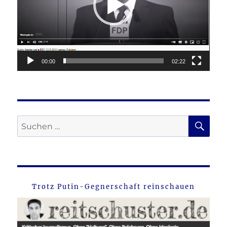
00:00
02:22
SU
Suche
nach:
Trotz Putin-Gegnerschaft reinschauen