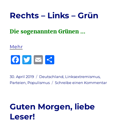
b
r
Biomasse
#4
o
Rechts – Links – Grün
o
k
Die sogenannten Grünen …
Mehr
F
T
E
T
a
w
m
ei
c
it
ai
le
Veröffentlicht
Kategorien
30. April 2019
Deutschland
,
Linksextremismus
,
am
zu
Parteien
,
Populismus
Schreibe einen Kommentar
e
te
l
n
Rechts
b
r
–
Links
o
Guten Morgen, liebe
–
o
Grün
Leser!
k