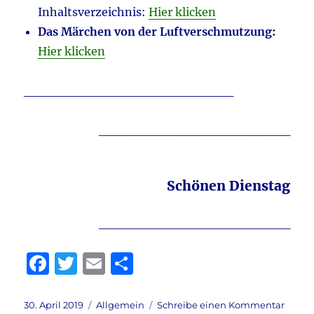
Inhaltsverzeichnis:
Hier klicken
Das Märchen von der Luftverschmutzung:
Hier klicken
_______________________
_____________________
Schönen Dienstag
_____________________
F
T
E
T
a
w
m
ei
c
it
ai
le
Veröffentlicht
Kategorien
zu
30. April 2019
Allgemein
Schreibe einen Kommentar