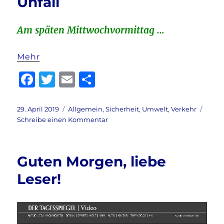
Unfall
k
Am späten Mittwochvormittag …
Mehr
F
T
E
T
a
w
m
ei
c
it
ai
le
Veröffentlicht
Kategorien
29. April 2019
Allgemein
,
Sicherheit
,
Umwelt
,
Verkehr
am
zu
Schreibe einen Kommentar
e
te
l
n
E-
b
r
Scooter:
Schwerer
o
Guten Morgen, liebe
Unfall
o
Leser!
k
Video-
Player