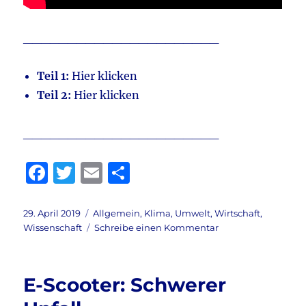
______________________
Teil 1:
Hier klicken
Teil 2:
Hier klicken
______________________
F
T
E
T
a
w
m
ei
c
it
ai
le
Veröffentlicht
Kategorien
29. April 2019
Allgemein
,
Klima
,
Umwelt
,
Wirtschaft
,
am
zu
Wissenschaft
Schreibe einen Kommentar
e
te
l
n
Biomasse
b
r
#3
o
E-Scooter: Schwerer
o