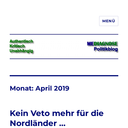
MENÜ
Jeder hat das Recht, seine
Meinung in Wort, Schrift und Bild
frei zu äußern und zu verbreiten
Monat:
April 2019
Kein Veto mehr für die
Nordländer …