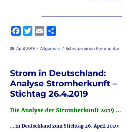
_____________________
F
T
E
T
a
w
m
ei
c
it
ai
le
Veröffentlicht
Kategorien
zu
29. April 2019
Allgemein
Schreibe einen Kommentar
am
Guten
e
te
l
n
Morge
b
r
liebe
Strom in Deutschland:
Leser!
o
Analyse Stromherkunft –
o
Stichtag 26.4.2019
k
Die Analyse der Stromherkunft 2019 …
… in Deutschland zum Stichtag 26. April 2019: