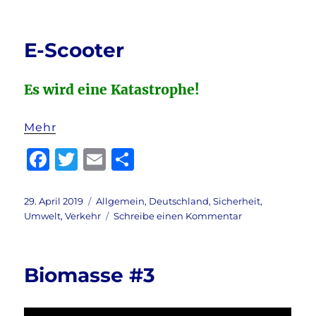
am
Guten
e
te
l
n
Morge
b
r
liebe
E-Scooter
Leser!
o
o
Es wird eine Katastrophe!
k
Mehr
F
T
E
T
a
w
m
ei
c
it
ai
le
Veröffentlicht
Kategorien
29. April 2019
Allgemein
,
Deutschland
,
Sicherheit
,
am
zu
Umwelt
,
Verkehr
Schreibe einen Kommentar
e
te
l
n
E-
b
r
Scooter
o
Biomasse #3
o