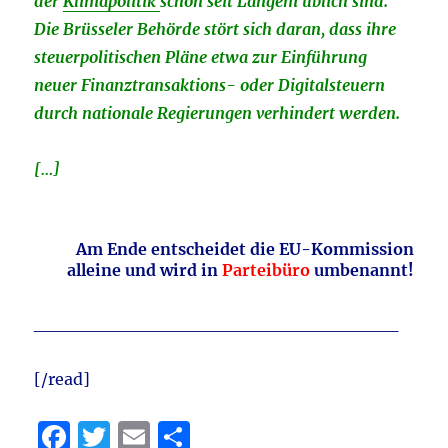
der
Klimapolitik
schon seit Langem üblich sind.
Die Brüsseler Behörde stört sich daran, dass ihre
steuerpolitischen Pläne etwa zur Einführung
neuer Finanztransaktions- oder Digitalsteuern
durch nationale Regierungen verhindert werden.
[…]
Am Ende entscheidet die EU-Kommission
alleine und wird in
Parteibüro
umbenannt!
____________________________
[/read]
F
T
E
T