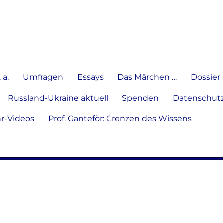
e Meinung in Wort, Schrift und
 a.
Umfragen
Essays
Das Märchen …
Dossier
Russland-Ukraine aktuell
Spenden
Datenschutz
hr-Videos
Prof. Ganteför: Grenzen des Wissens