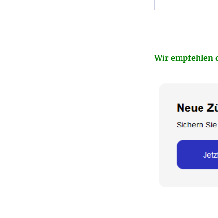
________
Wir empfehlen 
________