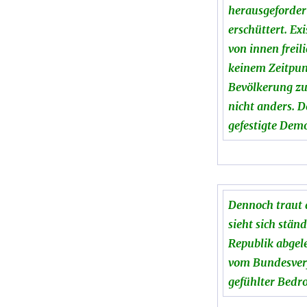
herausgefordert
erschüttert. Ex
von innen freil
keinem Zeitpun
Bevölkerung zu
nicht anders. 
gefestigte Demo
Dennoch traut 
sieht sich stä
Republik abgel
vom Bundesverf
gefühlter Bedro