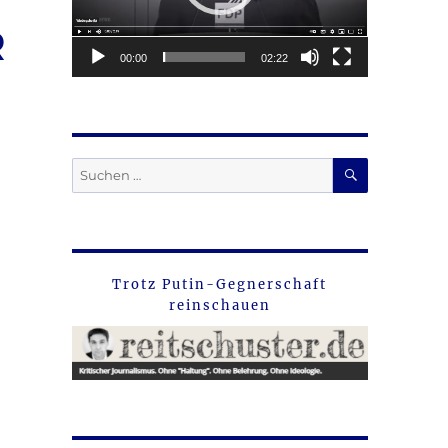
R
00:00
02:22
SUCHEN
Suche
nach:
Trotz Putin-Gegnerschaft
reinschauen