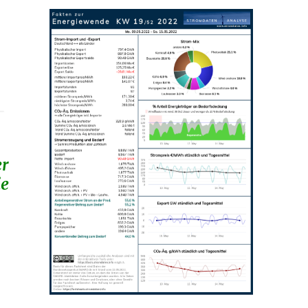
er
ie