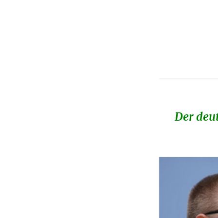
&
Faeser
&
Haldenwang
aktuell:
Deutschland,
der
Verfassungsschutz
&
die
Richtung
Der deut
DDR
2.0