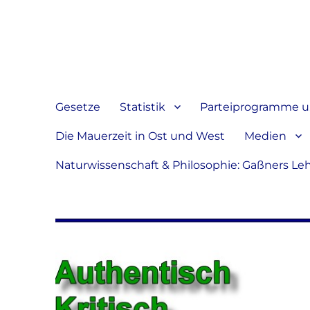
Jeder hat das Recht, sein
verbreiten
Gesetze
Statistik
Parteiprogramme u.
Die Mauerzeit in Ost und West
Medien
Naturwissenschaft & Philosophie: Gaßners Le