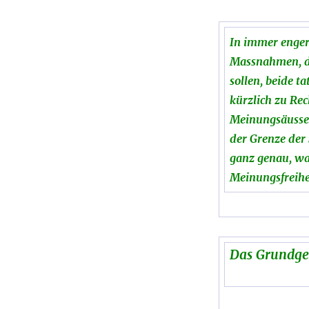
In immer enger
Massnahmen, di
sollen, beide t
kürzlich zu Rec
Meinungsäusser
der Grenze der 
ganz genau, wa
Meinungsfreihei
Das Grundgese