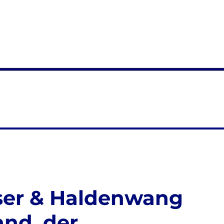
ser & Haldenwang
and, der