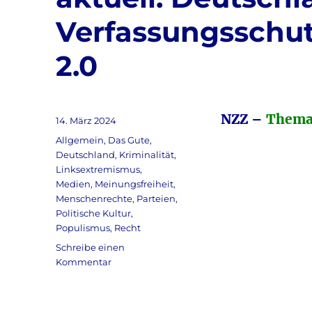
Verfassungsschut
2.0
NZZ
–
Thema
Veröffentlicht
14. März 2024
am
Kategorien
Allgemein
,
Das Gute
,
Deutschland
,
Kriminalität
,
Linksextremismus
,
Medien
,
Meinungsfreiheit
,
Menschenrechte
,
Parteien
,
Politische Kultur
,
Populismus
,
Recht
Schreibe einen
zu
Kommentar
NZZ
&
AFD