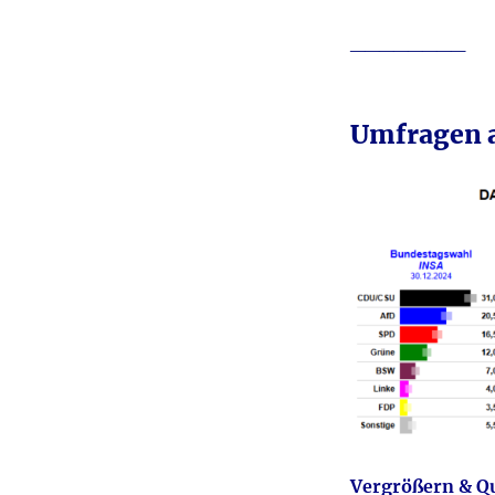
________
Umfragen a
Vergrößern
&
Q