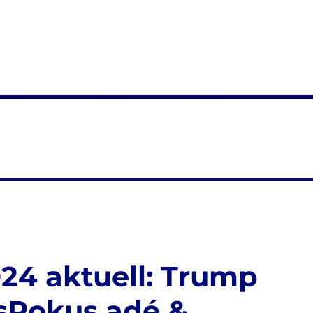
024 aktuell: Trump
sPokus adé &