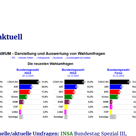
Lautstä
zu
regeln.
ktuell
uelle/aktuelle Umfragen
:
INSA
Bundestag Spezial III
,