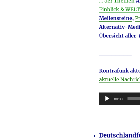
… der Themen
A
Einblick & WE
Meilensteine
,
P
Alternativ-Med
Übersicht aller
________
Kontrafunk aktu
aktuelle Nachri
Audio-
00:00
Player
Deutschland