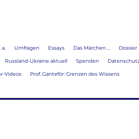
e Meinung in Wort, Schrift und
 a.
Umfragen
Essays
Das Märchen …
Dossier
Russland-Ukraine aktuell
Spenden
Datenschutz
hr-Videos
Prof. Ganteför: Grenzen des Wissens