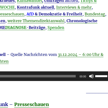
ktuelles
,
Klimawandel
,
Umfragen
aktuell
,
Tichys &
LTWOCHE
,
Kontrafunk aktuell
,
Interviews & mehr
,
resseschauen
,
AfD
& Demokratie & Freiheit
,
Bundestag
,
ien
,
weitere Themendirektanwahl
,
Chronologische
 ME
DIAGNOSE
-Beiträge
,
Spenden
ell
– Quelle Nachrichten vom
31.12.2024 – 6:00 Uhr &
chten
Pfeilta
00:00
Hoch/R
benutz
_______
um
die
funk
–
Presseschauen