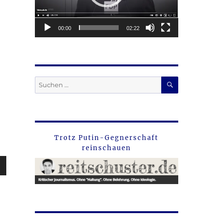
00:00
02:22
SUCHEN
Suche
nach:
Trotz Putin-Gegnerschaft
reinschauen
sten
unter
en,