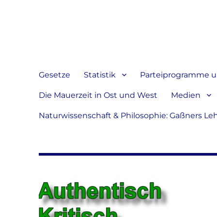
Jeder hat das Recht, sein
verbreiten
Gesetze
Statistik
Parteiprogramme u.
Die Mauerzeit in Ost und West
Medien
Naturwissenschaft & Philosophie: Gaßners Le