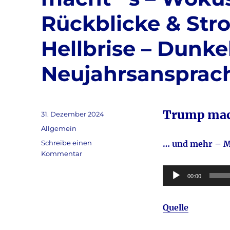
Rückblicke & Stro
Hellbrise – Dunke
Neujahrsansprac
Trump mac
Veröffentlicht
31. Dezember 2024
am
Kategorien
Allgemein
Schreibe einen
… und mehr – M
zu
Kommentar
Tagebuch
Audio-
31.12.2024
00:00
aktuell:
Player
Trump
Quelle
macht
´
s