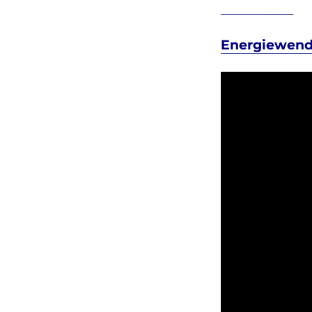
________
–
WokusPokus
adé
Energiewende
&
Rückblicke
&
Strom
–
Energie
–
Hellbrise
–
Dunkelflaute
&
Neujahrsansprachen