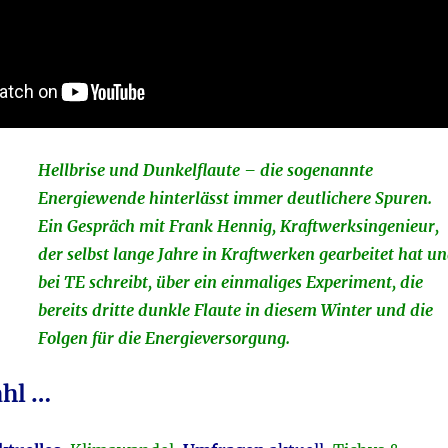
Hellbrise und Dunkelflaute – die sogenannte
Energiewende hinterlässt immer deutlichere Spuren.
Ein Gespräch mit Frank Hennig, Kraftwerksingenieur,
der selbst lange Jahre in Kraftwerken gearbeitet hat u
bei TE schreibt, über ein einmaliges Experiment, die
bereits dritte dunkle Flaute in diesem Winter und die
Folgen für die Energieversorgung.
hl …