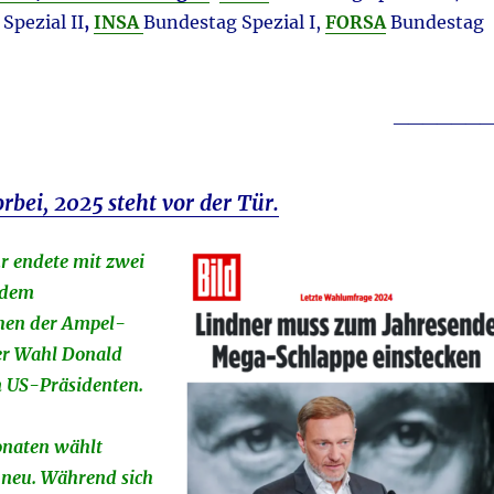
Spezial II
,
INSA
Bundestag Spezial I,
FORSA
Bundestag
_______
orbei, 2025 steht vor der Tür.
hr endete mit zwei
 dem
hen der Ampel-
er Wahl Donald
 US-Präsidenten.
onaten wählt
 neu. Während sich