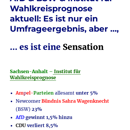
Wahlkreisprognose
gegen
rechte
aktuell: Es ist nur ein
Hetze
aktuell:
Umfrageergebnis, aber …,
Stand
3.2.2024,
6:00
… es ist eine
Sensation
Uhr
Sachsen-Anhalt –
Institut für
Wahlkreisprognose
Am
p
el-
Parteien
allesamt
unter 5%
Newcomer
Bündnis Sahra Wagenknecht
(BSW)
23%
AfD
gewinnt 1,5% hinzu
CDU
verliert 8,5%