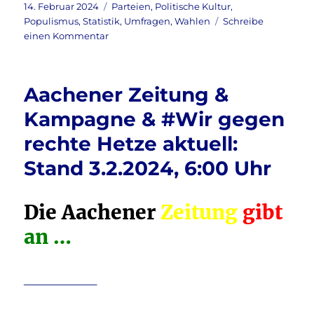
c
it
ai
le
Veröffentlicht
Kategorien
14. Februar 2024
Parteien
,
Politische Kultur
,
am
Populismus
,
Statistik
,
Umfragen
,
Wahlen
Schreibe
e
te
l
n
zu
einen Kommentar
b
r
Europawahl
&
o
Umfrage
Aachener Zeitung &
o
INSA
&
Kampagne & #Wir gegen
k
AfD
rechte Hetze aktuell:
&
Grüne
Stand 3.2.2024, 6:00 Uhr
aktuell:
AfD
verdoppelt
Die Aachener
Zeitung
gibt
…
an …
________