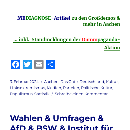
ME
DIAGNOSE
-Artikel
zu den Großdemos &
mehr in Aachen
… inkl. Standmeldungen der
Dumm
paganda
-
Aktion
F
T
E
T
a
w
m
ei
c
it
ai
le
Veröffentlicht
Kategorien
3. Februar 2024
Aachen
,
Das Gute
,
Deutschland
,
Kultur
,
am
Linksextremismus
,
Medien
,
Parteien
,
Politische Kultur
,
e
te
l
n
zu
Populismus
,
Statistik
Schreibe einen Kommentar
b
r
Aachener
Zeitung
o
&
Wahlen & Umfragen &
o
Kampagne
&
AfD & BSW & Institut für
k
#Wir