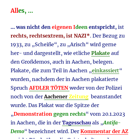
All
es, …
… was nicht den
eigenen I
deen
entspricht,
ist
rechts, rechtsextrem, ist NAZI*
. Der Bezug zu
1933, zu „Scheiße“, zu „Arisch“ wird gerne
her- und dargestellt, wie etliche
Plakate
auf
den Großdemos, auch in Aachen, belegen.
Plakate, die zum Teil in Aachen „
einkassiert
“
wurden, nachdem der in Aachen plakatierte
Spruch
AFDLER TÖTEN
weder von der Polizei
noch von der
Aachener
Zeitung
beanstandet
wurde. Das Plakat war die Spitze der
„
Demonstration
gegen rechts
“ vom 20.1.2023
in Aachen, die in der
Tagesschau
als „
Antifa-
Demo
“ bezeichnet wird. Der
Kommentar der AZ