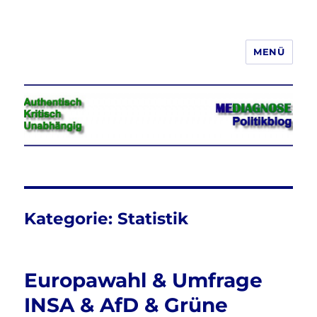
MENÜ
Jeder hat das Recht, seine
Meinung in Wort, Schrift und Bild
frei zu äußern und zu verbreiten
Kategorie:
Statistik
Europawahl & Umfrage
INSA & AfD & Grüne