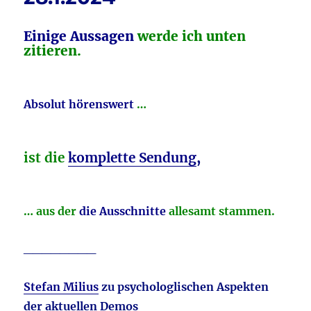
nur
ein
Einige Aussagen
werde ich unten
Umfrageergebnis,
zitieren.
aber
…,
Absolut hörenswert
…
ist die
komplette Sendung
,
… aus der
die Ausschnitte
allesamt stammen.
________
Stefan Milius
zu psychologlischen Aspekten
der aktuellen Demos