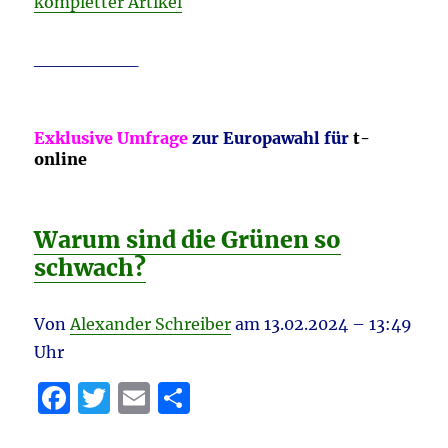
kompletter Artikel
________
Exklusive Umfrage
zur Europawahl für
t-
online
Warum sind die Grünen so
schwach?
Von
Alexander Schreiber
am
13.02.2024 – 13:49
Uhr
F
T
E
T
a
w
m
ei