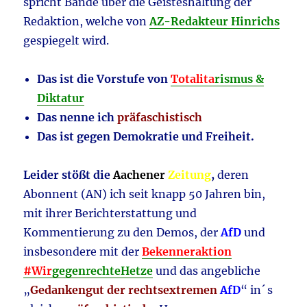
spricht Bände über die Geisteshaltung der
Redaktion, welche von
AZ-Redakteur Hinrichs
gespiegelt wird.
Das ist die Vorstufe von
Totalita
rismus &
Diktatur
Das nenne ich
präfaschistisch
Das ist gegen Demokratie und Freiheit.
Leider stößt die
Aachener
Zeitung
,
deren
Abonnent (AN) ich seit knapp 50 Jahren bin,
mit ihrer Berichterstattung und
Kommentierung zu den Demos, der
AfD
und
insbesondere mit der
Bekenneraktion
#Wir
gegen
r
echteHetze
und das angebliche
„
Gedankengut der rechtsextremen
AfD
“ in´ s