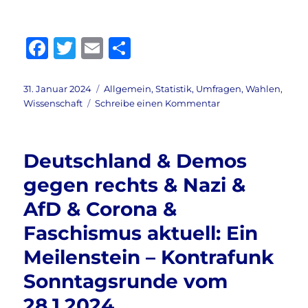
F
T
E
T
a
w
m
ei
c
it
ai
le
Veröffentlicht
Kategorien
31. Januar 2024
Allgemein
,
Statistik
,
Umfragen
,
Wahlen
,
am
zu
Wissenschaft
Schreibe einen Kommentar
e
te
l
n
Wahlen
b
r
&
Umfragen
o
Deutschland & Demos
&
o
AfD
gegen rechts & Nazi &
&
k
AfD & Corona &
BSW
&
Faschismus aktuell: Ein
Institut
für
Meilenstein – Kontrafunk
Wahlkreisprognose
Sonntagsrunde vom
aktuell:
Es
28.1.2024
ist