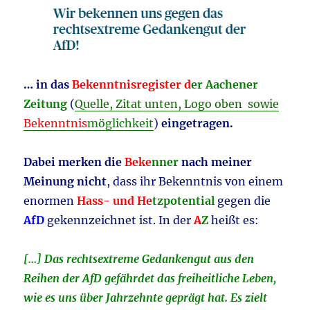
… in das
Bekenntnisregister d
er Aachener
Zeitung
(
Quelle, Zitat unten, Logo oben sowie
Bekenntnis
möglichkeit
)
eingetragen.
Dabei merken die
Beke
nner
nach meiner
Meinung nicht
, dass ihr Bekenntnis von einem
enormen
Hass- und He
tzpotential
gegen die
AfD
gekennzeichnet ist. In der
A
Z
heißt es:
[…] Das rechtsextreme Gedankengut aus den
Reihen der AfD gefährdet das freiheitliche Leben,
wie es uns über Jahrzehnte geprägt hat. Es zielt