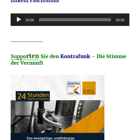
linkem Faschismus
Audio-
00:00
00:00
Player
________
rten
Suppo
Sie den
Kontrafunk
– Die Stimme
der Vernunft