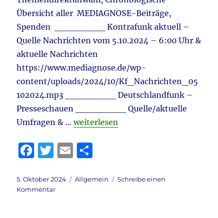
–
Übersicht aller MEDIAGNOSE-Beiträge,
Pädoph
Spenden ________ Kontrafunk aktuell –
&
Danie
Quelle Nachrichten vom 5.10.2024 – 6:00 Uhr &
Ganse
aktuelle Nachrichten
https://www.mediagnose.de/wp-
content/uploads/2024/10/Kf_Nachrichten_05
102024.mp3 ________ Deutschlandfunk –
Presseschauen ________ Quelle/aktuelle
„Tagebuch 5.10.2024 aktuell: Trans
Umfragen & …
weiterlesen
F
T
E
T
a
w
m
ei
c
it
ai
le
Veröffentlicht
Kategorien
5. Oktober 2024
Allgemein
Schreibe einen
am
zu
Kommentar
e
te
l
n
Tagebuch
b
r
5.10.2024