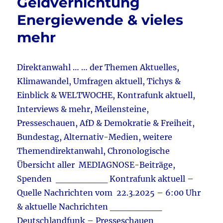
Geldvernichtung
Daniele
Energiewende & vieles
Ganser
&
mehr
Russlan
Ukraine
–
Direktanwahl … … der Themen Aktuelles,
Direkte
Gesprä
Klimawandel, Umfragen aktuell, Tichys &
angedac
Einblick & WELTWOCHE, Kontrafunk aktuell,
&
Interviews & mehr, Meilensteine,
vieles
mehr
Presseschauen, AfD & Demokratie & Freiheit,
Bundestag, Alternativ-Medien, weitere
Themendirektanwahl, Chronologische
Übersicht aller MEDIAGNOSE-Beiträge,
Spenden ________ Kontrafunk aktuell –
Quelle Nachrichten vom 22.3.2025 – 6:00 Uhr
& aktuelle Nachrichten ________
Deutschlandfunk – Presseschauen