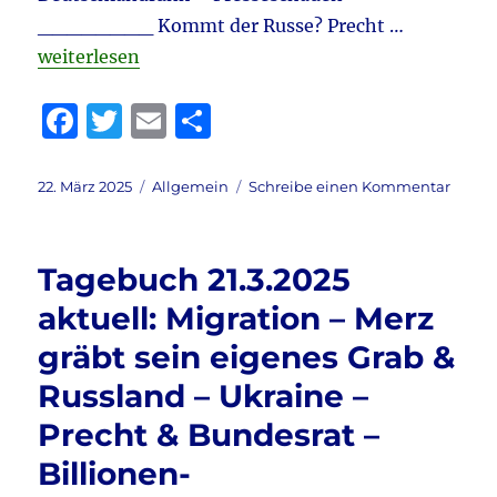
________ Kommt der Russe? Precht …
„Tagebuch 22.3.2025 aktuell: Russland – Ukraine –
weiterlesen
F
T
E
T
a
w
m
ei
c
it
ai
le
Veröffentlicht
Kategorien
zu
22. März 2025
Allgemein
Schreibe einen Kommentar
am
Tageb
e
te
l
n
22.3.2
b
r
aktuel
Tagebuch 21.3.2025
Russl
o
–
aktuell: Migration – Merz
o
Ukrai
gräbt sein eigenes Grab &
–
k
Haral
Russland – Ukraine –
Kujat
–
Precht & Bundesrat –
Danie
Billionen-
Ganse
&