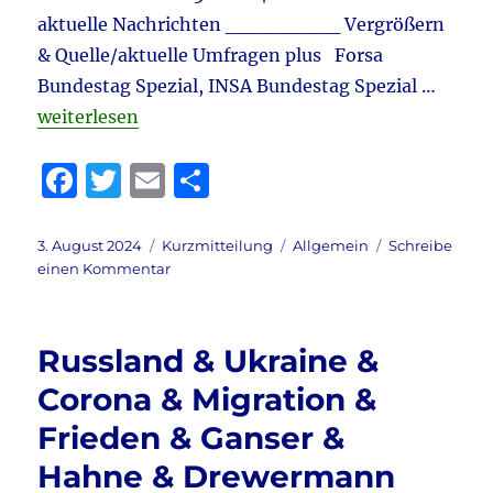
&
aktuelle Nachrichten ________ Vergrößern
Hassrede
& Quelle/aktuelle Umfragen plus Forsa
–
Bundestag Spezial, INSA Bundestag Spezial …
Meinungsfreiheit
„Tagebuch 3.8.2024 aktuell: AfD-Brandmauer & Gen
weiterlesen
F
T
E
T
a
w
m
ei
c
it
ai
le
Veröffentlicht
Format
Kategorien
3. August 2024
Kurzmitteilung
Allgemein
Schreibe
am
zu
einen Kommentar
e
te
l
n
Tagebuch
b
r
3.8.2024
aktuell:
o
Russland & Ukraine &
AfD-
o
Brandmauer
Corona & Migration &
&
k
Frieden & Ganser &
Gender
–
Hahne & Drewermann
Transe