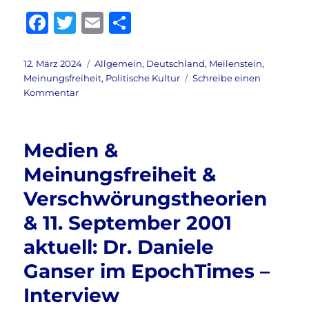
F
T
E
T
a
w
m
ei
c
it
ai
le
Veröffentlicht
Kategorien
12. März 2024
Allgemein
,
Deutschland
,
Meilenstein
,
am
Meinungsfreiheit
,
Politische Kultur
Schreibe einen
e
te
l
n
zu
Kommentar
b
r
Russland
&
o
Ukraine
Medien &
o
&
Corona
Meinungsfreiheit &
k
&
Verschwörungstheorien
Migration
&
& 11. September 2001
Frieden
&
aktuell: Dr. Daniele
Ganser
Ganser im EpochTimes –
&
Hahne
Interview
&