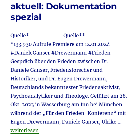
–
aktuell: Dokumentation
Ganserer
spezial
–
Selbstbestimmungsgesetz
&
Wirtschaftskrise
Quelle* ________ Quelle** ________
–
*133.930 Aufrufe Premiere am 12.01.2024
Batterien
#DanieleGanser #Drewermann #Frieden
–
E-
Gespräch über den Frieden zwischen Dr.
Autos
Daniele Ganser, Friedensforscher und
&
Historiker, und Dr. Eugen Drewermann,
Deutschlands
Niedergang
Deutschlands bekanntester Friedensaktivist,
&
Psychoanalytiker und Theologe. Geführt am 28.
Russland
Okt. 2023 in Wasserburg am Inn bei München
–
Ukraine
während der „Für den Frieden-Konferenz“ mit
Eugen Drewermann, Daniele Ganser, Ulrike …
„Russland & Ukraine & Corona & Migration & Fried
weiterlesen