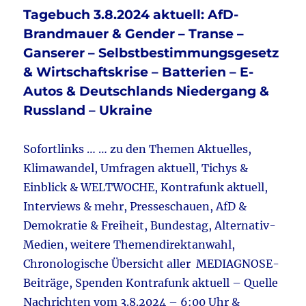
aktuell:
o
Tagebuch 3.8.2024 aktuell: AfD-
Trans
o
–
Brandmauer & Gender – Transe –
Gender
k
Ganserer – Selbstbestimmungsgesetz
–
& Wirtschaftskrise – Batterien – E-
Ganserer
&
Autos & Deutschlands Niedergang &
Corona
Russland – Ukraine
–
Impfnebenwirkungen
–
Sofortlinks … … zu den Themen Aktuelles,
Maskendebakel
Klimawandel, Umfragen aktuell, Tichys &
&
Einblick & WELTWOCHE, Kontrafunk aktuell,
Susanne
Heger
Interviews & mehr, Presseschauen, AfD &
zur
Demokratie & Freiheit, Bundestag, Alternativ-
US-
Medien, weitere Themendirektanwahl,
Wahl
&
Chronologische Übersicht aller MEDIAGNOSE-
Wahlrechtsreform
Beiträge, Spenden Kontrafunk aktuell – Quelle
ist
Nachrichten vom 3.8.2024 – 6:00 Uhr &
notwendig