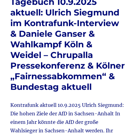
o
Tagebuch 10.9.2025
Merz
o
–
aktuell: Ulrich Siegmund
PK
k
im Kontrafunk-Interview
zur
Brandmauer
& Daniele Ganser &
&
NS-
Wahlkampf Köln &
Himmler
Weidel – Chrupalla
hätte
sich
Pressekonferenz & Kölner
gefreut
–
„Fairnessabkommen“ &
Kinderwunschmesse
Bundestag aktuell
in
Köln
&
Merz
Kontrafunk aktuell 10.9.2025 Ulrich Siegmund:
–
Die hohen Ziele der AfD in Sachsen-Anhalt In
Brandmauer
einem Jahr könnte die AfD der große
&
Hamas
Wahlsieger in Sachsen-Anhalt werden. Ihr
„macht