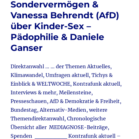
Sondervermögen &
Patzel
&
Vanessa Behrendt (AfD)
Merz
über Kinder-Sex –
wird
kein
Pädophilie & Daniele
Kanzl
werde
Ganser
&
Strom
–
Direktanwahl … … der Themen Aktuelles,
Energ
Klimawandel, Umfragen aktuell, Tichys &
–
Geldv
Einblick & WELTWOCHE, Kontrafunk aktuell,
Energ
Interviews & mehr, Meilensteine,
&
Presseschauen, AfD & Demokratie & Freiheit,
vieles
mehr
Bundestag, Alternativ-Medien, weitere
Themendirektanwahl, Chronologische
Übersicht aller MEDIAGNOSE-Beiträge,
Spenden ________ Kontrafunk aktuell –