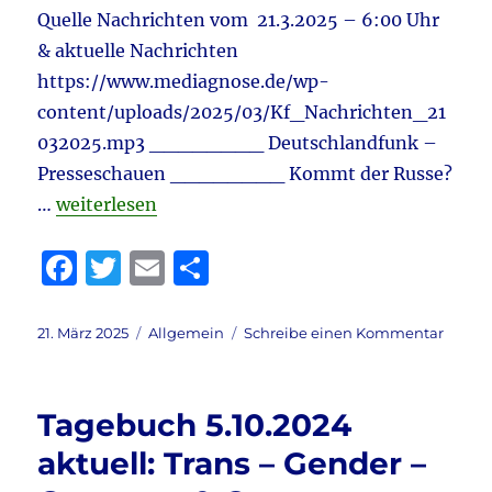
Quelle Nachrichten vom 21.3.2025 – 6:00 Uhr
& aktuelle Nachrichten
https://www.mediagnose.de/wp-
content/uploads/2025/03/Kf_Nachrichten_21
032025.mp3 ________ Deutschlandfunk –
Presseschauen ________ Kommt der Russe?
„Tagebuch 21.3.2025 aktuell: Migration – Merz g
…
weiterlesen
F
T
E
T
a
w
m
ei
c
it
ai
le
Veröffentlicht
Kategorien
zu
21. März 2025
Allgemein
Schreibe einen Kommentar
am
Tageb
e
te
l
n
21.3.20
b
r
aktuell
Tagebuch 5.10.2024
Migrat
o
–
aktuell: Trans – Gender –
o
Merz