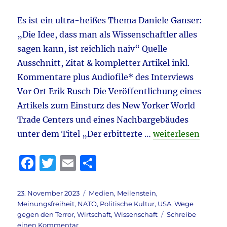
Drewermann
aktuell:
Es ist ein ultra-heißes Thema Daniele Ganser:
Dokumentation
spezial
„Die Idee, dass man als Wissenschaftler alles
sagen kann, ist reichlich naiv“ Quelle
Ausschnitt, Zitat & kompletter Artikel inkl.
Kommentare plus Audiofile* des Interviews
Vor Ort Erik Rusch Die Veröffentlichung eines
Artikels zum Einsturz des New Yorker World
Trade Centers und eines Nachbargebäudes
„Medien & Meinung
unter dem Titel „Der erbitterte …
weiterlesen
F
T
E
T
a
w
m
ei
c
it
ai
le
Veröffentlicht
Kategorien
23. November 2023
Medien
,
Meilenstein
,
am
Meinungsfreiheit
,
NATO
,
Politische Kultur
,
USA
,
Wege
e
te
l
n
gegen den Terror
,
Wirtschaft
,
Wissenschaft
Schreibe
zu
einen Kommentar