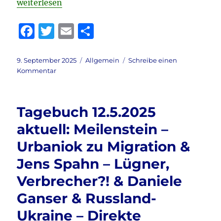
„Tagebuch 9.8.2025 aktuell: Daniele Ganser in Aach
weiterlesen
F
T
E
T
a
w
m
ei
c
it
ai
le
Veröffentlicht
Kategorien
9. September 2025
Allgemein
Schreibe einen
am
zu
Kommentar
e
te
l
n
Tagebuch
b
r
9.8.2025
aktuell:
o
Tagebuch 12.5.2025
Daniele
o
Ganser
aktuell: Meilenstein –
in
k
Urbaniok zu Migration &
Aachen
&
Jens Spahn – Lügner,
Migrantengewalt
&
Verbrecher?! & Daniele
Frankreich
Ganser & Russland-
stürzt
in
Ukraine – Direkte
´