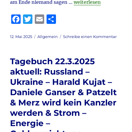
„Tagebuch 12.5.2025 akt
am Ende niemand sagen …
weiterlesen
F
T
E
T
a
w
m
ei
c
it
ai
le
Veröffentlicht
Kategorien
zu
12. Mai 2025
Allgemein
Schreibe einen Kommentar
am
Tagebu
e
te
l
n
12.5.202
b
r
aktuell:
Tagebuch 22.3.2025
Meilens
o
–
aktuell: Russland –
o
Urbani
Ukraine – Harald Kujat –
zu
k
Migrati
Daniele Ganser & Patzelt
&
Jens
& Merz wird kein Kanzler
Spahn
werden & Strom –
–
Lügner,
Energie –
Verbrec
&