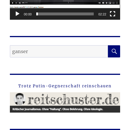
00:00
02:22
SU
Suche
nach:
Trotz Putin-Gegnerschaft reinschauen