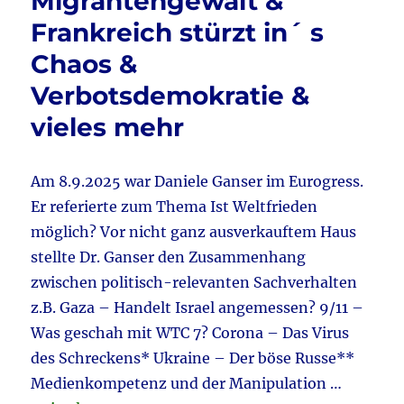
Migrantengewalt &
&
Daniele
Frankreich stürzt in´ s
Ganser
Chaos &
&
Wahlkampf
Verbotsdemokratie &
Köln
&
vieles mehr
Weidel
–
Chrupalla
Am 8.9.2025 war Daniele Ganser im Eurogress.
Pressekonferenz
Er referierte zum Thema Ist Weltfrieden
&
Kölner
möglich? Vor nicht ganz ausverkauftem Haus
„Fairnessabkommen“
stellte Dr. Ganser den Zusammenhang
&
zwischen politisch-relevanten Sachverhalten
Bundestag
aktuell
z.B. Gaza – Handelt Israel angemessen? 9/11 –
Was geschah mit WTC 7? Corona – Das Virus
des Schreckens* Ukraine – Der böse Russe**
Medienkompetenz und der Manipulation …