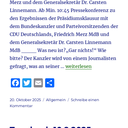
Merz und dem Generalsekretär Dr. Carsten
Linnemann. Ab Min. 10:45 Pressekonferenz zu
den Ergebnissen der Präsidiumsklausur mit
dem Bundeskanzler und Parteivorsitzenden der
CDU Deutschlands, Friedrich Merz MdB und
dem Generalsekretär Dr. Carsten Linnemann
MdB ____ Was neu ist?„Gar nichts!“ Wie
bitte? Der Kanzler wird von einem Journalisten
„Tagebuch 20.10.2025 aktu
gefragt, was an seiner …
weiterlesen
F
T
E
T
a
w
m
ei
c
it
ai
le
Veröffentlicht
Kategorien
20. Oktober 2025
Allgemein
Schreibe einen
am
zu
Kommentar
e
te
l
n
Tagebuch
b
r
20.10.2025
aktuell: