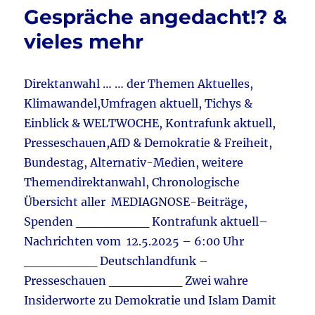
s
Gespräche angedacht!? &
Chaos
vieles mehr
&
Verbotsdemokratie
&
vieles
Direktanwahl … … der Themen Aktuelles,
mehr
Klimawandel,Umfragen aktuell, Tichys &
Einblick & WELTWOCHE, Kontrafunk aktuell,
Presseschauen,AfD & Demokratie & Freiheit,
Bundestag, Alternativ-Medien, weitere
Themendirektanwahl, Chronologische
Übersicht aller MEDIAGNOSE-Beiträge,
Spenden ________ Kontrafunk aktuell–
Nachrichten vom 12.5.2025 – 6:00 Uhr
________ Deutschlandfunk –
Presseschauen ________ Zwei wahre
Insiderworte zu Demokratie und Islam Damit