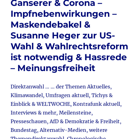
Ganserer & Corona –
gräbt
k
sein
Impfnebenwirkungen –
eigen
Grab
Maskendebakel &
&
Susanne Heger zur US-
Russl
–
Wahl & Wahlrechtsreform
Ukrain
–
ist notwendig & Hassrede
Precht
– Meinungsfreiheit
&
Bunde
–
Billio
Direktanwahl … … der Themen Aktuelles,
Sonde
Klimawandel, Umfragen aktuell, Tichys &
&
Einblick & WELTWOCHE, Kontrafunk aktuell,
Vanes
Behre
Interviews & mehr, Meilensteine,
(AfD)
Presseschauen, AfD & Demokratie & Freiheit,
über
Bundestag, Alternativ-Medien, weitere
Kinder
Sex
Themendirektanwahl, Chronologische