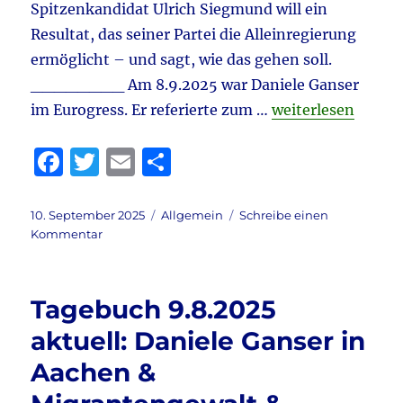
Spitzenkandidat Ulrich Siegmund will ein
weiter“
Resultat, das seiner Partei die Alleinregierung
&
Corona
ermöglicht – und sagt, wie das gehen soll.
–
________ Am 8.9.2025 war Daniele Ganser
Mehr
„Tagebuch 10.9.20
im Eurogress. Er referierte zum …
weiterlesen
Krebs
bei
Geimpften
F
T
E
T
&
a
w
m
ei
Daniele
Ganser
c
it
ai
le
Veröffentlicht
Kategorien
10. September 2025
Allgemein
Schreibe einen
bei
am
zu
Kommentar
e
te
l
n
Marc
Tagebuch
Friedrich
b
r
10.9.2025
&
aktuell:
o
vieles
Tagebuch 9.8.2025
Ulrich
mehr
o
Siegmund
aktuell: Daniele Ganser in
im
k
Aachen &
Kontrafunk-
Interview