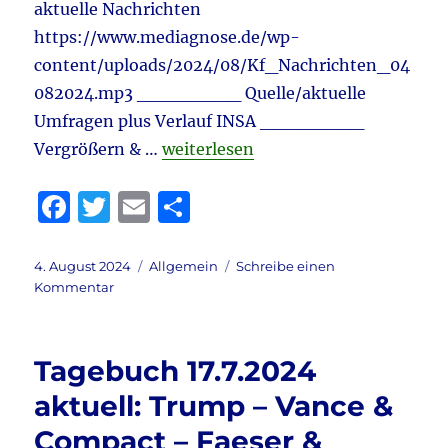
aktuelle Nachrichten
https://www.mediagnose.de/wp-
content/uploads/2024/08/Kf_Nachrichten_04
082024.mp3 ________ Quelle/aktuelle
Umfragen plus Verlauf INSA ________
„Tagebuch 4.8.2024 aktuell: Engla
Vergrößern & …
weiterlesen
F
T
E
T
a
w
m
ei
c
it
ai
le
Veröffentlicht
Kategorien
4. August 2024
Allgemein
Schreibe einen
am
zu
Kommentar
e
te
l
n
Tagebuch
b
r
4.8.2024
aktuell:
o
Tagebuch 17.7.2024
England
o
–
aktuell: Trump – Vance &
Gewalt
k
Compact – Faeser &
&