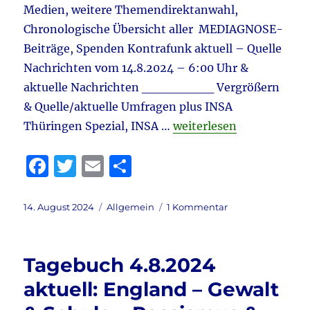
Medien, weitere Themendirektanwahl,
Chronologische Übersicht aller MEDIAGNOSE-
Beiträge, Spenden Kontrafunk aktuell – Quelle
Nachrichten vom 14.8.2024 – 6:00 Uhr &
aktuelle Nachrichten ________ Vergrößern
& Quelle/aktuelle Umfragen plus INSA
„Tagebuch 14.8.2024 akt
Thüringen Spezial, INSA …
weiterlesen
F
T
E
T
a
w
m
ei
c
it
ai
le
Veröffentlicht
Kategorien
zu
14. August 2024
Allgemein
1 Kommentar
am
Tagebuch
e
te
l
n
14.8.2024
b
r
aktuell:
Tagebuch 4.8.2024
Polen
o
&
aktuell: England – Gewalt
o
Trump
–