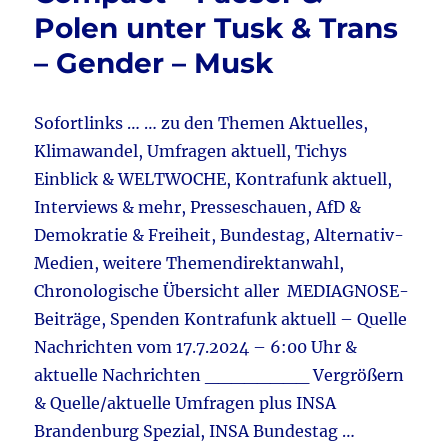
Schule
Polen unter Tusk & Trans
–
Rassismus
– Gender – Musk
&
Dieselverbot
&
Sofortlinks … … zu den Themen Aktuelles,
Strom
Klimawandel, Umfragen aktuell, Tichys
–
Energie
Einblick & WELTWOCHE, Kontrafunk aktuell,
&
Interviews & mehr, Presseschauen, AfD &
Olympia
Demokratie & Freiheit, Bundestag, Alternativ-
&
Faeser
Medien, weitere Themendirektanwahl,
&
Chronologische Übersicht aller MEDIAGNOSE-
CO2-
Beiträge, Spenden Kontrafunk aktuell – Quelle
Rechner
UBA
Nachrichten vom 17.7.2024 – 6:00 Uhr &
aktuelle Nachrichten ________ Vergrößern
& Quelle/aktuelle Umfragen plus INSA
Brandenburg Spezial, INSA Bundestag …