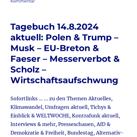
am
zu
Kommentar
e
te
l
n
Tagebuch
b
r
28.12.2024
aktuell:
o
Tagebuch 14.8.2024
Trump
o
–
aktuell: Polen & Trump –
Orban
k
Musk – EU-Breton &
–
Meloni
Faeser – Messerverbot &
–
Zurechtruck
Scholz –
&
Wirtschaftsaufschwung
E-
Mobilität
&
Windkraftkontroverse
Sofortlinks … … zu den Themen Aktuelles,
&
Klimawandel, Umfragen aktuell, Tichys &
Faeser
Einblick & WELTWOCHE, Kontrafunk aktuell,
–
Preis
Interviews & mehr, Presseschauen, AfD &
–
Demokratie & Freiheit, Bundestag, Alternativ-
Wofür?