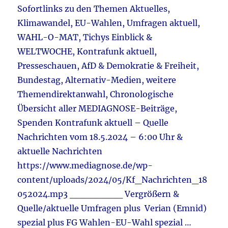
Sofortlinks zu den Themen Aktuelles,
Habec
–
Klimawandel, EU-Wahlen, Umfragen aktuell,
E-
WAHL-O-MAT, Tichys Einblick &
Autos
WELTWOCHE, Kontrafunk aktuell,
&
Bürge
Presseschauen, AfD & Demokratie & Freiheit,
–
Bundestag, Alternativ-Medien, weitere
Friede
Themendirektanwahl, Chronologische
Konfer
&
Übersicht aller MEDIAGNOSE-Beiträge,
Islam
Spenden Kontrafunk aktuell – Quelle
–
Nachrichten vom 18.5.2024 – 6:00 Uhr &
Unter
–
aktuelle Nachrichten
Faeser
https://www.mediagnose.de/wp-
&
content/uploads/2024/05/Kf_Nachrichten_18
Demokr
beim
052024.mp3 ________ Vergrößern &
SPIEG
Quelle/aktuelle Umfragen plus Verian (Emnid)
spezial plus FG Wahlen-EU-Wahl spezial …