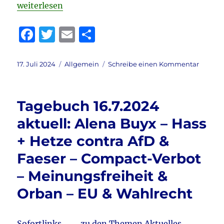
„Tagebuch 17.7.2024 aktuell: Trump – Vance & Com
weiterlesen
F
T
E
T
a
w
m
ei
c
it
ai
le
Veröffentlicht
Kategorien
zu
17. Juli 2024
Allgemein
Schreibe einen Kommentar
am
Tagebu
e
te
l
n
17.7.20
b
r
aktuell:
Tagebuch 16.7.2024
Trump
o
–
aktuell: Alena Buyx – Hass
o
Vance
+ Hetze contra AfD &
&
k
Compa
Faeser – Compact-Verbot
–
Faeser
– Meinungsfreiheit &
&
Orban – EU & Wahlrecht
Polen
unter
Tusk
&
Sofortlinks … … zu den Themen Aktuelles,