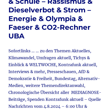
& Schule – Rassismus &
k
Musk
Dieselverbot & Strom –
–
EU-
Energie & Olympia &
Breton
Faeser & CO2-Rechner
&
Faeser
UBA
–
Messerverbot
&
Sofortlinks … … zu den Themen Aktuelles,
Scholz
–
Klimawandel, Umfragen aktuell, Tichys &
Wirtschaftsaufsc
Einblick & WELTWOCHE, Kontrafunk aktuell,
Interviews & mehr, Presseschauen, AfD &
Demokratie & Freiheit, Bundestag, Alternativ-
Medien, weitere Themendirektanwahl,
Chronologische Übersicht aller MEDIAGNOSE-
Beiträge, Spenden Kontrafunk aktuell – Quelle
Nachrichten vom 4.8.2024 – 6:00 Uhr &