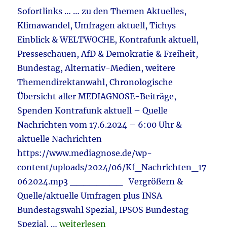
&
Sofortlinks … … zu den Themen Aktuelles,
Wahlre
Klimawandel, Umfragen aktuell, Tichys
Einblick & WELTWOCHE, Kontrafunk aktuell,
Presseschauen, AfD & Demokratie & Freiheit,
Bundestag, Alternativ-Medien, weitere
Themendirektanwahl, Chronologische
Übersicht aller MEDIAGNOSE-Beiträge,
Spenden Kontrafunk aktuell – Quelle
Nachrichten vom 17.6.2024 – 6:00 Uhr &
aktuelle Nachrichten
https://www.mediagnose.de/wp-
content/uploads/2024/06/Kf_Nachrichten_17
062024.mp3 ________ Vergrößern &
Quelle/aktuelle Umfragen plus INSA
Bundestagswahl Spezial, IPSOS Bundestag
„Tagebuch 17.6.2024 aktuell: Grenzkontr
Spezial, …
weiterlesen