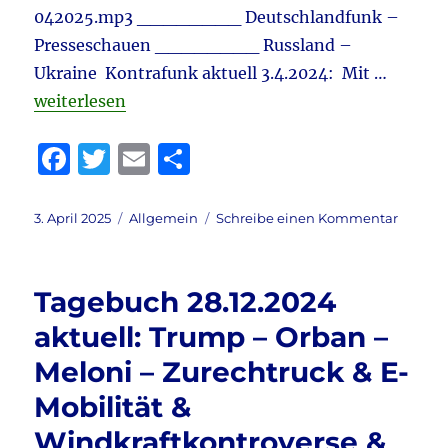
042025.mp3 ________ Deutschlandfunk –
Presseschauen ________ Russland –
Ukraine Kontrafunk aktuell 3.4.2024: Mit …
„Tagebuch 3.4.2025 aktuell: Russland – Ukraine & T
weiterlesen
F
T
E
T
a
w
m
ei
c
it
ai
le
Veröffentlicht
Kategorien
zu
3. April 2025
Allgemein
Schreibe einen Kommentar
am
Tagebu
e
te
l
n
3.4.202
b
r
aktuell:
Tagebuch 28.12.2024
Russla
o
–
aktuell: Trump – Orban –
o
Ukrain
Meloni – Zurechtruck & E-
&
k
Trump
Mobilität &
–
Zölle
Windkraftkontroverse &