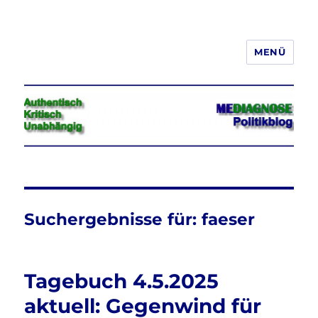
MENÜ
Jeder hat das Recht, seine
Meinung in Wort, Schrift und Bild
frei zu äußern und zu verbreiten
Suchergebnisse für:
faeser
Tagebuch 4.5.2025
aktuell: Gegenwind für