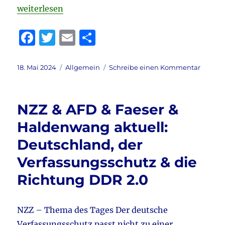
„Tagebuch 18.5.2024 aktuell: Bundestag 17.5.2024 
weiterlesen
F
T
E
T
a
w
m
ei
c
it
ai
le
Veröffentlicht
Kategorien
zu
18. Mai 2024
Allgemein
Schreibe einen Kommentar
am
Tagebu
e
te
l
n
18.5.20
b
r
aktuell:
NZZ & AFD & Faeser &
Bundes
o
17.5.20
Haldenwang aktuell:
o
–
Deutschland, der
Islami
k
&
Verfassungsschutz & die
AfD
–
Richtung DDR 2.0
Faeser
&
Wallas
NZZ – Thema des Tages Der deutsche
–
Verfassungsschutz passt nicht zu einer