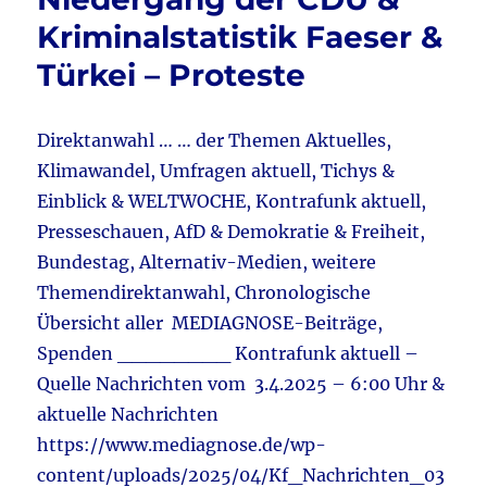
–
Kriminalstatistik Faeser &
Rosenfe
Türkei – Proteste
&
Douglas
–
Spanien
Direktanwahl … … der Themen Aktuelles,
–
Klimawandel, Umfragen aktuell, Tichys &
Blackou
Einblick & WELTWOCHE, Kontrafunk aktuell,
–
Ursache
Presseschauen, AfD & Demokratie & Freiheit,
&
Bundestag, Alternativ-Medien, weitere
Energi
Themendirektanwahl, Chronologische
–
Strom
Übersicht aller MEDIAGNOSE-Beiträge,
&
Spenden ________ Kontrafunk aktuell –
vieles
Quelle Nachrichten vom 3.4.2025 – 6:00 Uhr &
mehr
aktuelle Nachrichten
https://www.mediagnose.de/wp-
content/uploads/2025/04/Kf_Nachrichten_03