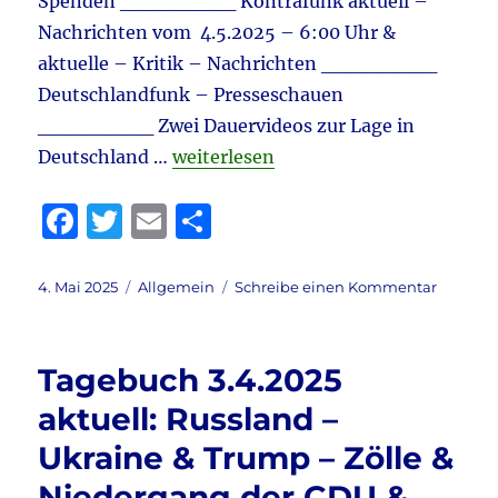
Spenden ________ Kontrafunk aktuell –
Nachrichten vom 4.5.2025 – 6:00 Uhr &
aktuelle – Kritik – Nachrichten ________
Deutschlandfunk – Presseschauen
________ Zwei Dauervideos zur Lage in
„Tagebuch 4.5.2025 aktuell: Gegenw
Deutschland …
weiterlesen
F
T
E
T
a
w
m
ei
c
it
ai
le
Veröffentlicht
Kategorien
zu
4. Mai 2025
Allgemein
Schreibe einen Kommentar
am
Tagebu
e
te
l
n
4.5.2025
b
r
aktuell:
Tagebuch 3.4.2025
Gegenw
o
für
aktuell: Russland –
o
Faeser
Ukraine & Trump – Zölle &
wg.
k
AfD-
Niedergang der CDU &
Einstuf