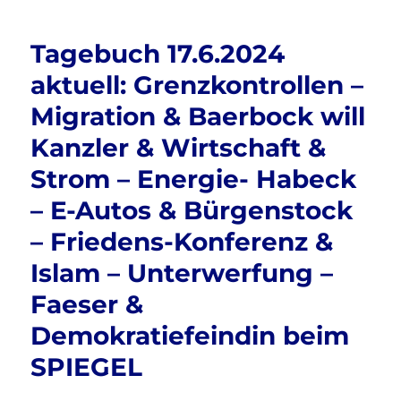
e
te
l
n
16.7.20
b
r
aktuell:
Tagebuch 17.6.2024
Alena
o
Buyx
aktuell: Grenzkontrollen –
o
–
Migration & Baerbock will
Hass
k
+
Kanzler & Wirtschaft &
Hetze
contra
Strom – Energie- Habeck
AfD
– E-Autos & Bürgenstock
&
Faeser
– Friedens-Konferenz &
–
Compac
Islam – Unterwerfung –
Verbot
Faeser &
–
Meinung
Demokratiefeindin beim
&
Orban
SPIEGEL
–
EU