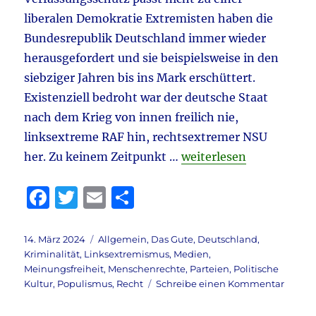
Bystro
&
liberalen Demokratie Extremisten haben die
Asyl
Bundesrepublik Deutschland immer wieder
–
herausgefordert und sie beispielsweise in den
Migrati
–
siebziger Jahren bis ins Mark erschüttert.
Nieder
Existenziell bedroht war der deutsche Staat
&
nach dem Krieg von innen freilich nie,
Oliver
Stone
linksextreme RAF hin, rechtsextremer NSU
–
„NZZ & AFD & Faeser & 
her. Zu keinem Zeitpunkt …
weiterlesen
Atomkr
F
T
E
T
a
w
m
ei
c
it
ai
le
Veröffentlicht
Kategorien
14. März 2024
Allgemein
,
Das Gute
,
Deutschland
,
am
Kriminalität
,
Linksextremismus
,
Medien
,
e
te
l
n
Meinungsfreiheit
,
Menschenrechte
,
Parteien
,
Politische
b
r
zu
Kultur
,
Populismus
,
Recht
Schreibe einen Kommentar
NZZ
o
&