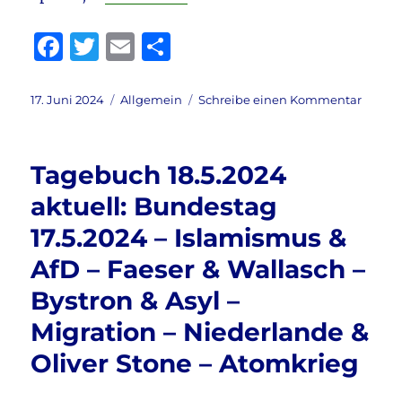
F
T
E
T
a
w
m
ei
c
it
ai
le
Veröffentlicht
Kategorien
zu
17. Juni 2024
Allgemein
Schreibe einen Kommentar
am
Tageb
e
te
l
n
17.6.20
b
r
aktuell
Tagebuch 18.5.2024
Grenzk
o
–
aktuell: Bundestag
o
Migrat
17.5.2024 – Islamismus &
&
k
Baerb
AfD – Faeser & Wallasch –
will
Kanzle
Bystron & Asyl –
&
Migration – Niederlande &
Wirtsc
&
Oliver Stone – Atomkrieg
Strom
–
Energi