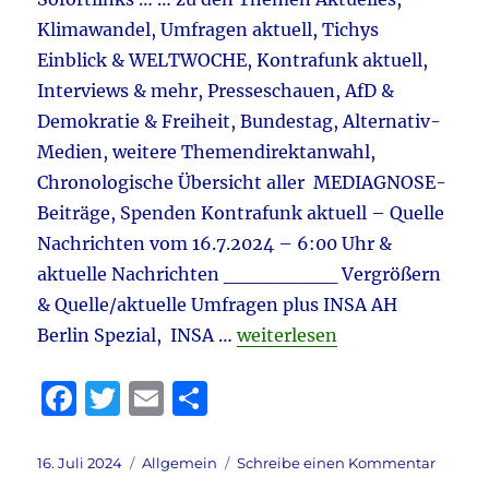
Trans
Klimawandel, Umfragen aktuell, Tichys
–
Einblick & WELTWOCHE, Kontrafunk aktuell,
Gender
–
Interviews & mehr, Presseschauen, AfD &
Musk
Demokratie & Freiheit, Bundestag, Alternativ-
Medien, weitere Themendirektanwahl,
Chronologische Übersicht aller MEDIAGNOSE-
Beiträge, Spenden Kontrafunk aktuell – Quelle
Nachrichten vom 16.7.2024 – 6:00 Uhr &
aktuelle Nachrichten ________ Vergrößern
& Quelle/aktuelle Umfragen plus INSA AH
„Tagebuch 16.7.2024 aktuell
Berlin Spezial, INSA …
weiterlesen
F
T
E
T
a
w
m
ei
c
it
ai
le
Veröffentlicht
Kategorien
zu
16. Juli 2024
Allgemein
Schreibe einen Kommentar
am
Tagebu