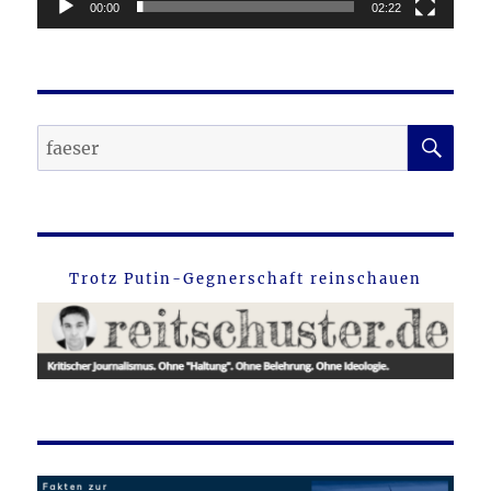
00:00
02:22
SU
Suche
nach:
Trotz Putin-Gegnerschaft reinschauen