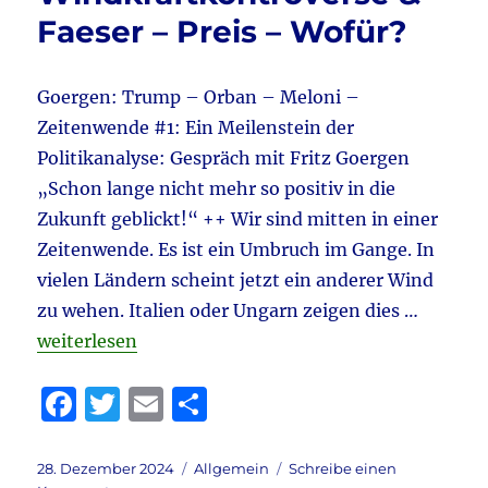
&
Faeser – Preis – Wofür?
Nieder
der
CDU
&
Goergen: Trump – Orban – Meloni –
Krimina
Zeitenwende #1: Ein Meilenstein der
Faeser
Politikanalyse: Gespräch mit Fritz Goergen
&
Türkei
„Schon lange nicht mehr so positiv in die
–
Zukunft geblickt!“ ++ Wir sind mitten in einer
Protest
Zeitenwende. Es ist ein Umbruch im Gange. In
vielen Ländern scheint jetzt ein anderer Wind
zu wehen. Italien oder Ungarn zeigen dies …
„Tagebuch 28.12.2024 aktuell: Trump – Orban – Mel
weiterlesen
F
T
E
T
a
w
m
ei
c
it
ai
le
Veröffentlicht
Kategorien
28. Dezember 2024
Allgemein
Schreibe einen