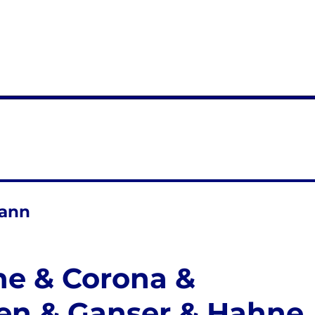
ann
ne & Corona &
den & Ganser & Hahne