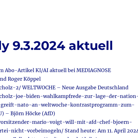
9.3.2024 aktuell
zum Abo-Artikel KI/AI aktuell bei MEDIAGNOSE
nd Roger Köppel
r-scholz-2/ WELTWOCHE – Neue Ausgabe Deutschland
-scholz-joe-biden-wahlkampfrede-zur-lage-der-nation
n-greift-nato-an-weltwoche-kontrastprogramm-zum-
) – Björn Höcke (AfD)
vorsitzender-mario-voigt-will-mit-afd-chef-bjoern-
i-nicht-vorbeimogeln/ Stand heute: Am 11. April 202