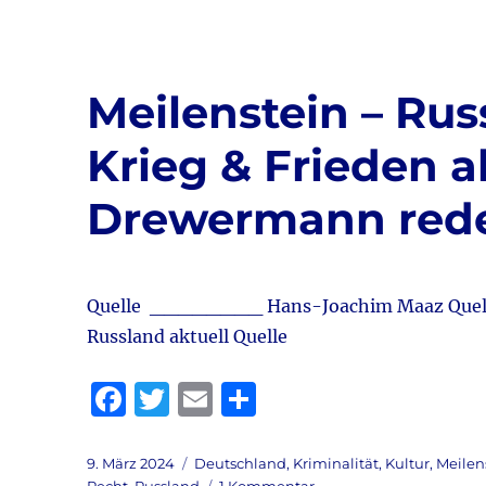
b
r
o
o
Meilenstein – Rus
k
Krieg & Frieden a
Drewermann rede
Quelle ________ Hans-Joachim Maaz Quell
Russland aktuell Quelle
F
T
E
T
a
w
m
ei
c
it
ai
le
Veröffentlicht
Kategorien
9. März 2024
Deutschland
,
Kriminalität
,
Kultur
,
Meilen
am
zu