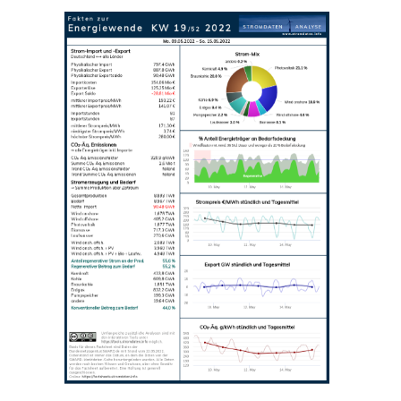
ne
na
tion
en
er
e
ermann
l:
mentation
al