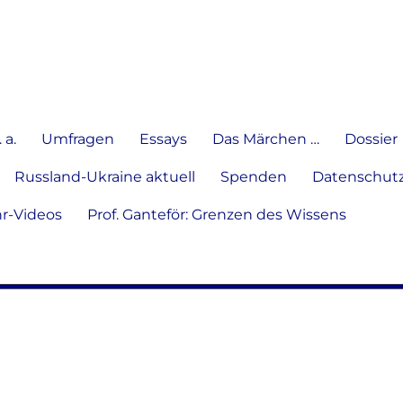
e Meinung in Wort, Schrift und
 a.
Umfragen
Essays
Das Märchen …
Dossier
Russland-Ukraine aktuell
Spenden
Datenschutz
hr-Videos
Prof. Ganteför: Grenzen des Wissens