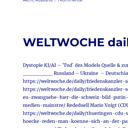
Recht
,
Russland
1 Kommentar
e
te
l
n
Meilenstein
b
r
–
Russland
o
&
o
Ukraine
&
WELTWOCHE daily 
k
Krieg
&
Frieden
aktuell:
Dystopie KI/AI – ´Tod` des Models Quelle & 
Eugen
Drewermann
________ Russland – Ukraine – Deutschla
redet
https://weltwoche.de/daily/friedenskanzle
uns
https://weltwoche.de/daily/friedenskanzler
ins
Gewissen
eu-zwangsehe-fuer-die-schweiz-bild-puti
…
medien-mainstre/ Rededuell Mario Voigt (CDU
https://weltwoche.de/daily/thueringen-cdu-
hoecke-reden-man-koenne-sich-an-der-parte