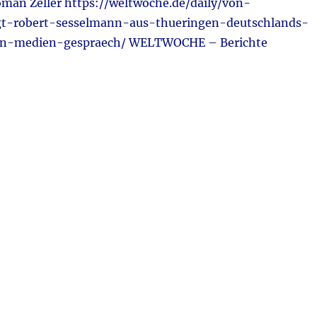
n Zeller https://weltwoche.de/daily/von-
gt-robert-sesselmann-aus-thueringen-deutschlands-
sen-medien-gespraech/ WELTWOCHE – Berichte
ktuell“