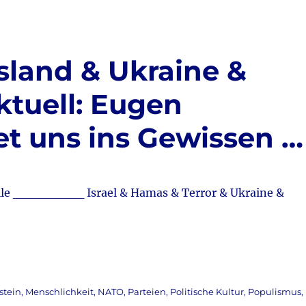
Ukrai
&
Coro
&
sland & Ukraine &
Migra
&
ktuell: Eugen
Fried
&
t uns ins Gewissen …
Gans
&
Hahn
&
Drew
e ________ Israel & Hamas & Terror & Ukraine &
aktuel
Doku
spezi
stein
,
Menschlichkeit
,
NATO
,
Parteien
,
Politische Kultur
,
Populismus
,