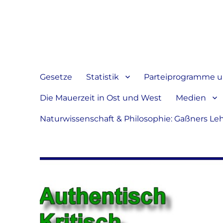
Jeder hat das Recht, sein
verbreiten
Gesetze
Statistik
Parteiprogramme u.
Die Mauerzeit in Ost und West
Medien
Naturwissenschaft & Philosophie: Gaßners Le