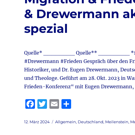
& Drewermann ak
spezial
Quelle* ________ Quelle** ________ *133.
#Drewermann #Frieden Gespräch über den Frie
Historiker, und Dr. Eugen Drewermann, Deutsc
und Theologe. Geführt am 28. Okt. 2023 in W
Frieden-Konferenz“ mit Eugen Drewermann, D
F
T
E
T
a
w
m
ei
c
it
ai
le
Veröffentlicht
Kategorien
12. März 2024
Allgemein
,
Deutschland
,
Meilenstein
,
Me
am
e
te
l
n