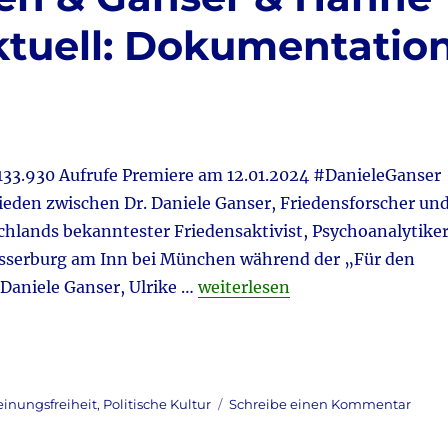
tuell: Dokumentatio
930 Aufrufe Premiere am 12.01.2024 #DanieleGanser
den zwischen Dr. Daniele Ganser, Friedensforscher un
hlands bekanntester Friedensaktivist, Psychoanalytike
asserburg am Inn bei München während der „Für den
„Russland & Ukraine & Corona 
aniele Ganser, Ulrike …
weiterlesen
zu
inungsfreiheit
,
Politische Kultur
Schreibe einen Kommentar
Russl
&