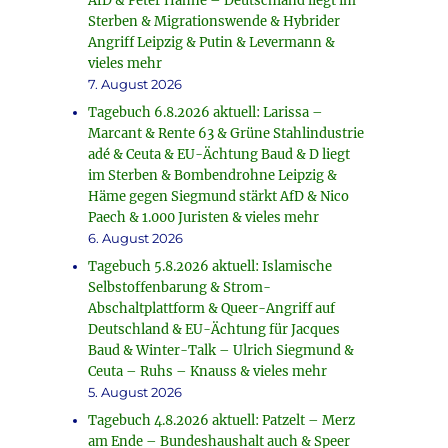
AfD & Peter Hahne – Deutschland liegt im
Sterben & Migrationswende & Hybrider
Angriff Leipzig & Putin & Levermann &
vieles mehr
7. August 2026
Tagebuch 6.8.2026 aktuell: Larissa –
Marcant & Rente 63 & Grüne Stahlindustrie
adé & Ceuta & EU-Ächtung Baud & D liegt
im Sterben & Bombendrohne Leipzig &
Häme gegen Siegmund stärkt AfD & Nico
Paech & 1.000 Juristen & vieles mehr
6. August 2026
Tagebuch 5.8.2026 aktuell: Islamische
Selbstoffenbarung & Strom-
Abschaltplattform & Queer-Angriff auf
Deutschland & EU-Ächtung für Jacques
Baud & Winter-Talk – Ulrich Siegmund &
Ceuta – Ruhs – Knauss & vieles mehr
5. August 2026
Tagebuch 4.8.2026 aktuell: Patzelt – Merz
am Ende – Bundeshaushalt auch & Speer