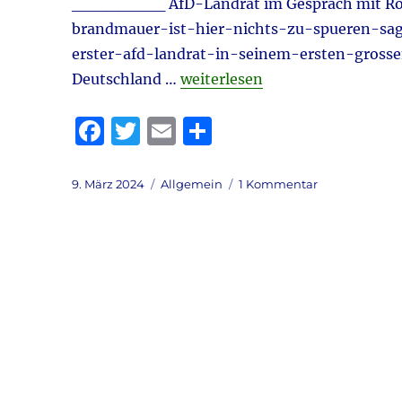
________ AfD-Landrat im Gespräch mit Roma
brandmauer-ist-hier-nichts-zu-spueren-sa
erster-afd-landrat-in-seinem-ersten-gros
„WELTWOCHE daily 9.3.2024 a
Deutschland …
weiterlesen
F
T
E
T
a
w
m
ei
c
it
ai
le
Veröffentlicht
Kategorien
zu
9. März 2024
Allgemein
1 Kommentar
am
WELTWOCHE
e
te
l
n
daily
b
r
9.3.2024
aktuell
o
o
k