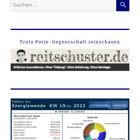
SU
Suche
nach:
Trotz Putin-Gegnerschaft reinschauen