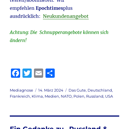
testen/abonnieren. Wir
empfehlen
Epochtimes
plus
ausdrücklich:
Neukundenangebot
Achtung: Die Schnupperangebote können sich
ändern!
F
T
E
T
a
w
m
ei
c
it
ai
le
Autor
Veröffentlicht
Kategorien
Mediagnose
14. März 2024
Das Gute
,
Deutschland
,
am
Frankreich
,
Klima
,
Medien
,
NATO
,
Polen
,
Russland
,
USA
e
te
l
n
b
r
o
o