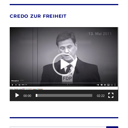
CREDO ZUR FREIHEIT
Video-
Player
00:00
02:22