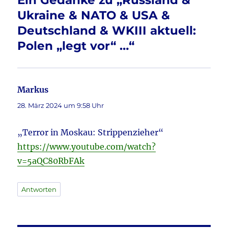
Ein Gedanke zu „Russland &
k
Ukraine & NATO & USA &
Deutschland & WKIII aktuell:
Polen „legt vor“ …“
Markus
sagt:
28. März 2024 um 9:58 Uhr
„Terror in Moskau: Strippenzieher“
https://www.youtube.com/watch?
v=5aQC80RbFAk
Antworten