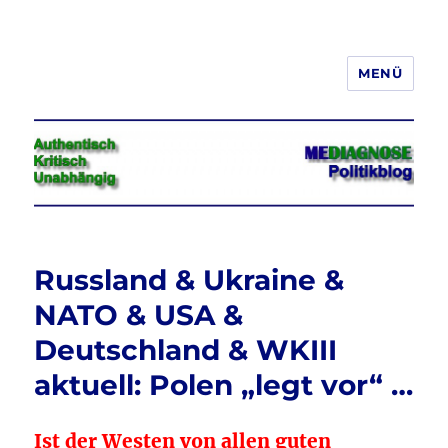
MENÜ
Jeder hat das Recht, seine
Meinung in Wort, Schrift und Bild
frei zu äußern und zu verbreiten
Russland & Ukraine &
NATO & USA &
Deutschland & WKIII
aktuell: Polen „legt vor“ …
Ist der Westen von allen guten