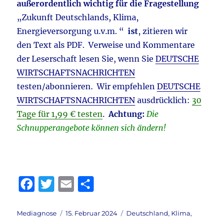
außerordentlich wichtig für die Fragestellung
„Zukunft Deutschlands, Klima,
Energieversorgung u.v.m. “
ist
, zitieren wir
den Text als PDF. Verweise und Kommentare
der Leserschaft lesen Sie, wenn Sie
DEUTSCHE
WIRTSCHAFTSNACHRICHTEN
testen/abonnieren. Wir empfehlen
DEUTSCHE
WIRTSCHAFTSNACHRICHTEN
ausdrücklich:
30
Tage für 1,99 € testen
.
Achtung:
Die
Schnupperangebote können sich ändern!
F
T
E
T
a
w
m
ei
c
it
ai
le
Autor
Veröffentlicht
Kategorien
Mediagnose
15. Februar 2024
Deutschland
,
Klima
,