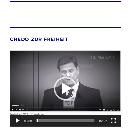
CREDO ZUR FREIHEIT
Video-
Player
00:00
02:22