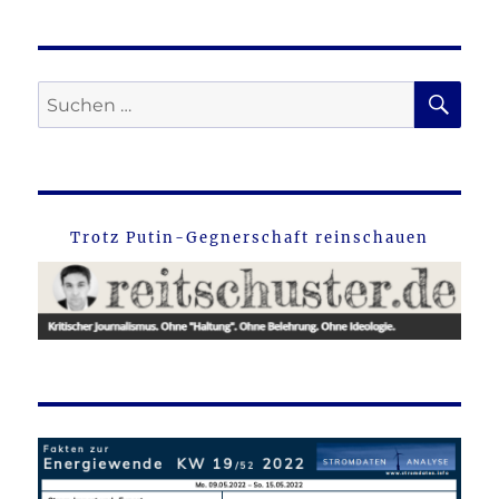
SU
Suche
nach:
Trotz Putin-Gegnerschaft reinschauen