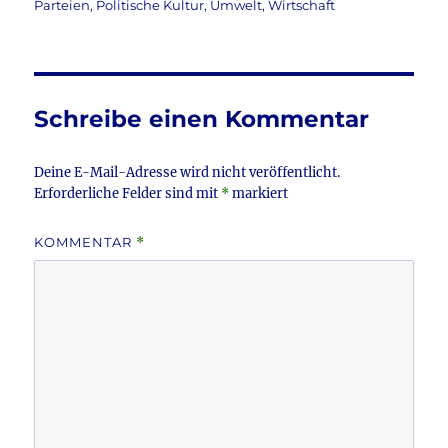
am
Parteien
,
Politische Kultur
,
Umwelt
,
Wirtschaft
e
te
l
n
b
r
o
o
Schreibe einen Kommentar
k
Deine E-Mail-Adresse wird nicht veröffentlicht.
Erforderliche Felder sind mit
*
markiert
KOMMENTAR
*