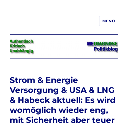
MENÜ
Jeder hat das Recht, seine
Meinung in Wort, Schrift und Bild
frei zu äußern und zu verbreiten
Strom & Energie
Versorgung & USA & LNG
& Habeck aktuell: Es wird
womöglich wieder eng,
mit Sicherheit aber teuer