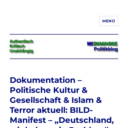
MENÜ
Jeder hat das Recht, seine
Meinung in Wort, Schrift und Bild
frei zu äußern und zu verbreiten
Dokumentation –
Politische Kultur &
Gesellschaft & Islam &
Terror aktuell: BILD-
Manifest – „Deutschland,