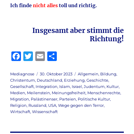
Ich finde
nicht alles
toll und richtig.
Insgesamt aber stimmt die
Richtung!
F
T
E
T
a
w
m
ei
c
it
ai
le
Autor
Veröffentlicht
Kategorien
Mediagnose
30. Oktober 2023
Allgemein
,
Bildung
,
am
Christentum
,
Deutschland
,
Erziehung
,
Geschichte
,
e
te
l
n
Gesellschaft
,
Integration
,
Islam
,
Israel
,
Judentum
,
Kultur
,
b
r
Medien
,
Meilenstein
,
Meinungsfreiheit
,
Menschenrechte
,
Migration
,
Palästinenser
,
Parteien
,
Politische Kultur
,
o
Religion
,
Russland
,
USA
,
Wege gegen den Terror
,
o
Wirtschaft
,
Wissenschaft
k