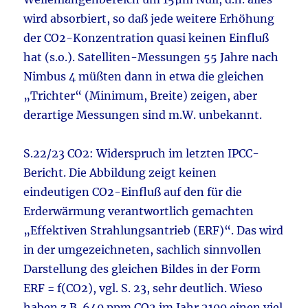
wird absorbiert, so daß jede weitere Erhöhung
der CO2-Konzentration quasi keinen Einfluß
hat (s.o.). Satelliten-Messungen 55 Jahre nach
Nimbus 4 müßten dann in etwa die gleichen
„Trichter“ (Minimum, Breite) zeigen, aber
derartige Messungen sind m.W. unbekannt.
S.22/23 CO2: Widerspruch im letzten IPCC-
Bericht. Die Abbildung zeigt keinen
eindeutigen CO2-Einfluß auf den für die
Erderwärmung verantwortlich gemachten
„Effektiven Strahlungsantrieb (ERF)“. Das wird
in der umgezeichneten, sachlich sinnvollen
Darstellung des gleichen Bildes in der Form
ERF = f(CO2), vgl. S. 23, sehr deutlich. Wieso
haben z.B. 640 ppm CO2 im Jahr 2100 einen viel