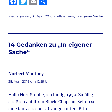
F
T
E
T
a
w
m
ei
c
it
ai
le
Autor
Veröffentlicht
Kategorien
Mediagnose
6. April 2016
Allgemein
,
In eigener Sache
am
e
te
l
n
b
r
o
14 Gedanken zu „In eigener
o
Sache“
k
Norbert Manthey
sagt:
28. April 2019 um 12:59 Uhr
Hallo Herr Stobbe, ich bin Jg. 1950. Zufällig
stieß ich auf Ihren Block. Chapeau. Selten so
eine fantastische URL angetroffen. Bitte