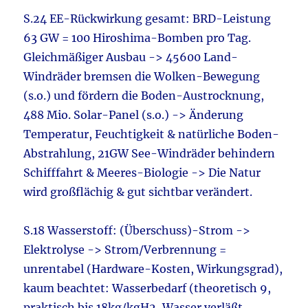
S.24 EE-Rückwirkung gesamt: BRD-Leistung
63 GW = 100 Hiroshima-Bomben pro Tag.
Gleichmäßiger Ausbau -> 45600 Land-
Windräder bremsen die Wolken-Bewegung
(s.o.) und fördern die Boden-Austrocknung,
488 Mio. Solar-Panel (s.o.) -> Änderung
Temperatur, Feuchtigkeit & natürliche Boden-
Abstrahlung, 21GW See-Windräder behindern
Schifffahrt & Meeres-Biologie -> Die Natur
wird großflächig & gut sichtbar verändert.
S.18 Wasserstoff: (Überschuss)-Strom ->
Elektrolyse -> Strom/Verbrennung =
unrentabel (Hardware-Kosten, Wirkungsgrad),
kaum beachtet: Wasserbedarf (theoretisch 9,
praktisch bis 18kg/kgH2, Wasser verläßt