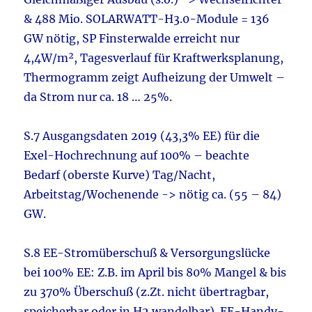
& 488 Mio. SOLARWATT-H3.0-Module = 136
GW nötig, SP Finsterwalde erreicht nur
4,4W/m², Tagesverlauf für Kraftwerksplanung,
Thermogramm zeigt Aufheizung der Umwelt –
da Strom nur ca. 18 … 25%.
S.7 Ausgangsdaten 2019 (43,3% EE) für die
Exel-Hochrechnung auf 100% – beachte
Bedarf (oberste Kurve) Tag/Nacht,
Arbeitstag/Wochenende -> nötig ca. (55 – 84)
GW.
S.8 EE-Stromüberschuß & Versorgungslücke
bei 100% EE: Z.B. im April bis 80% Mangel & bis
zu 370% Überschuß (z.Zt. nicht übertragbar,
speicherbar oder in H2 wandelbar). EE-Handy-