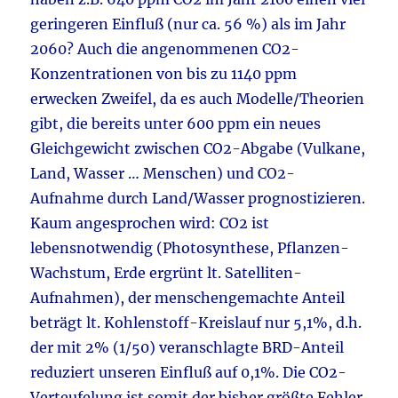
geringeren Einfluß (nur ca. 56 %) als im Jahr
2060? Auch die angenommenen CO2-
Konzentrationen von bis zu 1140 ppm
erwecken Zweifel, da es auch Modelle/Theorien
gibt, die bereits unter 600 ppm ein neues
Gleichgewicht zwischen CO2-Abgabe (Vulkane,
Land, Wasser … Menschen) und CO2-
Aufnahme durch Land/Wasser prognostizieren.
Kaum angesprochen wird: CO2 ist
lebensnotwendig (Photosynthese, Pflanzen-
Wachstum, Erde ergrünt lt. Satelliten-
Aufnahmen), der menschengemachte Anteil
beträgt lt. Kohlenstoff-Kreislauf nur 5,1%, d.h.
der mit 2% (1/50) veranschlagte BRD-Anteil
reduziert unseren Einfluß auf 0,1%. Die CO2-
Verteufelung ist somit der bisher größte Fehler