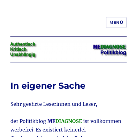
MENÜ
Jeder hat das Recht, seine
Meinung in Wort, Schrift und Bild
frei zu äußern und zu verbreiten
In eigener Sache
Sehr geehrte Leserinnen und Leser,
der Politikblog
ME
DIAGNOSE
ist vollkommen
werbefrei. Es existiert keinerlei