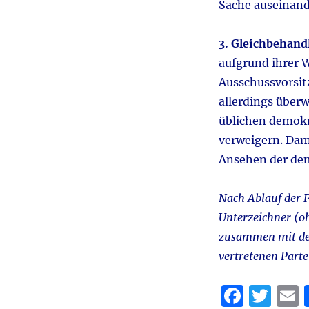
Sache auseinand
3. Gleichbehand
aufgrund ihrer 
Ausschussvorsitz
allerdings über
üblichen demokr
verweigern. Dami
Ansehen der dem
Nach Ablauf der 
Unterzeichner (oh
zusammen mit dem
vertretenen Parte
F
T