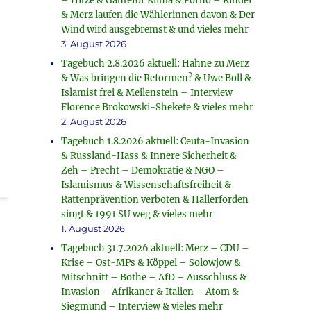
– Hitze & Ganteför Klima & Porno – Kinder
& Merz laufen die Wählerinnen davon & Der
Wind wird ausgebremst & und vieles mehr
3. August 2026
Tagebuch 2.8.2026 aktuell: Hahne zu Merz
& Was bringen die Reformen? & Uwe Boll &
Islamist frei & Meilenstein – Interview
Florence Brokowski-Shekete & vieles mehr
2. August 2026
Tagebuch 1.8.2026 aktuell: Ceuta-Invasion
& Russland-Hass & Innere Sicherheit &
Zeh – Precht – Demokratie & NGO –
Islamismus & Wissenschaftsfreiheit &
Rattenprävention verboten & Hallerforden
singt & 1991 SU weg & vieles mehr
1. August 2026
Tagebuch 31.7.2026 aktuell: Merz – CDU –
Krise – Ost-MPs & Köppel – Solowjow &
Mitschnitt – Bothe – AfD – Ausschluss &
Invasion – Afrikaner & Italien – Atom &
Siegmund – Interview & vieles mehr