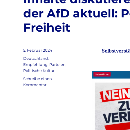
der AfD aktuell: 
Freiheit
Veröffentlicht
5. Februar 2024
Selbstverst
am
Kategorien
Deutschland
,
Empfehlung
,
Parteien
,
Politische Kultur
Schreibe einen
zu
Kommentar
Deutschland
&
Nein
zum
AfD-
Verbot
&