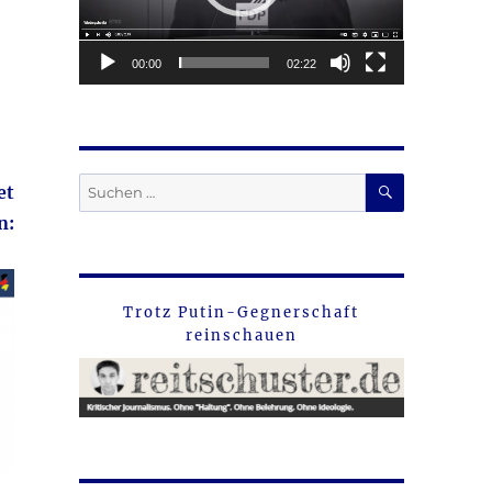
00:00
02:22
SUCHEN
Suche
et
nach:
n:
Trotz Putin-Gegnerschaft
reinschauen