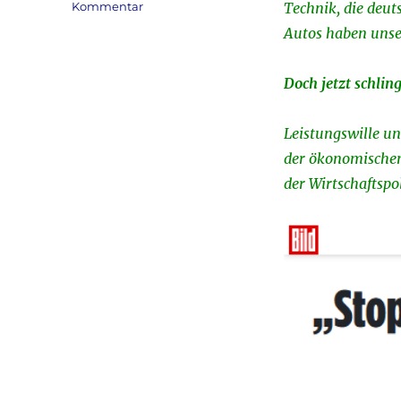
zu
Kommentar
Technik, die deu
Strom
Autos haben unse
&
Energie
&
Doch jetzt schlin
Wirtschaft
&
Leistungswille u
Deutschland
aktuell:
der ökonomische
Jürgen
der Wirtschaftspol
Großmann
–
Ein
Industriekapitän
rechnet
ab
…