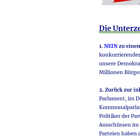
Inhalte
diskutieren
&
Gleichstellung
Die Unterze
der
AfD
aktuell:
1.
NEIN
zu eine
Petition
konkurrierender
der
Jungen
unsere Demokrat
Freiheit
Millionen Bürge
2. Zurück zur i
Parlament, im D
Kommunalparlame
Politiker der Pa
Ausschüssen im I
Parteien haben d