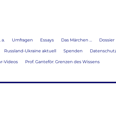
e Meinung in Wort, Schrift und
 a.
Umfragen
Essays
Das Märchen …
Dossier
Russland-Ukraine aktuell
Spenden
Datenschutz
hr-Videos
Prof. Ganteför: Grenzen des Wissens