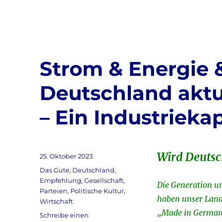
a
w
c
it
a
e
te
l
b
r
Strom & Energie 
o
o
Deutschland aktu
k
– Ein Industrieka
Wird Deuts
Veröffentlicht
25. Oktober 2023
am
Kategorien
Das Gute
,
Deutschland
,
Empfehlung
,
Gesellschaft
,
Die Generation u
Parteien
,
Politische Kultur
,
haben unser Land
Wirtschaft
„Made in Germany
Schreibe einen