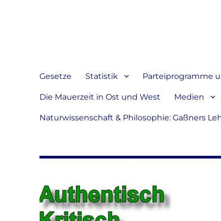
Jeder hat das Recht, sein
verbreiten
Gesetze
Statistik
Parteiprogramme u.
Die Mauerzeit in Ost und West
Medien
Naturwissenschaft & Philosophie: Gaßners Le