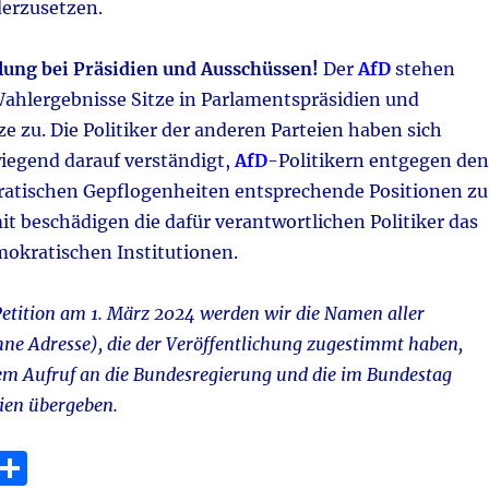
erzusetzen.
lung bei Präsidien und Ausschüssen!
Der
AfD
stehen
Wahlergebnisse Sitze in Parlamentspräsidien und
e zu. Die Politiker der anderen Parteien haben sich
wiegend darauf verständigt,
AfD
-Politikern entgegen den
atischen Gepflogenheiten entsprechende Positionen zu
t beschädigen die dafür verantwortlichen Politiker das
okratischen Institutionen.
Petition am 1. März 2024 werden wir die Namen aller
ne Adresse), die der Veröffentlichung zugestimmt haben,
 Aufruf an die Bundesregierung und die im Bundestag
ien übergeben.
E
T