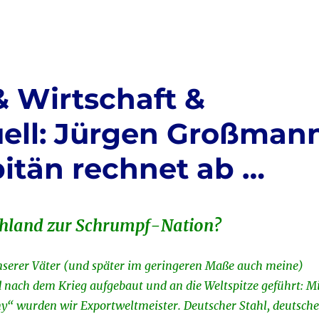
m
ei
i
le
n
& Wirtschaft &
ell: Jürgen Großman
pitän rechnet ab …
chland zur Schrumpf-Nation?
nserer Väter (und später im geringeren Maße auch meine)
 nach dem Krieg aufgebaut und an die Weltspitze geführt: M
“ wurden wir Exportweltmeister. Deutscher Stahl, deutsche