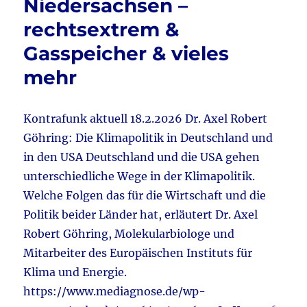
Niedersachsen –
–
AfD
rechtsextrem &
8%
Vorspr
Gasspeicher & vieles
&
mehr
Ist
Trauer
rechtse
&
Kontrafunk aktuell 18.2.2026 Dr. Axel Robert
Beamte
Göhring: Die Klimapolitik in Deutschland und
&
in den USA Deutschland und die USA gehen
Kriegsg
&
unterschiedliche Wege in der Klimapolitik.
Organs
Welche Folgen das für die Wirtschaft und die
&
Politik beider Länder hat, erläutert Dr. Axel
AfD
–
Robert Göhring, Molekularbiologe und
St.
Mitarbeiter des Europäischen Instituts für
Petersb
Klima und Energie.
&
vieles
https://www.mediagnose.de/wp-
mehr