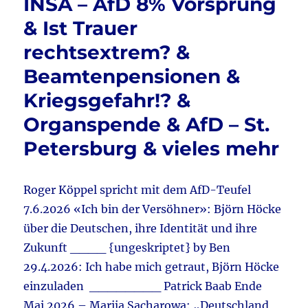
INSA – AfD 8% Vorsprung
schauf
…
& Ist Trauer
&
rechtsextrem? &
Energ
–
Beamtenpensionen &
Peters
&
Kriegsgefahr!? &
Auswa
Organspende & AfD – St.
&
Dohna
Petersburg & vieles mehr
–
Vad
–
Roger Köppel spricht mit dem AfD-Teufel
Ukrain
&
7.6.2026 «Ich bin der Versöhner»: Björn Höcke
Rechts
über die Deutschen, ihre Identität und ihre
&
Zukunft ____ {ungeskriptet} by Ben
Peter
Thiel
29.4.2026: Ich habe mich getraut, Björn Höcke
–
einzuladen ________ Patrick Baab Ende
Palant
Mai 2026 – Marija Sacharowa: „Deutschland
&