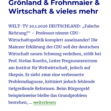
Grönland & Frohnmaier &
ab
&
Wirtschaft & vieles mehr
Merz
verspricht
&
WELT-TV 20.1.2026 DEUTSCHLAND: „Falsche
ZDF
–
Richtung!“ – Professor nimmt CDU-
Fake
Wirtschaftspolitik komplett auseinander! Die
News
Mainzer Erklärung der CDU soll der deutschen
&
AfD-
Wirtschaft neuen Schwung verleihen, stößt bei
Niedersachsen
Prof. Stefan Kooths, Leiter Prognosezentrum
–
am Institut für Weltwirtschaft, jedoch auf
rechtsextrem
&
Skepsis. Er sieht zwar eine verbesserte
Gasspeicher
Problemdiagnose, kritisiert jedoch fehlende
&
tiefgreifende Reformen. Beim Bürgergeld
vieles
mehr
beispielsweise bleibe das Grundproblem
„Tagebuch 20.1.2026 aktuell: CDU – K
bestehen, …
weiterlesen