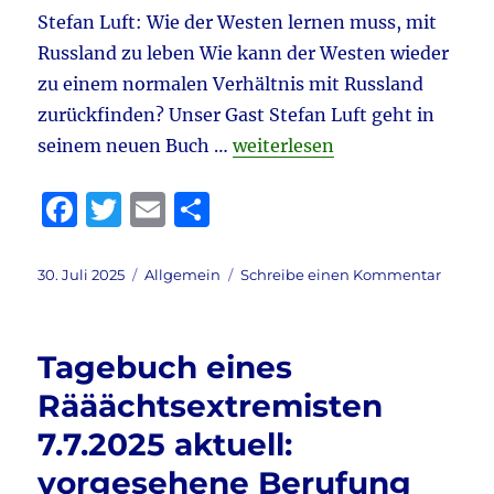
Rechtsstaat?
Stefan Luft: Wie der Westen lernen muss, mit
&
Russland zu leben Wie kann der Westen wieder
Stadtbild
–
zu einem normalen Verhältnis mit Russland
Ratten
zurückfinden? Unser Gast Stefan Luft geht in
&
„Tagebuch eines Rääähtsextre
seinem neuen Buch …
weiterlesen
vieles
mehr
F
T
E
T
a
w
m
ei
c
it
ai
le
Veröffentlicht
Kategorien
zu
30. Juli 2025
Allgemein
Schreibe einen Kommentar
am
Tageb
e
te
l
n
eines
b
r
Räääht
Tagebuch eines
30.7.20
o
aktuell
Rääächtsextremisten
o
Autorit
7.7.2025 aktuell:
&
k
Aache
vorgesehene Berufung
–