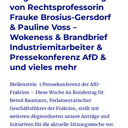
Statt
von Rechtsprofessorin
„Rechts
Frauke Brosius-Gersdorf
war
es
& Pauline Voss –
Versic
&
Wokeness & Brandbrief
Mit
Industriemitarbeiter &
Russla
leben
Pressekonferenz AfD &
&
Die
und vieles mehr
neue
RAF
&
Meilenstein 1 Pressekonferenz der AfD-
Merz
Fraktion – Diese Woche im Bundestag Dr.
zur
Zollei
Bernd Baumann, Parlamentarischer
Geschäftsführer der Fraktion, stellt mit
weiteren Abgeordneten unsere Anträge und
Initiativen für die aktuelle Sitzungswoche vor.