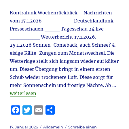
&
Grönland
Kontrafunk Wochenrückblick – Nachrichten
&
vom 17.1.2026 ________ Deutschlandfunk –
Frohnmaier
&
Presseschauen ____ Tagesschau 24 live
Wirtschaft
________ Wetterbericht 17.1.2026. –
&
25.1.2026 Sonnen-Comeback, auch Schnee? &
vieles
mehr
eisige Kälte-Zungen zum Monatswechsel. Die
Wetterlage stellt sich langsam wieder auf kälter
um. Dieser Übergang bringt in einem ersten
Schub wieder trockenere Luft. Diese sorgt für
mehr Sonnenschein und frostige Nächte. Ab …
„Tagebuch 17.1.2026 aktuell: Satire der Woche & Bu
weiterlesen
F
T
E
T
a
w
m
ei
c
it
ai
le
Veröffentlicht
Kategorien
17. Januar 2026
Allgemein
Schreibe einen