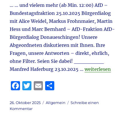
Grüne
… … und vielem mehr (ab Min. 12:00) AfD –
Woche
Bundestagsfraktion 25.10.2025 Bürgerdialog
&
vieles
mit Alice Weidel, Markus Frohnmaier, Martin
mehr
Hess und Marc Bernhard – AfD-Fraktion AfD-
Bürgerdialog Donaueschingen! Unsere
Abgeordneten diskutieren mit Ihnen. Ihre
Fragen, unsere Antworten – direkt, ehrlich,
ohne Filter. Seien Sie dabei! ________
„Tagebuch 26.10.20
Manfred Haferburg 23.10.2025 …
weiterlesen
F
T
E
T
a
w
m
ei
c
it
ai
le
Veröffentlicht
Kategorien
26. Oktober 2025
Allgemein
Schreibe einen
am
zu
Kommentar
e
te
l
n
Tagebuch
b
r
26.10.2025
aktuell: