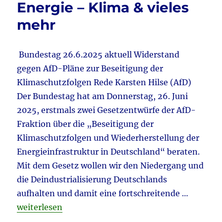
Energie – Klima & vieles
27.6.2
&
mehr
Meinun
&
Famil
Bundestag 26.6.2025 aktuell Widerstand
&
gegen AfD-Pläne zur Beseiti­gung der
Staats
Klimaschutz­folgen Rede Karsten Hilse (AfD)
Der Bundestag hat am Donnerstag, 26. Juni
2025, erstmals zwei Gesetzentwürfe der AfD-
Fraktion über die „Beseitigung der
Klimaschutzfolgen und Wiederherstellung der
Energieinfrastruktur in Deutschland“ beraten.
Mit dem Gesetz wollen wir den Niedergang und
die Deindustrialisierung Deutschlands
aufhalten und damit eine fortschreitende …
„Tagebuch eines „Rechtsextremisten“* 27.6.2025 ak
weiterlesen