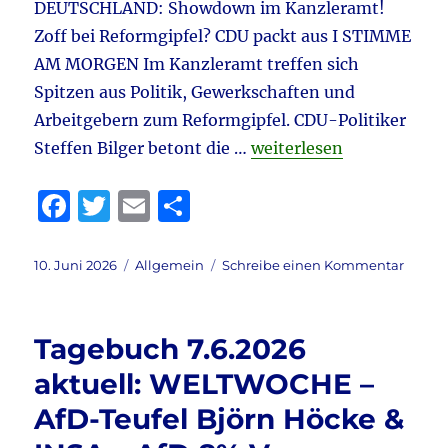
DEUTSCHLAND: Showdown im Kanzleramt!
Zoff bei Reformgipfel? CDU packt aus I STIMME
AM MORGEN Im Kanzleramt treffen sich
Spitzen aus Politik, Gewerkschaften und
Arbeitgebern zum Reformgipfel. CDU-Politiker
„Tagebuch 10.6.2026 akt
Steffen Bilger betont die …
weiterlesen
F
T
E
T
a
w
m
ei
c
it
ai
le
Veröffentlicht
Kategorien
zu
10. Juni 2026
Allgemein
Schreibe einen Kommentar
am
Tageb
e
te
l
n
10.6.2
b
r
aktuell
Tagebuch 7.6.2026
Weide
o
–
aktuell: WELTWOCHE –
o
Chrupa
AfD-Teufel Björn Höcke &
&
k
Merz