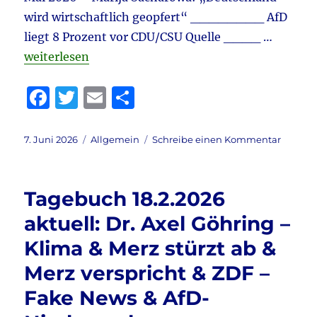
vieles
wird wirtschaftlich geopfert“ ________ AfD
mehr
liegt 8 Prozent vor CDU/CSU Quelle ____ …
„Tagebuch 7.6.2026 aktuell: WELTWOCHE – AfD-Teuf
weiterlesen
F
T
E
T
a
w
m
ei
c
it
ai
le
Veröffentlicht
Kategorien
zu
7. Juni 2026
Allgemein
Schreibe einen Kommentar
am
Tagebu
e
te
l
n
7.6.202
b
r
aktuell:
Tagebuch 18.2.2026
WELTW
o
–
aktuell: Dr. Axel Göhring –
o
AfD-
Klima & Merz stürzt ab &
Teufel
k
Björn
Merz verspricht & ZDF –
Höcke
&
Fake News & AfD-
INSA