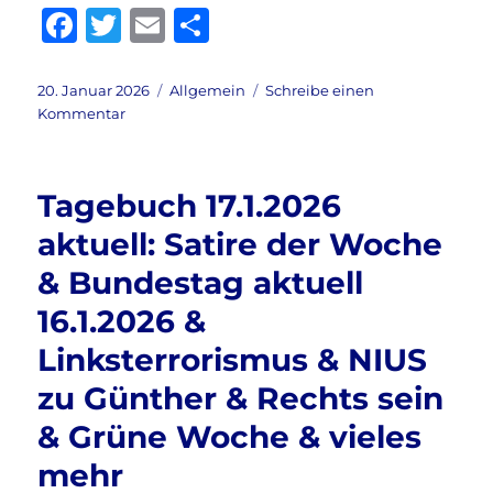
F
T
E
T
a
w
m
ei
c
it
ai
le
Veröffentlicht
Kategorien
20. Januar 2026
Allgemein
Schreibe einen
am
zu
Kommentar
e
te
l
n
Tagebuch
b
r
20.1.2026
aktuell:
o
Tagebuch 17.1.2026
CDU
o
–
aktuell: Satire der Woche
Kampf
k
& Bundestag aktuell
gegen
rechts
16.1.2026 &
&
Annäherung
Linksterrorismus & NIUS
an
zu Günther & Rechts sein
Moskau?
&
& Grüne Woche & vieles
Wodarg
–
mehr
Corona