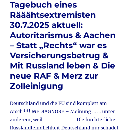
o
Tagebuch eines
Strom
o
–
Rääähtsextremisten
Klima
k
30.7.2025 aktuell:
–
Haferburg
Autoritarismus & Aachen
&
Alice
– Statt „Rechts“ war es
Weidel
Versicherungsbetrug &
–
Bürgerdialog
Mit Russland leben & Die
&
Winters
neue RAF & Merz zur
Woche
Zolleinigung
&
Film:
Deutschland
erwache
Deutschland und die EU sind komplett am
…!
Arsch**! MEDIAGNOSE – Meinung … … unter
&
anderem, weil: ________ Die fürchterliche
Was
ist
Russlandfeindlichkeit Deutschland nur schadet