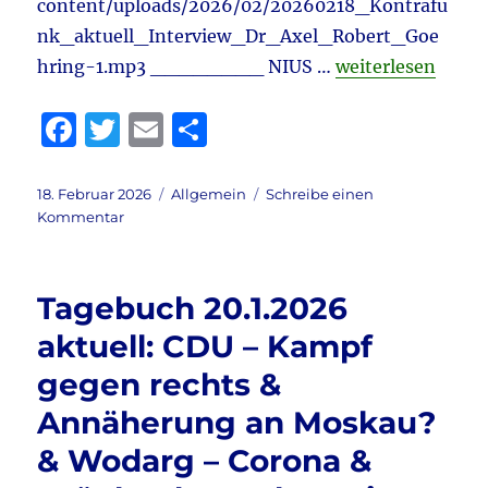
content/uploads/2026/02/20260218_Kontrafu
nk_aktuell_Interview_Dr_Axel_Robert_Goe
„Tagebuch 18.2.2
hring-1.mp3 ________ NIUS …
weiterlesen
F
T
E
T
a
w
m
ei
c
it
ai
le
Veröffentlicht
Kategorien
18. Februar 2026
Allgemein
Schreibe einen
am
zu
Kommentar
e
te
l
n
Tagebuch
b
r
18.2.2026
aktuell:
o
Tagebuch 20.1.2026
Dr.
o
Axel
aktuell: CDU – Kampf
Göhring
k
gegen rechts &
–
Klima
Annäherung an Moskau?
&
Merz
& Wodarg – Corona &
stürzt