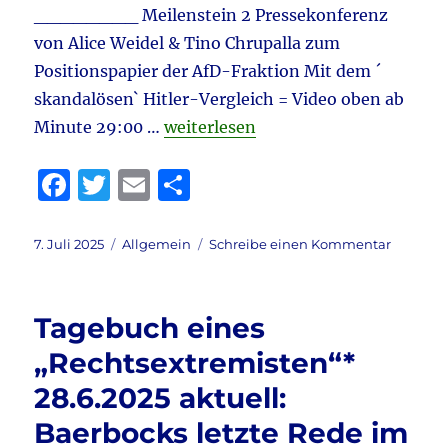
________ Meilenstein 2 Pressekonferenz
von Alice Weidel & Tino Chrupalla zum
Positionspapier der AfD-Fraktion Mit dem ´
skandalösen` Hitler-Vergleich = Video oben ab
„Tagebuch eines Rääächtsextremiste
Minute 29:00 …
weiterlesen
F
T
E
T
a
w
m
ei
c
it
ai
le
Veröffentlicht
Kategorien
zu
7. Juli 2025
Allgemein
Schreibe einen Kommentar
am
Tagebu
e
te
l
n
eines
b
r
Rääächt
Tagebuch eines
7.7.2025
o
aktuell:
„Rechtsextremisten“*
o
vorgese
28.6.2025 aktuell:
Berufun
k
von
Baerbocks letzte Rede im
Rechtspr