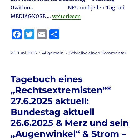
Ovations ________ NEU und jeden Tag bei
„Tagebuch eines „Rechtsextremiste
MEDIAGNOSE …
weiterlesen
F
T
E
T
a
w
m
ei
c
it
ai
le
Veröffentlicht
Kategorien
zu
28. Juni 2025
Allgemein
Schreibe einen Kommentar
am
Tageb
e
te
l
n
eines
b
r
„Recht
Tagebuch eines
28.6.2
o
aktuell
„Rechtsextremisten“*
o
Baerb
27.6.2025 aktuell:
letzte
k
Rede
Bundestag aktuell
im
Bunde
26.6.2025 & Merz und sein
&
„Augenwinkel“ & Strom –
Bunde
aktuel