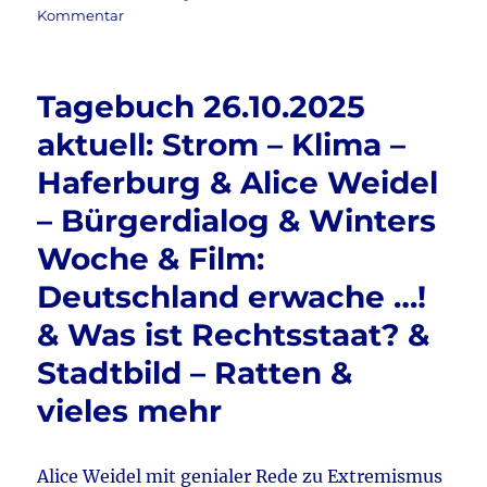
am
zu
Kommentar
e
te
l
n
Tagebuch
b
r
17.1.2026
aktuell:
o
Tagebuch 26.10.2025
Satire
o
der
aktuell: Strom – Klima –
Woche
k
Haferburg & Alice Weidel
&
Bundestag
– Bürgerdialog & Winters
aktuell
16.1.2026
Woche & Film:
&
Deutschland erwache …!
Linksterrorismus
&
& Was ist Rechtsstaat? &
NIUS
zu
Stadtbild – Ratten &
Günther
vieles mehr
&
Rechts
sein
&
Alice Weidel mit genialer Rede zu Extremismus