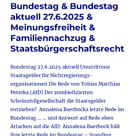
Frauke
Bundestag & Bundestag
Brosius-
aktuell 27.6.2025 &
Gersdorf
&
Meinungsfreiheit &
Pauline
Voss
Familiennachzug &
–
Staatsbürgerschaftsrecht
Wokene
&
Brandbri
Industri
Bundestag 27.6.2025 aktuell Umstrittene
&
Staatsgel­der für Nichtregierungs­
Pressek
organisationen Die Rede von Tobias Matthias
AfD
&
Peterka (AfD) Der zombiefizierten
und
Scheinzivilgesellschaft die Staatsgelder
vieles
entziehen! Annalena Baerbocks letzte Rede im
mehr
Bundestag … … und Antwort auf Rede oben
Attacken auf die AfD: Annalena Baerbock hält
ihre letzte Rede im Bundestag – Standing