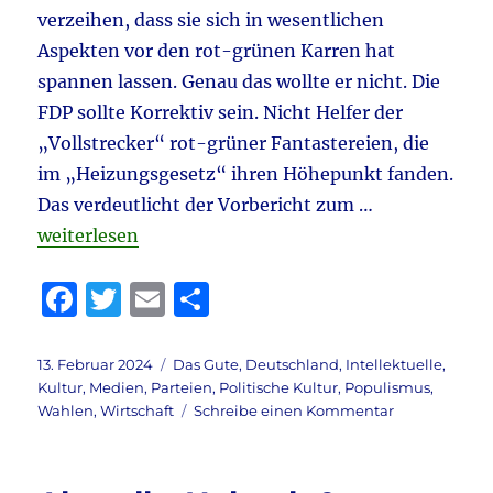
verzeihen, dass sie sich in wesentlichen
Aspekten vor den rot-grünen Karren hat
spannen lassen. Genau das wollte er nicht. Die
FDP sollte Korrektiv sein. Nicht Helfer der
„Vollstrecker“ rot-grüner Fantastereien, die
im „Heizungsgesetz“ ihren Höhepunkt fanden.
Das verdeutlicht der Vorbericht zum …
„FDP & Lindner & Zastrow & Ampeltod aktuell: ZDF
weiterlesen
F
T
E
T
a
w
m
ei
c
it
ai
le
Veröffentlicht
Kategorien
13. Februar 2024
Das Gute
,
Deutschland
,
Intellektuelle
,
am
Kultur
,
Medien
,
Parteien
,
Politische Kultur
,
Populismus
,
e
te
l
n
zu
Wahlen
,
Wirtschaft
Schreibe einen Kommentar
b
r
FDP
&
o
Lindner