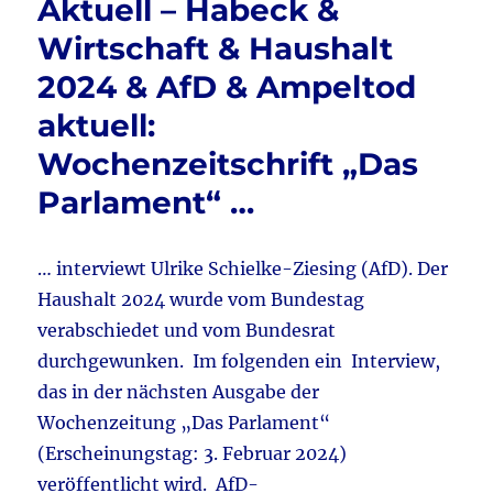
Aktuell – Habeck &
o
&
Zastrow
Wirtschaft & Haushalt
k
&
2024 & AfD & Ampeltod
Ampeltod
aktuell:
aktuell:
ZDF
bringt
Wochenzeitschrift „Das
Lagebericht
Parlament“ …
mit
großem
Lindner-
Interview
… interviewt Ulrike Schielke-Ziesing (AfD). Der
Haushalt 2024 wurde vom Bundestag
verabschiedet und vom Bundesrat
durchgewunken. Im folgenden ein Interview,
das in der nächsten Ausgabe der
Wochenzeitung „Das Parlament“
(Erscheinungstag: 3. Februar 2024)
veröffentlicht wird. AfD-