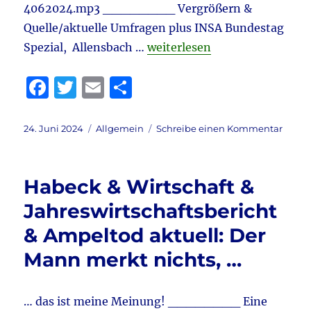
4062024.mp3 ________ Vergrößern &
Quelle/aktuelle Umfragen plus INSA Bundestag
„Tagebuch 24.6.2024 aktuell
Spezial, Allensbach …
weiterlesen
F
T
E
T
a
w
m
ei
c
it
ai
le
Veröffentlicht
Kategorien
zu
24. Juni 2024
Allgemein
Schreibe einen Kommentar
am
Tageb
e
te
l
n
24.6.2
b
r
aktuel
Habeck & Wirtschaft &
Wirtsc
o
–
Jahreswirtschaftsbericht
o
Habe
& Ampeltod aktuell: Der
in
k
China
Mann merkt nichts, …
&
Ampel
&
… das ist meine Meinung! ________ Eine
Biden