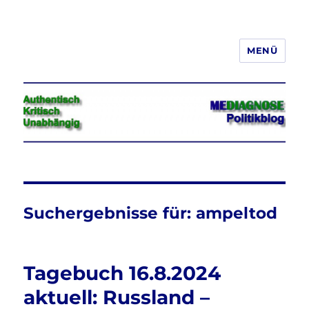
MENÜ
Jeder hat das Recht, seine
Meinung in Wort, Schrift und Bild
frei zu äußern und zu verbreiten
Suchergebnisse für:
ampeltod
Tagebuch 16.8.2024
aktuell: Russland –