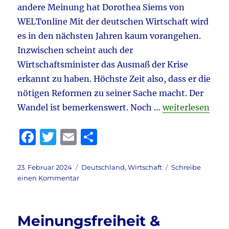
–
andere Meinung hat Dorothea Siems von
Trum
WELTonline Mit der deutschen Wirtschaft wird
–
es in den nächsten Jahren kaum vorangehen.
Ferns
&
Inzwischen scheint auch der
CO2-
Wirtschaftsminister das Ausmaß der Krise
Mafia
erkannt zu haben. Höchste Zeit also, dass er die
–
Putin
nötigen Reformen zu seiner Sache macht. Der
„Habeck & Wirts
Wandel ist bemerkenswert. Noch …
weiterlesen
F
T
E
T
a
w
m
ei
c
it
ai
le
Veröffentlicht
Kategorien
23. Februar 2024
Deutschland
,
Wirtschaft
Schreibe
am
zu
einen Kommentar
e
te
l
n
Habeck
b
r
&
Wirtschaft
o
Meinungsfreiheit &
&