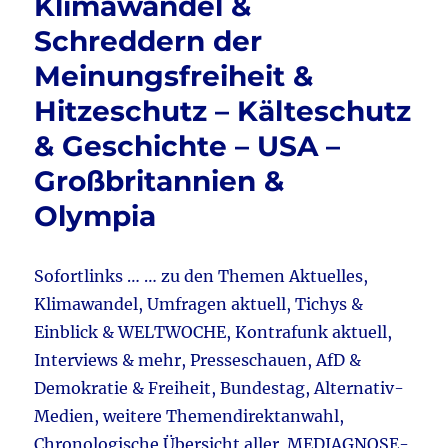
Klimawandel &
Angriff
Schreddern der
Kursk
&
Meinungsfreiheit &
WHO
Hitzeschutz – Kälteschutz
&
Nordstream
& Geschichte – USA –
II
&
Großbritannien &
Corona
Olympia
–
Statistik
&
Ampeltod
Sofortlinks … … zu den Themen Aktuelles,
&
Klimawandel, Umfragen aktuell, Tichys &
Wahlen
Einblick & WELTWOCHE, Kontrafunk aktuell,
im
Osten
Interviews & mehr, Presseschauen, AfD &
–
Demokratie & Freiheit, Bundestag, Alternativ-
TV-
Medien, weitere Themendirektanwahl,
Duell
Chronologische Übersicht aller MEDIAGNOSE-