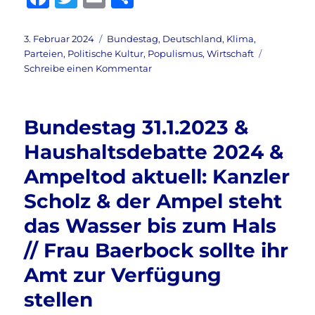
a
w
m
ei
c
it
ai
le
Veröffentlicht
Kategorien
3. Februar 2024
Bundestag
,
Deutschland
,
Klima
,
am
Parteien
,
Politische Kultur
,
Populismus
,
Wirtschaft
e
te
l
n
zu
Schreibe einen Kommentar
b
r
Bundestag
1.2.2024
o
–
Bundestag 31.1.2023 &
o
Klima
&
Haushaltsdebatte 2024 &
k
Habeck
Ampeltod aktuell: Kanzler
&
Wirtschaft
Scholz & der Ampel steht
&
Ampeltod
das Wasser bis zum Hals
aktuell:
// Frau Baerbock sollte ihr
Habeck
bettelt
Amt zur Verfügung
darum,
Schulden
stellen
machen