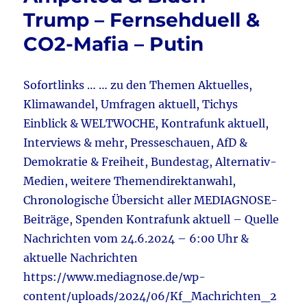
Meinungsfreiheit
Trump – Fernsehduell &
&
CO2-Mafia – Putin
Hitzeschutz
–
Kälteschutz
&
Sofortlinks … … zu den Themen Aktuelles,
Geschichte
Klimawandel, Umfragen aktuell, Tichys
–
Einblick & WELTWOCHE, Kontrafunk aktuell,
USA
–
Interviews & mehr, Presseschauen, AfD &
Großbritannien
Demokratie & Freiheit, Bundestag, Alternativ-
&
Medien, weitere Themendirektanwahl,
Olympia
Chronologische Übersicht aller MEDIAGNOSE-
Beiträge, Spenden Kontrafunk aktuell – Quelle
Nachrichten vom 24.6.2024 – 6:00 Uhr &
aktuelle Nachrichten
https://www.mediagnose.de/wp-
content/uploads/2024/06/Kf_Machrichten_2