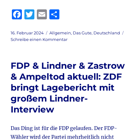
F
T
E
T
a
w
m
ei
c
it
ai
le
Veröffentlicht
Kategorien
16. Februar 2024
Allgemein
,
Das Gute
,
Deutschland
am
zu
Schreibe einen Kommentar
e
te
l
n
Meinungsfreiheit
b
r
&
Gedankenfreiheit
o
FDP & Lindner & Zastrow
&
o
Faeser
& Ampeltod aktuell: ZDF
&
k
bringt Lagebericht mit
Haldenwang
&
großem Lindner-
Ampeltod
aktuell:
Interview
Was
ist
im
Das Ding ist für die FDP gelaufen. Der FDP-
Busch?
Wähler wird der Partei mehrheitlich nicht