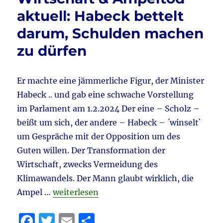
2024
aktuell: Habeck bettelt
&
AfD
darum, Schulden machen
&
zu dürfen
Ampeltod
aktuell:
Wochenzeitschrift
„Das
Er machte eine jämmerliche Figur, der Minister
Parlament“
Habeck .. und gab eine schwache Vorstellung
…
im Parlament am 1.2.2024 Der eine – Scholz –
beißt um sich, der andere – Habeck – ´winselt`
um Gespräche mit der Opposition um des
Guten willen. Der Transformation der
Wirtschaft, zwecks Vermeidung des
Klimawandels. Der Mann glaubt wirklich, die
„Bundestag 1.2.2024 – Klima & Habeck & W
Ampel …
weiterlesen
F
T
E
T