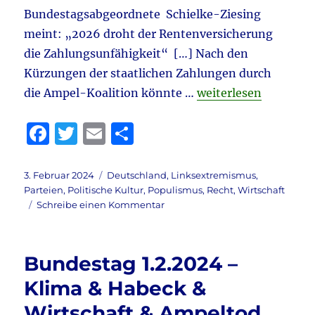
Bundestagsabgeordnete Schielke-Ziesing
meint: „2026 droht der Rentenversicherung
die Zahlungsunfähigkeit“ […] Nach den
Kürzungen der staatlichen Zahlungen durch
„Aktuell – Habeck & 
die Ampel-Koalition könnte …
weiterlesen
F
T
E
T
a
w
m
ei
c
it
ai
le
Veröffentlicht
Kategorien
3. Februar 2024
Deutschland
,
Linksextremismus
,
am
Parteien
,
Politische Kultur
,
Populismus
,
Recht
,
Wirtschaft
e
te
l
n
zu
Schreibe einen Kommentar
b
r
Aktuell
–
o
Habeck
Bundestag 1.2.2024 –
o
&
Wirtschaft
Klima & Habeck &
k
&
Wirtschaft & Ampeltod
Haushalt