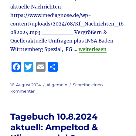
aktuelle Nachrichten
https://www.mediagnose.de/wp-
content/uploads/2024/08/Kf_Nachrichten_16
082024.mp3 ________ Vergrößern &
Quelle/aktuelle Umfragen plus INSA Baden-
„Tagebuch 16.8.2024 ak
Württemberg Spezial, FG …
weiterlesen
F
T
E
T
a
w
m
ei
c
it
ai
le
Veröffentlicht
Kategorien
16. August 2024
Allgemein
Schreibe einen
am
zu
Kommentar
e
te
l
n
Tagebuch
b
r
16.8.2024
aktuell:
o
Tagebuch 10.8.2024
Russland
o
–
aktuell: Ampeltod &
Ukraine
k
–