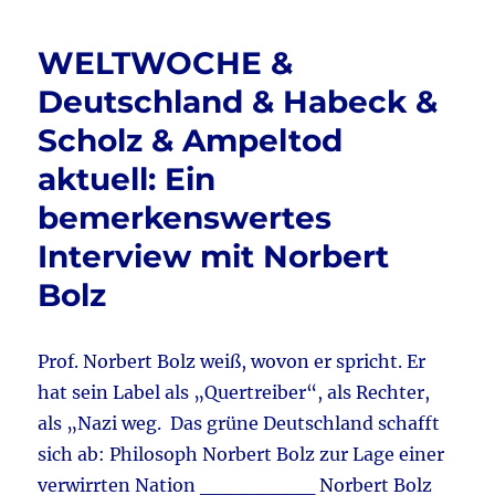
b
r
31.1.2023
o
&
WELTWOCHE &
o
Haushaltsdeb
2024
Deutschland & Habeck &
k
&
Scholz & Ampeltod
Ampeltod
aktuell:
aktuell: Ein
Kanzler
Scholz
bemerkenswertes
&
Interview mit Norbert
der
Ampel
Bolz
steht
das
Wasser
Prof. Norbert Bolz weiß, wovon er spricht. Er
bis
zum
hat sein Label als „Quertreiber“, als Rechter,
Hals
als „Nazi weg. Das grüne Deutschland schafft
//
sich ab: Philosoph Norbert Bolz zur Lage einer
Frau
Baerbock
verwirrten Nation ________ Norbert Bolz