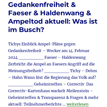
o
Jahreswirtschaftsbericht
Gedankenfreiheit &
&
k
Faeser & Haldenwang &
Ampeltod
aktuell:
Ampeltod aktuell: Was ist
Der
Mann
im Busch?
merkt
nichts,
…
Tichys Einblick Ampel-Pläne gegen
Gedankenfreiheit – Wecker am 14. Februar
2024 ________ Faeser – Haldenwang
Zerbricht die Ampel an Faesers Angriff auf die
Meinungsfreiheit? ________ Tichy – Dehm
– Hahn Wann löst die Regierung das Volk auf?
________ Geheimtreffen – Correctiv Das
Correctiv-Kartenhaus wackelt Meilenstein –
Geheimtreffen & Transparenz & Fragen & mehr
„Meinungsfreiheit & 
aktuell: Teilnehmerberichte …
weiterlesen