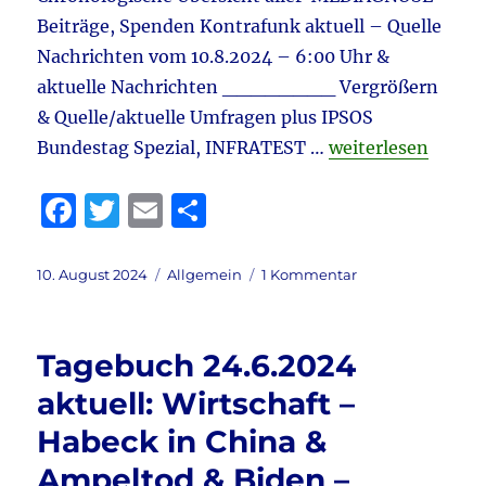
Beiträge, Spenden Kontrafunk aktuell – Quelle
Nachrichten vom 10.8.2024 – 6:00 Uhr &
aktuelle Nachrichten ________ Vergrößern
& Quelle/aktuelle Umfragen plus IPSOS
„Tagebuch 10.8.20
Bundestag Spezial, INFRATEST …
weiterlesen
F
T
E
T
a
w
m
ei
c
it
ai
le
Veröffentlicht
Kategorien
zu
10. August 2024
Allgemein
1 Kommentar
am
Tagebuch
e
te
l
n
10.8.2024
b
r
aktuell:
Tagebuch 24.6.2024
Ampeltod
o
&
aktuell: Wirtschaft –
o
Klimawandel
Habeck in China &
&
k
Schreddern
Ampeltod & Biden –
der