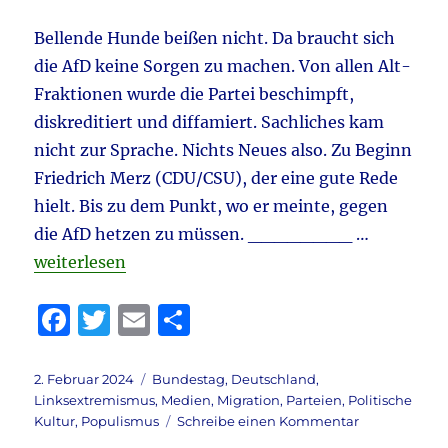
zu
dürfen
Bellende Hunde beißen nicht. Da braucht sich
die AfD keine Sorgen zu machen. Von allen Alt-
Fraktionen wurde die Partei beschimpft,
diskreditiert und diffamiert. Sachliches kam
nicht zur Sprache. Nichts Neues also. Zu Beginn
Friedrich Merz (CDU/CSU), der eine gute Rede
hielt. Bis zu dem Punkt, wo er meinte, gegen
die AfD hetzen zu müssen. ________ …
„Bundestag 31.1.2023 & Haushaltsdebatte 2024 & Amp
weiterlesen
F
T
E
T
a
w
m
ei
c
it
ai
le
Veröffentlicht
Kategorien
2. Februar 2024
Bundestag
,
Deutschland
,
am
Linksextremismus
,
Medien
,
Migration
,
Parteien
,
Politische
e
te
l
n
zu
Kultur
,
Populismus
Schreibe einen Kommentar
Bundestag