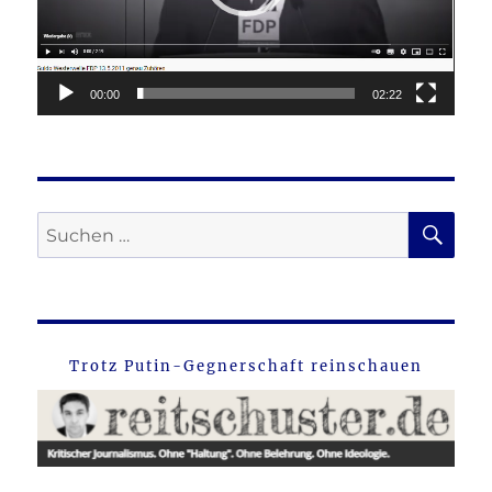
00:00
02:22
SU
Suche
nach:
Trotz Putin-Gegnerschaft reinschauen