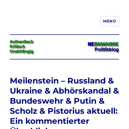
MENÜ
Jeder hat das Recht, seine
Meinung in Wort, Schrift und Bild
frei zu äußern und zu verbreiten
Meilenstein – Russland &
Ukraine & Abhörskandal &
Bundeswehr & Putin &
Scholz & Pistorius aktuell:
Ein kommentierter