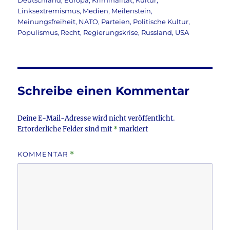
Deutschland
,
Europa
,
Kriminalität
,
Kultur
,
e
te
l
n
Linksextremismus
,
Medien
,
Meilenstein
,
b
r
Meinungsfreiheit
,
NATO
,
Parteien
,
Politische Kultur
,
Populismus
,
Recht
,
Regierungskrise
,
Russland
,
USA
o
o
k
Schreibe einen Kommentar
Deine E-Mail-Adresse wird nicht veröffentlicht.
Erforderliche Felder sind mit
*
markiert
KOMMENTAR
*