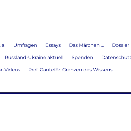
e Meinung in Wort, Schrift und
 a.
Umfragen
Essays
Das Märchen …
Dossier
Russland-Ukraine aktuell
Spenden
Datenschutz
hr-Videos
Prof. Ganteför: Grenzen des Wissens