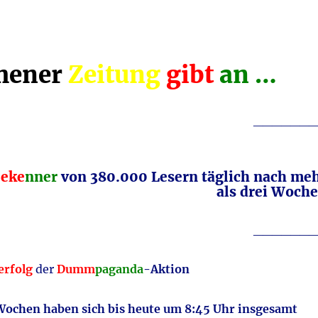
chener
Zeitung
gibt
an …
_______
eke
nner
von 380.000 Lesern täglich nach me
als drei Woch
_______
erfolg
der
Dumm
paganda
-Aktion
Wochen haben sich bis heute um 8:45 Uhr insgesamt