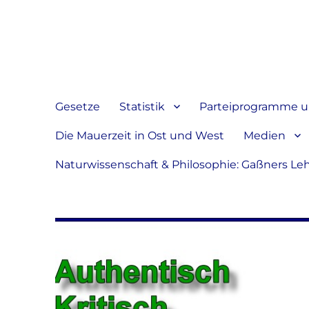
Jeder hat das Recht, sein
verbreiten
Gesetze
Statistik
Parteiprogramme u.
Die Mauerzeit in Ost und West
Medien
Naturwissenschaft & Philosophie: Gaßners Le