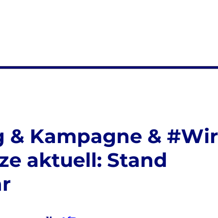
g & Kampagne & #Wi
e aktuell: Stand
hr