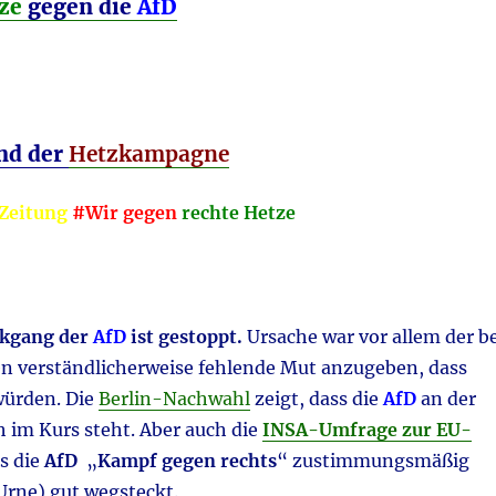
ze
gegen die
AfD
and der
Hetzkampagne
Zeitung
#Wir ge
gen
rechte Hetze
kgang der
AfD
ist gestoppt.
Ursache war vor allem der be
en verständlicherweise fehlende Mut anzugeben, dass
würden. Die
Berlin-Nachwahl
zeigt, dass die
AfD
an der
 im Kurs steht. Aber auch die
INSA-Umfrage zur EU-
s die
AfD
„
Kampf gegen rechts
“ zustimmungsmäßig
rne) gut wegsteckt.