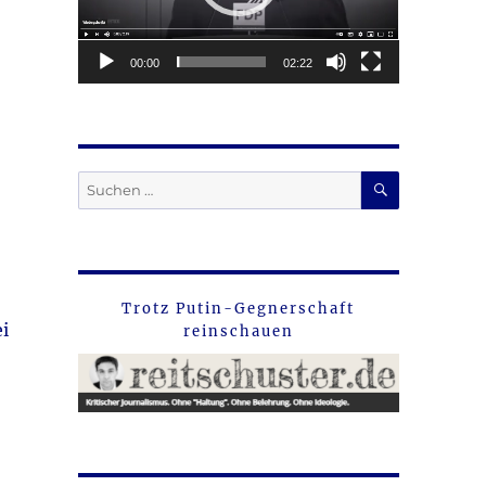
00:00
02:22
SUCHEN
Suche
nach:
Trotz Putin-Gegnerschaft
i
reinschauen