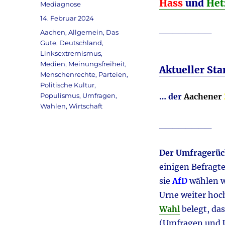
Hass
und
Het
Autor
Mediagnose
Veröffentlicht
14. Februar 2024
am
________
Kategorien
Aachen
,
Allgemein
,
Das
Gute
,
Deutschland
,
Linksextremismus
,
Medien
,
Meinungsfreiheit
,
Aktueller St
Menschenrechte
,
Parteien
,
Politische Kultur
,
Populismus
,
Umfragen
,
… der
Aachener
Wahlen
,
Wirtschaft
________
Der Umfragerüc
einigen Befragt
sie
AfD
wählen 
Urne weiter hoch
Wahl
belegt, das
(Umfragen und U