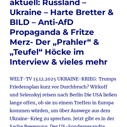
aktuell: Russland –
o
Krisensitzung
Ukraine – Harte Bretter &
&
k
NIUS
BILD – Anti-AfD
–
MSC-
Propaganda & Fritze
Analyse
Merz- Der „Prahler“ &
&
AfD-
„Teufel“ Höcke im
Verbot
lächerlich
Interview & vieles mehr
&
Tichy
–
WELT-TV 13.12.2025 UKRAINE-KRIEG: Trumps
Lage
Friedensplan kurz vor Durchbruch? Witkoff
der
Nation
und Selenskyj reisen nach Berlin Die USA ließen
&
lange offen, ob sie zu einem Treffen in Europa
Höcke
kommen würden, um über Auswege aus dem
redet
in
Ukraine-Krieg zu sprechen. Jetzt gibt es in der
Bayern
Sache Bewegung. Der US-Sondergesandte