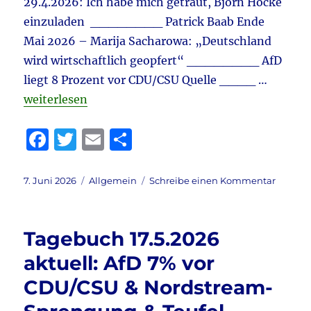
29.4.2026: Ich habe mich getraut, Björn Höcke
Nordko
einzuladen ________ Patrick Baab Ende
&
Mai 2026 – Marija Sacharowa: „Deutschland
vieles
mehr
wird wirtschaftlich geopfert“ ________ AfD
liegt 8 Prozent vor CDU/CSU Quelle ____ …
„Tagebuch 7.6.2026 aktuell: WELTWOCHE – AfD-Teuf
weiterlesen
F
T
E
T
a
w
m
ei
c
it
ai
le
Veröffentlicht
Kategorien
zu
7. Juni 2026
Allgemein
Schreibe einen Kommentar
am
Tagebu
e
te
l
n
7.6.202
b
r
aktuell:
Tagebuch 17.5.2026
WELTW
o
–
aktuell: AfD 7% vor
o
AfD-
CDU/CSU & Nordstream-
Teufel
k
Björn