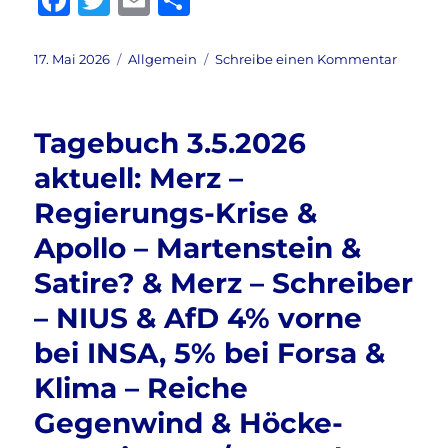
F
T
E
T
&
a
w
m
ei
vieles
c
it
ai
le
mehr
Veröffentlicht
Kategorien
zu
17. Mai 2026
Allgemein
Schreibe einen Kommentar
am
Tagebu
e
te
l
n
17.5.202
b
r
aktuell:
Tagebuch 3.5.2026
AfD
o
7%
aktuell: Merz –
o
vor
Regierungs-Krise &
CDU/C
k
&
Apollo – Martenstein &
Nordst
Spreng
Satire? & Merz – Schreiber
&
– NIUS & AfD 4% vorne
Teufel
Höcke
bei INSA, 5% bei Forsa &
zur
Jugend
Klima – Reiche
&
Gegenwind & Höcke-
Windrä
&