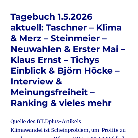
e
te
l
n
3.5.2026
b
r
aktuell:
Tagebuch 1.5.2026
Merz
o
–
aktuell: Taschner – Klima
o
Regieru
& Merz – Steinmeier –
Krise
k
&
Neuwahlen & Erster Mai –
Apollo
–
Klaus Ernst – Tichys
Martens
Einblick & Björn Höcke –
&
Satire?
Interview &
&
Merz
Meinungsfreiheit –
–
Ranking & vieles mehr
Schreibe
–
NIUS
&
Quelle des BILDplus-Artikels ________
AfD
Klimawandel ist Scheinproblem, um Profite zu
4%