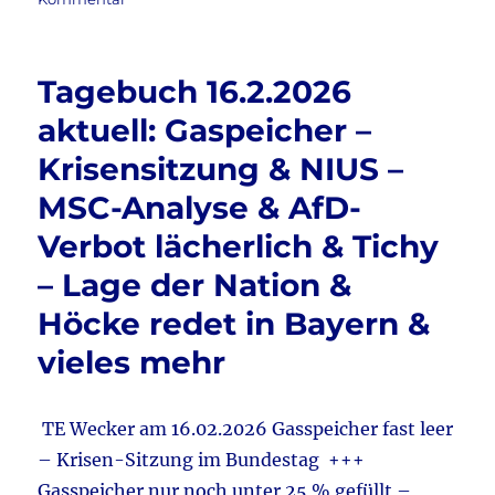
e
te
l
n
Tagebuch
b
r
21.2.2026
aktuell:
o
Tagebuch 16.2.2026
Carsten
o
Linnemann
aktuell: Gaspeicher –
–
k
Krisensitzung & NIUS –
Katherina
Reiche
MSC-Analyse & AfD-
&
Energiewende
Verbot lächerlich & Tichy
stoppen!
– Lage der Nation &
&
Ganteför
Höcke redet in Bayern &
–
Quo
vieles mehr
vadis
Europa?
&
TE Wecker am 16.02.2026 Gasspeicher fast leer
Trump-
– Krisen-Sitzung im Bundestag +++
Zölle
gestoppt
Gasspeicher nur noch unter 25 % gefüllt –