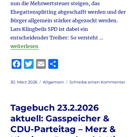
nun die Mehrwertsteuer steigen, das
&
Meinungs
Ehegattensplitting abgeschafft werden und der
–
Bürger allgemein stärker abgezockt werden.
Ranking
Lars Klingbeils SPD ist dabei ein
&
vieles
entscheidender Treiber: So versteht …
mehr
„Tagebuch 30.3.2026 aktuell: Tichys Morgenlage & 
weiterlesen
F
T
E
T
a
w
m
ei
c
it
ai
le
Veröffentlicht
Kategorien
zu
30. März 2026
Allgemein
Schreibe einen Kommentar
am
Tage
e
te
l
n
30.3.
b
r
aktuel
Tagebuch 23.2.2026
Tichy
o
Morg
aktuell: Gasspeicher &
o
&
CDU-Parteitag – Merz &
Kontr
k
aktuel