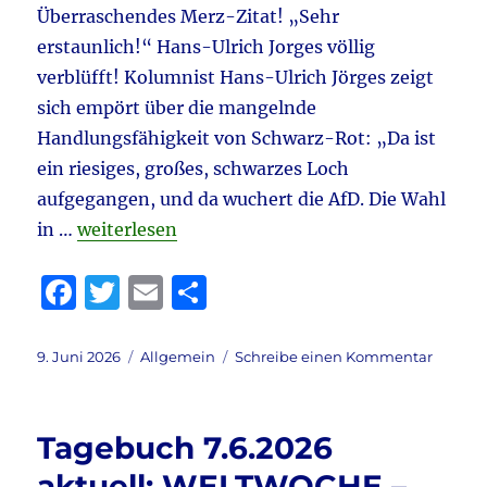
Überraschendes Merz-Zitat! „Sehr
erstaunlich!“ Hans-Ulrich Jorges völlig
verblüfft! Kolumnist Hans-Ulrich Jörges zeigt
sich empört über die mangelnde
Handlungsfähigkeit von Schwarz-Rot: „Da ist
ein riesiges, großes, schwarzes Loch
aufgegangen, und da wuchert die AfD. Die Wahl
„Tagebuch 9.6.2026 aktuell: Riesenschweiner
in …
weiterlesen
F
T
E
T
a
w
m
ei
c
it
ai
le
Veröffentlicht
Kategorien
zu
9. Juni 2026
Allgemein
Schreibe einen Kommentar
am
Tagebu
e
te
l
n
9.6.202
b
r
aktuell:
Tagebuch 7.6.2026
Riesen
o
&
aktuell: WELTWOCHE –