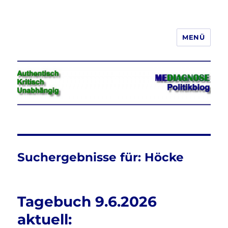
MENÜ
Jeder hat das Recht, seine
Meinung in Wort, Schrift und Bild
frei zu äußern und zu verbreiten
Suchergebnisse für:
Höcke
Tagebuch 9.6.2026
aktuell: