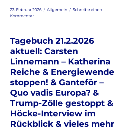
a
w
m
ei
live
&
c
it
ai
le
Veröffentlicht
Kategorien
23. Februar 2026
Allgemein
Schreibe einen
vieles
am
zu
Kommentar
e
te
l
n
mehr
Tagebuch
b
r
23.2.2026
aktuell:
o
Tagebuch 21.2.2026
Gasspeicher
o
&
aktuell: Carsten
CDU-
k
Linnemann – Katherina
Parteitag
–
Reiche & Energiewende
Merz
&
stoppen! & Ganteför –
Ukraine
Quo vadis Europa? &
–
Russland
Trump-Zölle gestoppt &
&
Nius
Höcke-Interview im
–
Rückblick & vieles mehr
Epstein
&