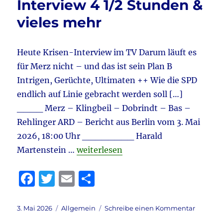
Interview 4 1/2 Stunden &
El
Niño
vieles mehr
erklärt
&
vieles
Heute Krisen-Interview im TV Darum läuft es
mehr
für Merz nicht – und das ist sein Plan B
Intrigen, Gerüchte, Ultimaten ++ Wie die SPD
endlich auf Linie gebracht werden soll […]
____ Merz – Klingbeil – Dobrindt – Bas –
Rehlinger ARD – Bericht aus Berlin vom 3. Mai
2026, 18:00 Uhr ________ Harald
„Tagebuch 3.5.2026 aktuell: Merz – 
Martenstein …
weiterlesen
F
T
E
T
a
w
m
ei
c
it
ai
le
Veröffentlicht
Kategorien
zu
3. Mai 2026
Allgemein
Schreibe einen Kommentar
am
Tagebu