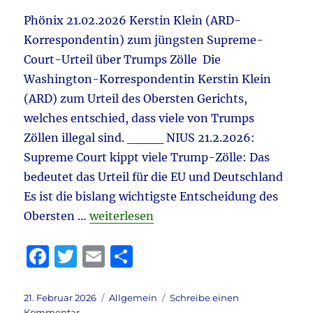
Höcke
&
Phönix 21.02.2026 Kerstin Klein (ARD-
Sellner
Korrespondentin) zum jüngsten Supreme-
&
Court-Urteil über Trumps Zölle Die
Washington-Korrespondentin Kerstin Klein
(ARD) zum Urteil des Obersten Gerichts,
welches entschied, dass viele von Trumps
Zöllen illegal sind. ____ NIUS 21.2.2026:
Supreme Court kippt viele Trump-Zölle: Das
bedeutet das Urteil für die EU und Deutschland
Es ist die bislang wichtigste Entscheidung des
„Tagebuch 21.2.2026 aktuell: Carsten 
Obersten …
weiterlesen
F
T
E
T
a
w
m
ei
c
it
ai
le
Veröffentlicht
Kategorien
21. Februar 2026
Allgemein
Schreibe einen
am
zu
Kommentar