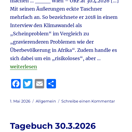
machen … ____ Wien – ORF.at 30.4.2026 […]
vorne
bei
Mit seinen Äußerungen eckte Taschner
INSA,
mehrfach an. So bezeichnete er 2018 in einem
5%
Interview den Klimawandel als
bei
Forsa
„Scheinproblem“ im Vergleich zu
&
„gravierenderen Problemen wie der
Klima
Überbevölkerung in Afrika“. Zudem handle es
–
Reiche
sich dabei um ein „risikoloses“, aber …
Gegenw
„Tagebuch 1.5.2026 aktuell: Taschner – Klima & Me
weiterlesen
&
Höcke-
F
T
E
T
Intervie
4
a
w
m
ei
1/2
c
it
ai
le
Stunde
Veröffentlicht
Kategorien
zu
1. Mai 2026
Allgemein
Schreibe einen Kommentar
&
am
Tagebuc
e
te
l
n
vieles
1.5.2026
b
r
mehr
aktuell:
Tagebuch 30.3.2026
Taschne
o
–