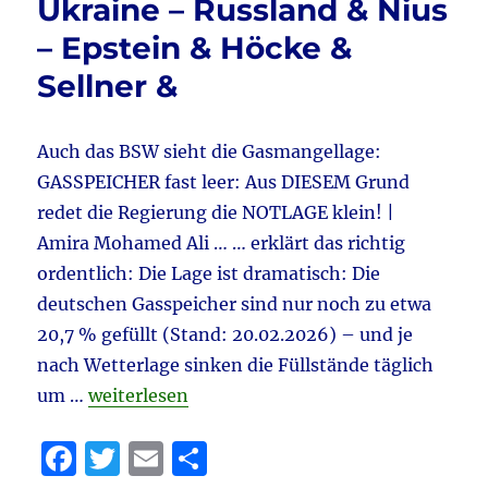
Ukraine – Russland & Nius
&
Haral
– Epstein & Höcke &
Schm
Sellner &
&
Klima
–
die
Auch das BSW sieht die Gasmangellage:
ander
GASSPEICHER fast leer: Aus DIESEM Grund
Sicht
redet die Regierung die NOTLAGE klein! |
&
IRAN
Amira Mohamed Ali … … erklärt das richtig
–
ordentlich: Die Lage ist dramatisch: Die
Baab
deutschen Gasspeicher sind nur noch zu etwa
&
Steu
20,7 % gefüllt (Stand: 20.02.2026) – und je
&
nach Wetterlage sinken die Füllstände täglich
China
„Tagebuch 23.2.2026 aktuell: Gasspeicher & C
um …
weiterlesen
Vorbi
&
Teufel
F
T
E
T
Höck