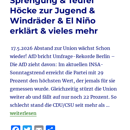
Sprengung & Teufel
Höcke
&
Höcke zur Jugend &
INSA
Windräder & El Niño
–
AfD
erklärt & vieles mehr
8%
Vorspr
&
17.5.2026 Abstand zur Union wächst Schon
Ist
Trauer
wieder! AfD bricht Umfrage-Rekorde Berlin –
rechtse
Die AfD zieht davon: Im aktuellen INSA-
&
Sonntagstrend erreicht die Partei mit 29
Beamte
&
Prozent den höchsten Wert, der jemals für sie
Kriegsg
gemessen wurde. Gleichzeitig stürzt die Union
&
weiter ab und fällt auf nur noch 22 Prozent. So
Organs
&
schlecht stand die CDU/CSU seit mehr als …
AfD
„Tagebuch 17.5.2026 aktuell: AfD 7% vor CDU/CSU &
weiterlesen
–
St.
Petersb