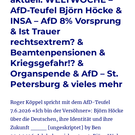
o
Pflegek
AfD-Teufel Björn Höcke &
&
k
Hitzes
INSA – AfD 8% Vorsprung
&
Wertew
& Ist Trauer
–
rechtsextrem? &
Baud
–
Beamtenpensionen &
Moser
&
Kriegsgefahr!? &
Hambu
Organspende & AfD – St.
–
Dubai
Petersburg & vieles mehr
&
Migrati
–
Roger Köppel spricht mit dem AfD-Teufel
Zoff
&
7.6.2026 «Ich bin der Versöhner»: Björn Höcke
Höcke
über die Deutschen, ihre Identität und ihre
&
Zukunft ____ {ungeskriptet} by Ben
Kim
–