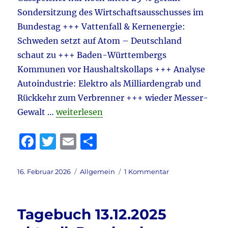
&
Sondersitzung des Wirtschaftsausschusses im
Höcke-
Bundestag +++ Vattenfall & Kernenergie:
Interview
im
Schweden setzt auf Atom – Deutschland
Rückblick
schaut zu +++ Baden-Württembergs
&
Kommunen vor Haushaltskollaps +++ Analyse
vieles
mehr
Autoindustrie: Elektro als Milliardengrab und
Rückkehr zum Verbrenner +++ wieder Messer-
„Tagebuch 16.2.2026 aktuell: Gaspeicher 
Gewalt …
weiterlesen
F
T
E
T
a
w
m
ei
c
it
ai
le
Veröffentlicht
Kategorien
zu
16. Februar 2026
Allgemein
1 Kommentar
am
Tagebuch
e
te
l
n
16.2.2026
b
r
aktuell:
Tagebuch 13.12.2025
Gaspeicher
o
–