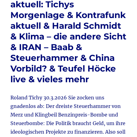
aktuell: Tichys
o
Klima
Morgenlage & Kontrafunk
&
k
Merz
aktuell & Harald Schmidt
–
Steinmei
& Klima – die andere Sicht
–
& IRAN – Baab &
Neuwah
&
Steuerhammer & China
Erster
Mai
Vorbild? & Teufel Höcke
–
live & vieles mehr
Klaus
Ernst
–
Tichys
Roland Tichy 30.3.2026 Sie zocken uns
Einblick
gnadenlos ab: Der dreiste Steuerhammer von
&
Merz und Klingbeil Benzinpreis-Bombe und
Björn
Höcke
Steuerbombe: Die Politik braucht Geld, um ihre
–
ideologischen Projekte zu finanzieren. Also soll
Intervie