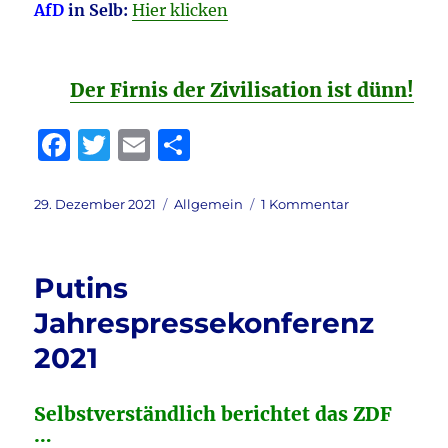
AfD
in Selb:
Hier klicken
Der Firnis der Zivilisation ist dünn!
F
T
E
T
a
w
m
ei
c
it
ai
le
Veröffentlicht
Kategorien
zu
29. Dezember 2021
Allgemein
1 Kommentar
am
Guten
e
te
l
n
Morgen,
b
r
liebe
Putins
Leser!
o
Jahrespressekonferenz
o
2021
k
Selbstverständlich berichtet das ZDF
…