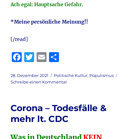
Ach egal: Hauptsache Gefahr.
*Meine persönliche Meinung!!
[/read]
F
T
E
T
a
w
m
ei
c
it
ai
le
Veröffentlicht
Kategorien
28. Dezember 2021
Politische Kultur
,
Populismus
am
zu
Schreibe einen Kommentar
e
te
l
n
Plasberg
b
r
dreht
komplett
o
Corona – Todesfälle &
ab
o
–
mehr lt. CDC
Ein
k
Büttel
der
Was in Deutschland
KEIN