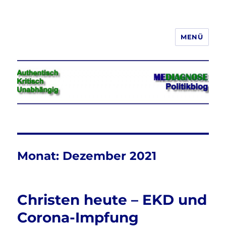
MENÜ
Jeder hat das Recht, seine
Meinung in Wort, Schrift und Bild
frei zu äußern und zu verbreiten
Monat:
Dezember 2021
Christen heute – EKD und
Corona-Impfung