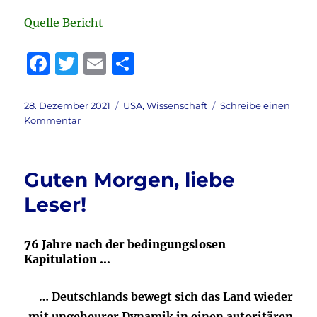
Quelle Bericht
F
T
E
T
a
w
m
ei
c
it
ai
le
Veröffentlicht
Kategorien
28. Dezember 2021
USA
,
Wissenschaft
Schreibe einen
am
zu
Kommentar
e
te
l
n
Corona
b
r
–
Todesfälle
o
Guten Morgen, liebe
&
o
mehr
Leser!
lt.
k
CDC
76 Jahre nach der bedingungslosen
Kapitulation …
… Deutschlands bewegt sich das Land wieder
mit ungeheurer Dynamik in einen autoritären