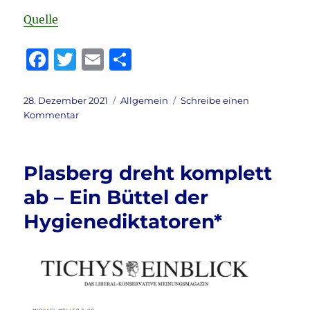
Quelle
F
T
E
T
a
w
m
ei
c
it
ai
le
Veröffentlicht
Kategorien
28. Dezember 2021
Allgemein
Schreibe einen
am
zu
Kommentar
e
te
l
n
Putins
b
r
Jahrespressekonferenz
2021
o
Plasberg dreht komplett
o
ab – Ein Büttel der
k
Hygienediktatoren*