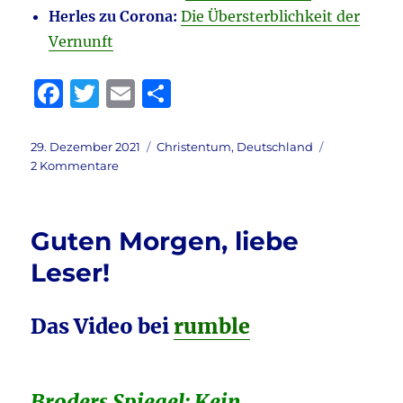
Herles zu Corona:
Die Übersterblichkeit der
Vernunft
F
T
E
T
a
w
m
ei
c
it
ai
le
Veröffentlicht
Kategorien
29. Dezember 2021
Christentum
,
Deutschland
am
zu
2 Kommentare
e
te
l
n
Christen
b
r
heute
–
o
Guten Morgen, liebe
EKD
o
und
Leser!
Corona-
k
Impfung
Das Video bei
rumble
Broders Spiegel: Kein