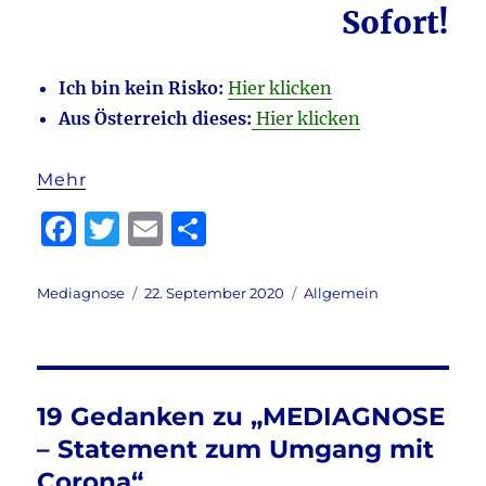
Sofort!
Ich bin kein Risko:
Hier klicken
Aus Österreich dieses:
Hier klicken
Mehr
F
T
E
T
a
w
m
ei
c
it
ai
le
Autor
Veröffentlicht
Kategorien
Mediagnose
22. September 2020
Allgemein
am
e
te
l
n
b
r
o
19 Gedanken zu „MEDIAGNOSE
o
– Statement zum Umgang mit
k
Corona“