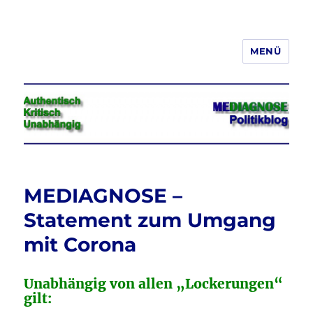
MENÜ
Jeder hat das Recht, seine
Meinung in Wort, Schrift und Bild
frei zu äußern und zu verbreiten
MEDIAGNOSE –
Statement zum Umgang
mit Corona
Unabhängig von allen „Lockerungen“
gilt: