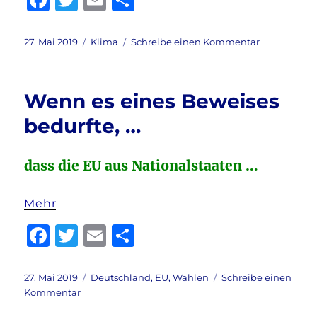
a
w
m
ei
c
it
ai
le
Veröffentlicht
Kategorien
zu
27. Mai 2019
Klima
Schreibe einen Kommentar
am
Ifo-
e
te
l
n
Institut:
b
r
Klimawande
Wenn es eines Beweises
und
o
mehr
bedurfte, …
o
k
dass die EU aus Nationalstaaten …
Mehr
F
T
E
T
a
w
m
ei
c
it
ai
le
Veröffentlicht
Kategorien
27. Mai 2019
Deutschland
,
EU
,
Wahlen
Schreibe einen
am
zu
Kommentar
e
te
l
n
Wenn