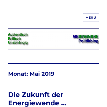
MENÜ
Jeder hat das Recht, seine
Meinung in Wort, Schrift und Bild
frei zu äußern und zu verbreiten
Monat:
Mai 2019
Die Zukunft der
Energiewende …