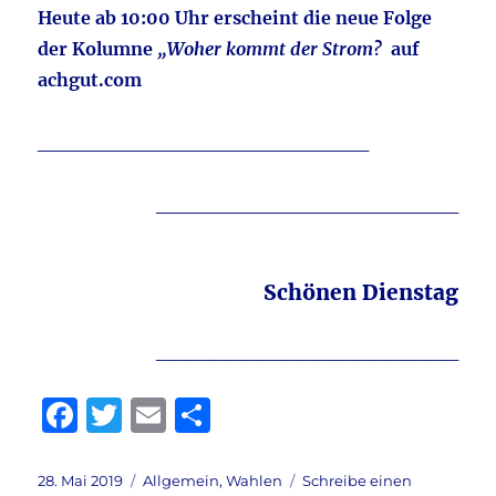
Heute ab 10:00 Uhr erscheint die neue Folge
der Kolumne
„Woher kommt der Strom?
auf
achgut.com
_______________________
_____________________
Schönen Dienstag
_____________________
F
T
E
T
a
w
m
ei
c
it
ai
le
Veröffentlicht
Kategorien
28. Mai 2019
Allgemein
,
Wahlen
Schreibe einen