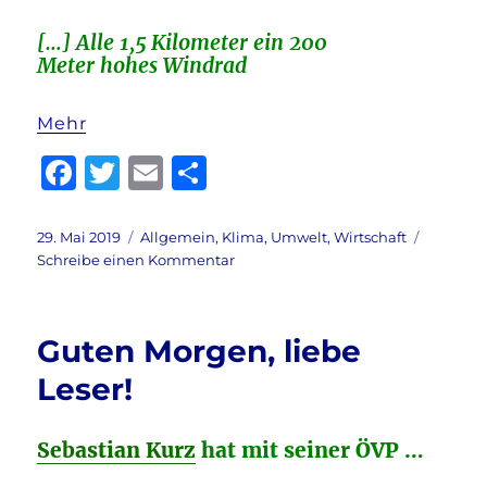
[…] Alle 1,5 Kilometer ein 200
Meter hohes Windrad
Mehr
F
T
E
T
a
w
m
ei
c
it
ai
le
Veröffentlicht
Kategorien
29. Mai 2019
Allgemein
,
Klima
,
Umwelt
,
Wirtschaft
am
zu
Schreibe einen Kommentar
e
te
l
n
Die
b
r
Zukunft
der
o
Guten Morgen, liebe
Energiewende
o
…
Leser!
k
Sebastian Kurz
hat mit seiner ÖVP …