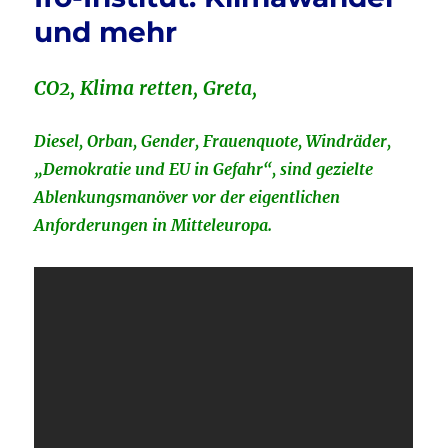
o
Schnauze
und mehr
voll
k
CO2, Klima retten, Greta,
Diesel, Orban, Gender, Frauenquote, Windräder,
„Demokratie und EU in Gefahr“, sind gezielte
Ablenkungsmanöver vor der eigentlichen
Anforderungen in Mitteleuropa.