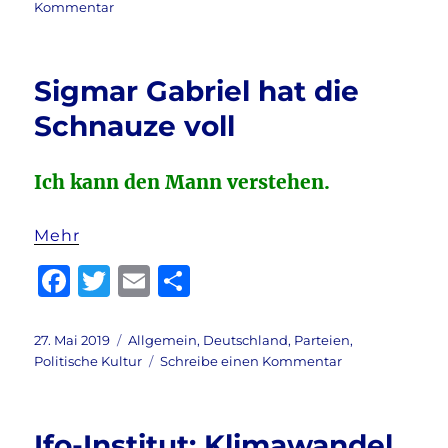
am
zu
Kommentar
e
te
l
n
Guten
b
r
Morgen,
liebe
o
Sigmar Gabriel hat die
Leser!
o
Schnauze voll
k
Ich kann den Mann verstehen.
Mehr
F
T
E
T
a
w
m
ei
c
it
ai
le
Veröffentlicht
Kategorien
27. Mai 2019
Allgemein
,
Deutschland
,
Parteien
,
am
zu
Politische Kultur
Schreibe einen Kommentar
e
te
l
n
Sigmar
b
r
Gabriel
hat
o
Ifo-Institut: Klimawandel
die