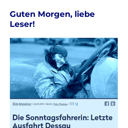
b
r
es
eines
o
Guten Morgen, liebe
Beweises
o
bedurfte,
Leser!
…
k