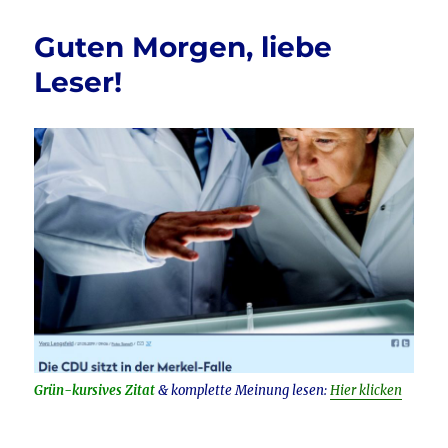
b
r
herrscht
im
o
Guten Morgen, liebe
Osten!
o
Leser!
k
Grün-kursives Zitat
& komplette Meinung lesen:
Hier klicken