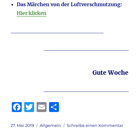
Das Märchen von der Luftverschmutzung:
Hier klicken
_______________________
_____________________
Gute Woche
_____________________
F
T
E
T
a
w
m
ei
c
it
ai
le
Veröffentlicht
Kategorien
zu
27. Mai 2019
Allgemein
Schreibe einen Kommentar
am
Guten
e
te
l
n
Morgen