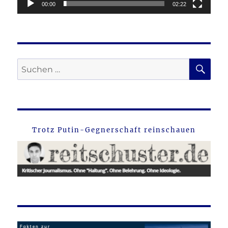
00:00
02:22
SU
Suche
nach:
Trotz Putin-Gegnerschaft reinschauen