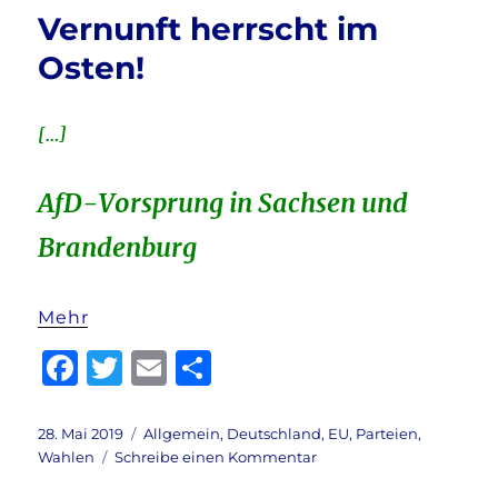
AfD
o
Vernunft herrscht im
nach
o
EU-
Osten!
Wahl
k
[…]
AfD-Vorsprung in Sachsen und
Brandenburg
Mehr
F
T
E
T
a
w
m
ei
c
it
ai
le
Veröffentlicht
Kategorien
28. Mai 2019
Allgemein
,
Deutschland
,
EU
,
Parteien
,
am
zu
Wahlen
Schreibe einen Kommentar
e
te
l
n
Vernunft