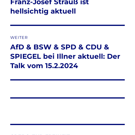
Franz-Josef Strauß ist
Vorheriger
Beitrag:
hellsichtig aktuell
WEITER
AfD & BSW & SPD & CDU &
Nächster
Beitrag:
SPIEGEL bei Illner aktuell: Der
Talk vom 15.2.2024