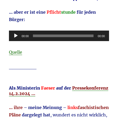
… aber er ist eine
Pflicht
stunde
für jeden
Bürger:
Audio-
00:00
00:00
Player
Quelle
________
Als Ministerin
Faeser
auf der
Pressekonferenz
14.2.2024 …
… ihre
– meine Meinung –
l
inks
faschistischen
Pläne
dargelegt hat
, wundert es nicht wirklich,