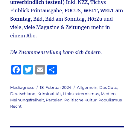
unverbindlich testen!)
Inkl. NZZ, Tichys
Einblick Printausgabe, FOCUS,
WELT, WELT am
Sonntag
, Bild, Bild am Sonntag, HörZu und
viele, viele Magazine & Zeitungen mehr in
einem Abo.
Die Zusammenstellung kann sich ändern.
F
T
E
T
a
w
m
ei
c
it
ai
le
Autor
Veröffentlicht
Kategorien
Mediagnose
18. Februar 2024
Allgemein
,
Das Gute
,
am
Deutschland
,
Kriminalität
,
Linksextremismus
,
Medien
,
e
te
l
n
Meinungsfreiheit
,
Parteien
,
Politische Kultur
,
Populismus
,
b
r
Recht
o
o