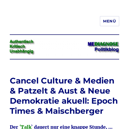
MENÜ
Jeder hat das Recht, seine
Meinung in Wort, Schrift und Bild
frei zu äußern und zu verbreiten
Cancel Culture & Medien
& Patzelt & Aust & Neue
Demokratie akuell: Epoch
Times & Maischberger
Der
´Talk
` dauert nur eine knappe Stunde, …