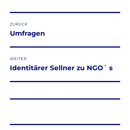
Beitragsnavigation
ZURÜCK
Umfragen
Vorheriger
Beitrag:
WEITER
Identitärer Sellner zu NGO´ s
Nächster
Beitrag: