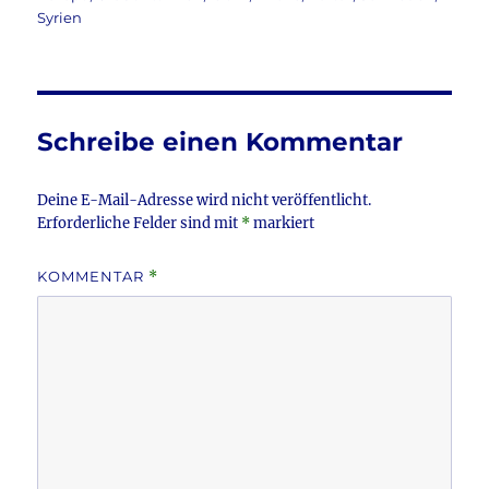
e
te
l
n
Syrien
b
r
o
o
Schreibe einen Kommentar
k
Deine E-Mail-Adresse wird nicht veröffentlicht.
Erforderliche Felder sind mit
*
markiert
KOMMENTAR
*