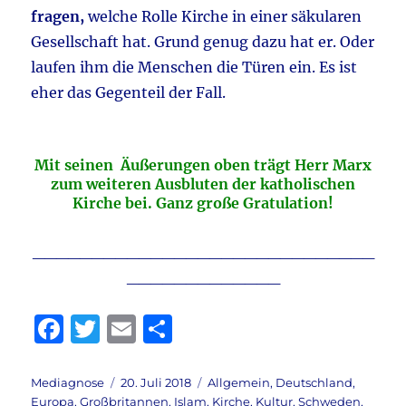
fragen,
welche Rolle Kirche in einer säkularen
Gesellschaft hat. Grund genug dazu hat er. Oder
laufen ihm die Menschen die Türen ein. Es ist
eher das Gegenteil der Fall.
Mit seinen Äußerungen oben trägt Herr Marx
zum weiteren Ausbluten der katholischen
Kirche bei. Ganz große Gratulation!
_____________________________
_____________
F
T
E
T
a
w
m
ei
c
it
ai
le
Autor
Veröffentlicht
Kategorien
Mediagnose
20. Juli 2018
Allgemein
,
Deutschland
,
am
Europa
,
Großbritannen
,
Islam
,
Kirche
,
Kultur
,
Schweden
,