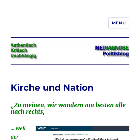
MENÜ
Jeder hat das Recht, seine
Meinung in Wort, Schrift und Bild
frei zu äußern und zu verbreiten
Kirche und Nation
„Zu meinen, wir wandern am besten alle
nach rechts,
… weil
der