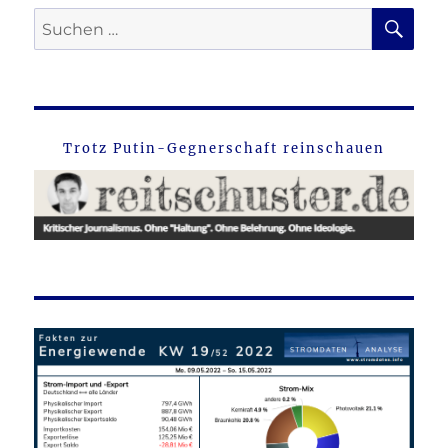
SU
Suche
nach:
Trotz Putin-Gegnerschaft reinschauen