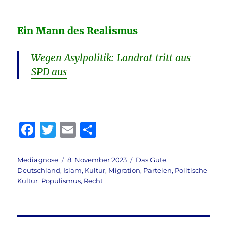
Ein Mann des Realismus
Wegen Asylpolitik: Landrat tritt aus
SPD aus
F
T
E
T
a
w
m
ei
c
it
ai
le
Autor
Veröffentlicht
Kategorien
Mediagnose
8. November 2023
Das Gute
,
am
Deutschland
,
Islam
,
Kultur
,
Migration
,
Parteien
,
Politische
e
te
l
n
Kultur
,
Populismus
,
Recht
b
r
o