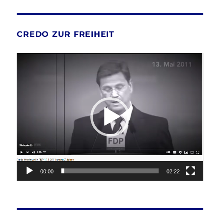
CREDO ZUR FREIHEIT
Video-
Player
00:00
02:22