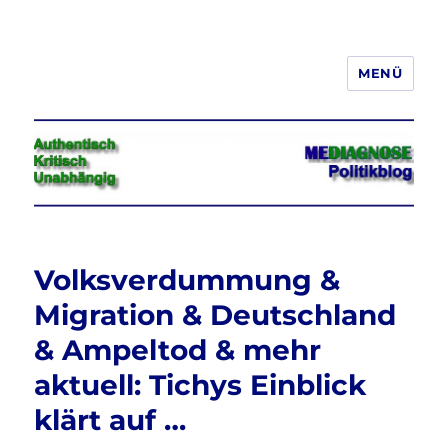
MENÜ
Jeder hat das Recht, seine
Meinung in Wort, Schrift und Bild
frei zu äußern und zu verbreiten
Volksverdummung &
Migration & Deutschland
& Ampeltod & mehr
aktuell: Tichys Einblick
klärt auf …