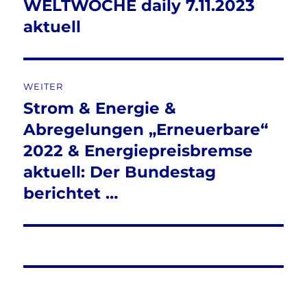
WELTWOCHE daily 7.11.2023
Vorheriger
Beitrag:
aktuell
WEITER
Strom & Energie &
Nächster
Beitrag:
Abregelungen „Erneuerbare“
2022 & Energiepreisbremse
aktuell: Der Bundestag
berichtet …