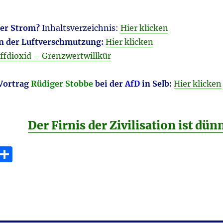
er Strom?
Inhaltsverzeichnis:
Hier klicken
n der Luftverschmutzung:
Hier klicken
offdioxid – Grenzwertwillkür
Vortrag
Rüdiger Stobbe
bei der
AfD
in Selb:
Hier klicken
Der Firnis der Zivilisation ist dün
E
T
m
ei
i
le
n