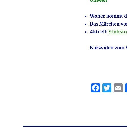
Woher kommt d
Das Märchen vo
Aktuell:
Stickst
Kurzvideo zum 
F
T
a
w
c
it
a
e
te
l
b
r