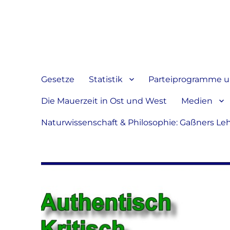
Jeder hat das Recht, sein
verbreiten
Gesetze
Statistik
Parteiprogramme u.
Die Mauerzeit in Ost und West
Medien
Naturwissenschaft & Philosophie: Gaßners Le