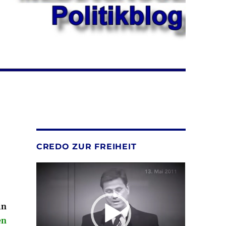
CREDO ZUR FREIHEIT
Video-
Player
in
en