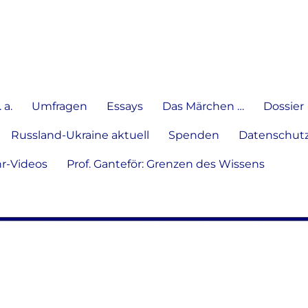
e Meinung in Wort, Schrift und
 a.
Umfragen
Essays
Das Märchen …
Dossier
Russland-Ukraine aktuell
Spenden
Datenschutz
hr-Videos
Prof. Ganteför: Grenzen des Wissens