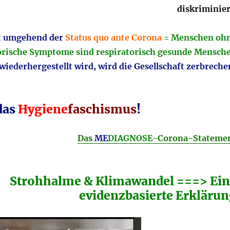
diskriminier
t umgehend der
Status quo ante Corona
= Menschen oh
orische Symptome sind respiratorisch gesunde Mensch
wiederhergestellt wird, wird die Gesellschaft zerbreche
das
Hygiene
faschismus
!
Das
ME
DIAGNOSE
-Corona-Stateme
Strohhalme & Klimawandel ===> Ein
evidenzbasierte Erkläru