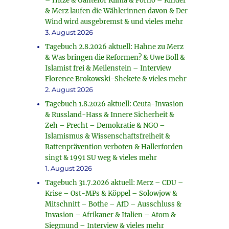
– Hitze & Ganteför Klima & Porno – Kinder
& Merz laufen die Wählerinnen davon & Der
Wind wird ausgebremst & und vieles mehr
3. August 2026
Tagebuch 2.8.2026 aktuell: Hahne zu Merz
& Was bringen die Reformen? & Uwe Boll &
Islamist frei & Meilenstein – Interview
Florence Brokowski-Shekete & vieles mehr
2. August 2026
Tagebuch 1.8.2026 aktuell: Ceuta-Invasion
& Russland-Hass & Innere Sicherheit &
Zeh – Precht – Demokratie & NGO –
Islamismus & Wissenschaftsfreiheit &
Rattenprävention verboten & Hallerforden
singt & 1991 SU weg & vieles mehr
1. August 2026
Tagebuch 31.7.2026 aktuell: Merz – CDU –
Krise – Ost-MPs & Köppel – Solowjow &
Mitschnitt – Bothe – AfD – Ausschluss &
Invasion – Afrikaner & Italien – Atom &
Siegmund – Interview & vieles mehr