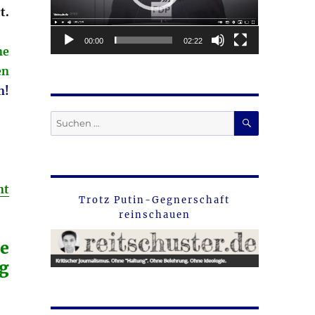
t.
00:00
02:22
ne
en
n!
SUCHEN
Suche
nach:
nt
Trotz Putin-Gegnerschaft
reinschauen
e
ng