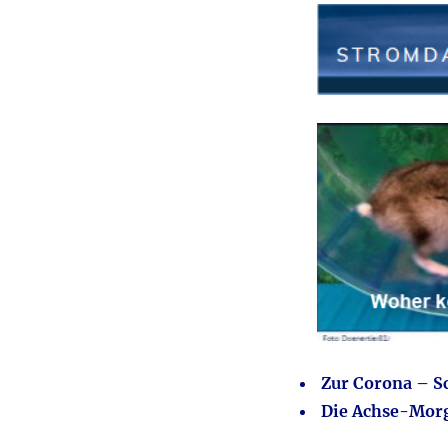
Zur Corona – Sc
D
ie Achse-Mor