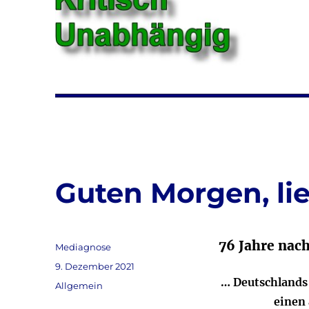
Guten Morgen, lie
76 Jahre nac
Autor
Mediagnose
Veröffentlicht
9. Dezember 2021
am
… Deutschlands
Kategorien
Allgemein
einen 