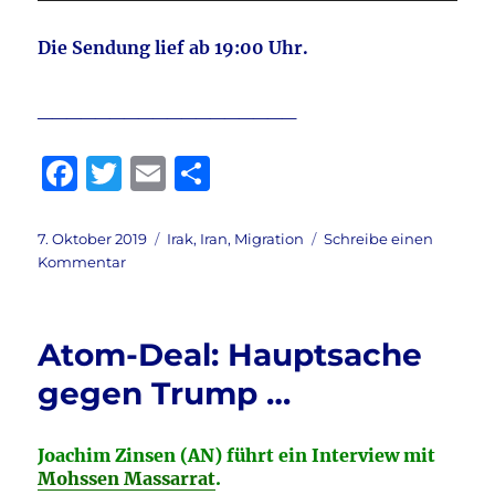
Die Sendung lief ab 19:00 Uhr.
__________________
F
T
E
T
a
w
m
ei
c
it
ai
le
Veröffentlicht
Kategorien
7. Oktober 2019
Irak
,
Iran
,
Migration
Schreibe einen
am
zu
Kommentar
e
te
l
n
Heute
b
r
im
Irak
o
Atom-Deal: Hauptsache
–
o
Morgen
gegen Trump …
in
k
Deutschland
Joachim Zinsen (AN) führt ein Interview mit
Mohssen Massarrat
.