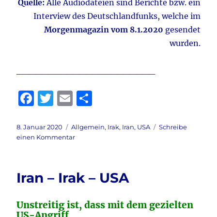
Quelle:
Alle Audiodateien sind Berichte bzw. ein
Interview des Deutschlandfunks, welche im
Morgenmagazin vom 8.1.2020
gesendet
wurden.
______________________
F
T
E
T
a
w
m
ei
c
it
ai
le
Veröffentlicht
Kategorien
8. Januar 2020
Allgemein
,
Irak
,
Iran
,
USA
Schreibe
am
zu
einen Kommentar
e
te
l
n
Aktuell:
b
r
Der
Konflikt
o
Iran – Irak – USA
Iran
o
–
USA
k
Unstreitig ist, dass mit dem gezielten
eskaliert
US-Angriff …