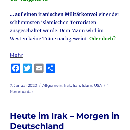
nicht!
… auf einen iranischen Militärkonvoi
einer der
schlimmsten islamischen Terroristen
ausgeschaltet wurde. Dem Mann wird im
Westen keine Träne nachgeweint.
Oder doch?
Mehr
F
T
E
T
a
w
m
ei
c
it
ai
le
Veröffentlicht
Kategorien
7. Januar 2020
Allgemein
,
Irak
,
Iran
,
Islam
,
USA
1
am
zu
Kommentar
e
te
l
n
Iran
b
r
–
Irak
o
Heute im Irak – Morgen in
–
o
USA
Deutschland