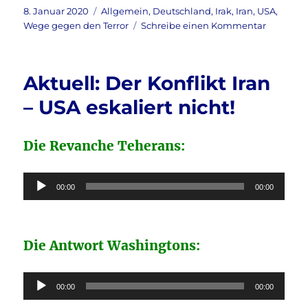
c
it
ai
le
Veröffentlicht
Kategorien
8. Januar 2020
Allgemein
,
Deutschland
,
Irak
,
Iran
,
USA
,
am
zu
Wege gegen den Terror
Schreibe einen Kommentar
e
te
l
n
Irak
b
r
–
Bundesw
o
Aktuell: Der Konflikt Iran
o
– USA eskaliert nicht!
k
Die Revanche Teherans:
Audio-
00:00
00:00
Player
Die Antwort Washingtons:
Audio-
00:00
00:00
Player