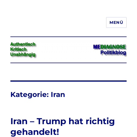
MENÜ
Jeder hat das Recht, seine
Meinung in Wort, Schrift und Bild
frei zu äußern und zu verbreiten
Kategorie:
Iran
Iran – Trump hat richtig
gehandelt!