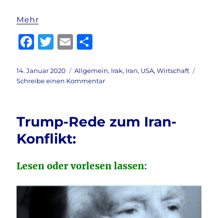
Mehr
F
T
E
T
a
w
m
ei
c
it
ai
le
Veröffentlicht
Kategorien
14. Januar 2020
Allgemein
,
Irak
,
Iran
,
USA
,
Wirtschaft
am
zu
Schreibe einen Kommentar
e
te
l
n
USA
b
r
–
Iran:
o
Trump-Rede zum Iran-
Ist
o
eine
Konflikt:
solche
k
Aussage
hilfreich?
Lesen oder vorlesen lassen: