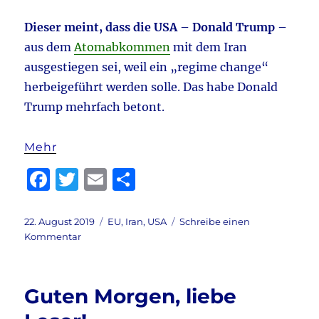
Dieser meint, dass die USA – Donald Trump –
aus dem
Atomabkommen
mit dem Iran
ausgestiegen sei, weil ein „regime change“
herbeigeführt werden solle. Das habe Donald
Trump mehrfach betont.
Mehr
F
T
E
T
a
w
m
ei
c
it
ai
le
Veröffentlicht
Kategorien
22. August 2019
EU
,
Iran
,
USA
Schreibe einen
am
zu
Kommentar
e
te
l
n
Atom-
b
r
Deal:
Hauptsache
o
Guten Morgen, liebe
gegen
o
Trump