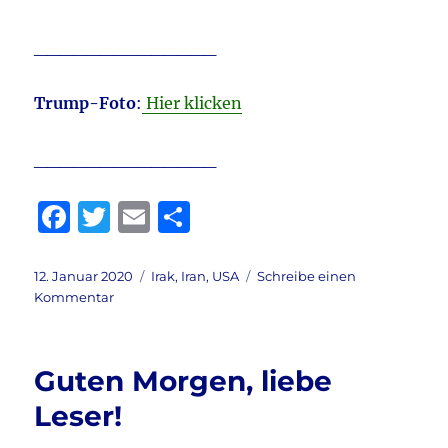
______________
Trump-Foto
:
Hier klicken
______________
F
T
E
T
a
w
m
ei
c
it
ai
le
Veröffentlicht
Kategorien
12. Januar 2020
Irak
,
Iran
,
USA
Schreibe einen
am
zu
Kommentar
e
te
l
n
Trump-
b
r
Rede
zum
o
Guten Morgen, liebe
Iran-
o
Konflikt:
Leser!
k