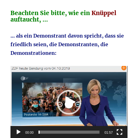
k
Beachten Sie bitte, wie ein
Knüppel
auftaucht, …
… als ein Demonstrant davon spricht, dass sie
friedlich seien, die Demonstranten, die
Demonstrationen:
Video-
Player
00:00
01:57