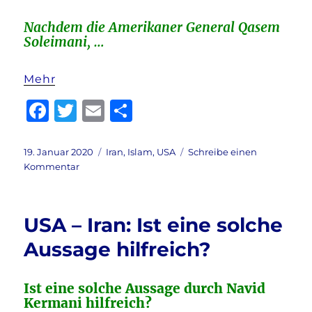
Nachdem die Amerikaner General Qasem
Soleimani, …
Mehr
F
T
E
T
a
w
m
ei
c
it
ai
le
Veröffentlicht
Kategorien
19. Januar 2020
Iran
,
Islam
,
USA
Schreibe einen
am
zu
Kommentar
e
te
l
n
Iran
b
r
–
Trump
o
USA – Iran: Ist eine solche
hat
o
richtig
Aussage hilfreich?
gehandelt!
k
Ist eine solche Aussage durch Navid
Kermani hilfreich?