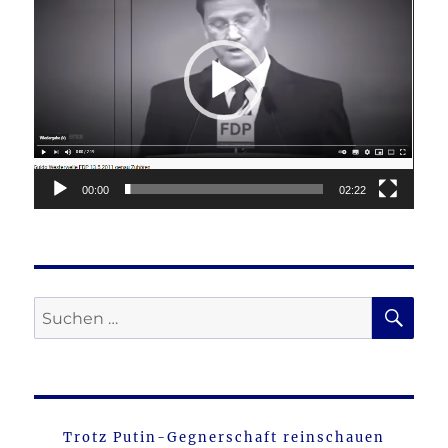
00:00
02:22
SU
Suche
nach:
Trotz Putin-Gegnerschaft reinschauen