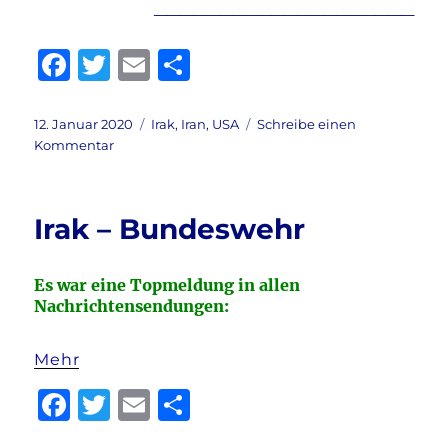
____________________
F
T
E
T
a
w
m
ei
c
it
ai
le
Veröffentlicht
Kategorien
12. Januar 2020
Irak
,
Iran
,
USA
Schreibe einen
am
zu
Kommentar
e
te
l
n
Guten
b
r
Morgen,
liebe
o
Irak – Bundeswehr
Leser!
o
k
Es war eine Topmeldung in allen
Nachrichtensendungen:
Mehr
F
T
E
T
a
w
m
ei