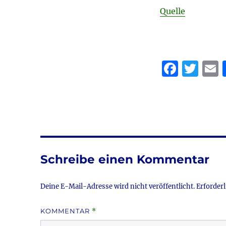
Quelle
F
T
a
w
c
it
a
e
te
l
b
r
o
Schreibe einen Kommentar
o
k
Deine E-Mail-Adresse wird nicht veröffentlicht.
Erforderl
KOMMENTAR
*