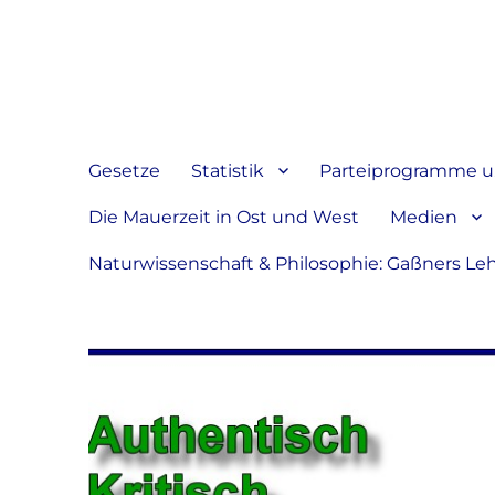
Jeder hat das Recht, sein
verbreiten
Gesetze
Statistik
Parteiprogramme u.
Die Mauerzeit in Ost und West
Medien
Naturwissenschaft & Philosophie: Gaßners Le