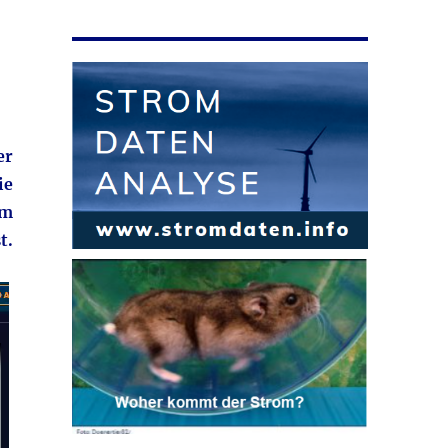
er
ie
im
t.