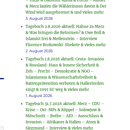
– Hitze & Ganteför Klima & Porno – Kinder
& Merz laufen die Wählerinnen davon & Der
Wind wird ausgebremst & und vieles mehr
3. August 2026
Tagebuch 2.8.2026 aktuell: Hahne zu Merz
& Was bringen die Reformen? & Uwe Boll &
Islamist frei & Meilenstein – Interview
Florence Brokowski-Shekete & vieles mehr
2. August 2026
Tagebuch 1.8.2026 aktuell: Ceuta-Invasion
& Russland-Hass & Innere Sicherheit &
Zeh – Precht – Demokratie & NGO –
Islamismus & Wissenschaftsfreiheit &
Rattenprävention verboten & Hallerforden
singt & 1991 SU weg & vieles mehr
1. August 2026
Tagebuch 31.7.2026 aktuell: Merz – CDU –
Krise – Ost-MPs & Köppel – Solowjow &
Mitschnitt – Bothe – AfD – Ausschluss &
Invasion – Afrikaner & Italien – Atom &
Siegmund – Interview & vieles mehr