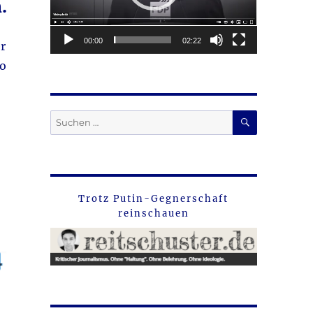
.
00:00
02:22
er
So
SUCHEN
Suche
nach:
Trotz Putin-Gegnerschaft
reinschauen