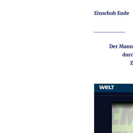
Einschub Ende
________
Der Mann 
durc
Z
Video-
Player