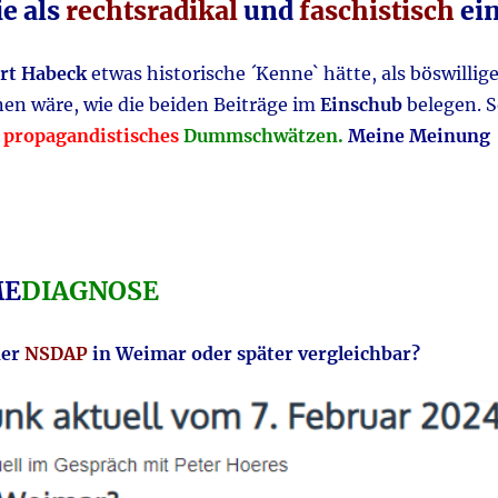
ie als
rechtsradikal
und
faschistisch
ein
rt Habeck
etwas historische ´Kenne` hätte, als böswillig
en wäre, wie die beiden Beiträge im
Einschub
belegen. 
h
propagandistisches
Dummschwätzen.
Meine Meinung
E
DIAGNOSE
der
NSDAP
in Weimar oder später vergleichbar?