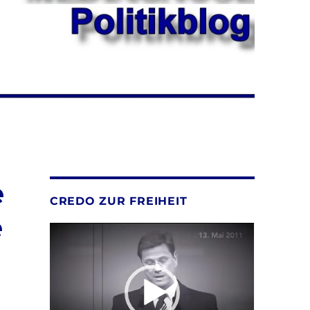
e
CREDO ZUR FREIHEIT
e
Video-
Player