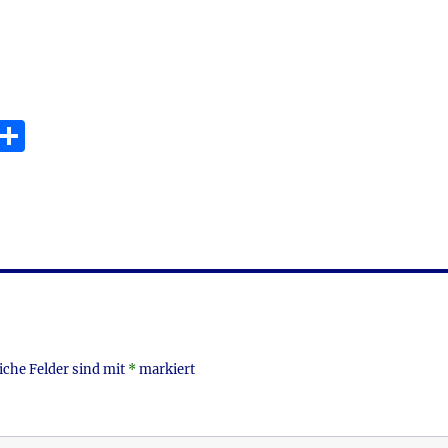
E
T
m
ei
i
le
n
iche Felder sind mit
*
markiert