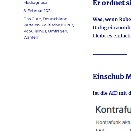
Er ordnet s
Autor
Mediagnose
Veröffentlicht
8. Februar 2024
am
Kategorien
Das Gute
,
Deutschland
,
Was, wenn Robe
Parteien
,
Politische Kultur
,
Unfug einzuordn
Populismus
,
Umfragen
,
bleibt es einfac
Wahlen
_________
Einschub
M
Ist die
AfD
mit 