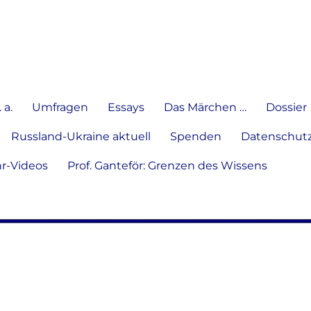
e Meinung in Wort, Schrift und
 a.
Umfragen
Essays
Das Märchen …
Dossier
Russland-Ukraine aktuell
Spenden
Datenschutz
hr-Videos
Prof. Ganteför: Grenzen des Wissens