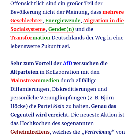
Offensichtlich sind ein großer Teil der
Bevölkerung nicht der Meinung, dass
mehrere
Geschlechter
,
Energiewende
,
Migration in die
Sozialsysteme
,
Gender(n)
und die
Transfor
mation
Deutschlands der Weg in eine
lebenswerte Zukunft sei.
Sehr zum Vorteil der
AfD
versuchen die
Altparteien
in Kollaboration mit den
Mainstream
medien
durch allfällige
Diffamierungen, Diskreditierungen und
persönliche Verunglimpfungen (z. B. Björn
Höcke) die Partei
klein
zu halten.
Genau das
Gegenteil wird erreicht.
Die neueste Aktion ist
das Hochkochen des sogenannten
Geheimtreffens
, welches die „
Vertreibung
“ von