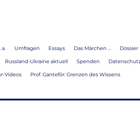
e Meinung in Wort, Schrift und
 a.
Umfragen
Essays
Das Märchen …
Dossier
Russland-Ukraine aktuell
Spenden
Datenschutz
hr-Videos
Prof. Ganteför: Grenzen des Wissens