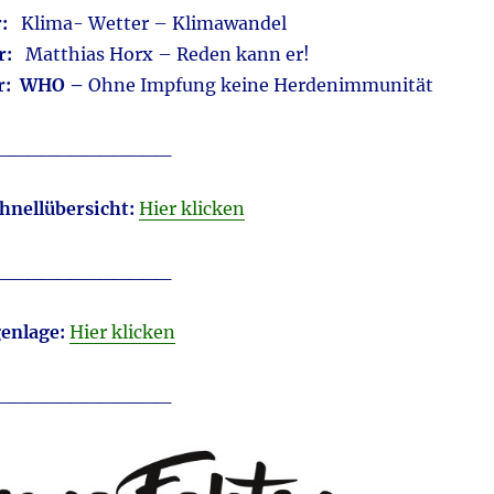
hr:
Klima- Wetter – Klimawandel
hr:
Matthias Horx – Reden kann er!
hr: WHO –
Ohne Impfung keine Herdenimmunität
____________
hnellübersicht:
Hier klicken
____________
enlage:
Hier klicken
____________