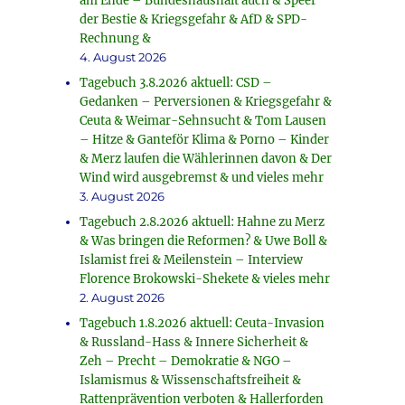
am Ende – Bundeshaushalt auch & Speer
der Bestie & Kriegsgefahr & AfD & SPD-
Rechnung &
4. August 2026
Tagebuch 3.8.2026 aktuell: CSD –
Gedanken – Perversionen & Kriegsgefahr &
Ceuta & Weimar-Sehnsucht & Tom Lausen
– Hitze & Ganteför Klima & Porno – Kinder
& Merz laufen die Wählerinnen davon & Der
Wind wird ausgebremst & und vieles mehr
3. August 2026
Tagebuch 2.8.2026 aktuell: Hahne zu Merz
& Was bringen die Reformen? & Uwe Boll &
Islamist frei & Meilenstein – Interview
Florence Brokowski-Shekete & vieles mehr
2. August 2026
Tagebuch 1.8.2026 aktuell: Ceuta-Invasion
& Russland-Hass & Innere Sicherheit &
Zeh – Precht – Demokratie & NGO –
Islamismus & Wissenschaftsfreiheit &
Rattenprävention verboten & Hallerforden