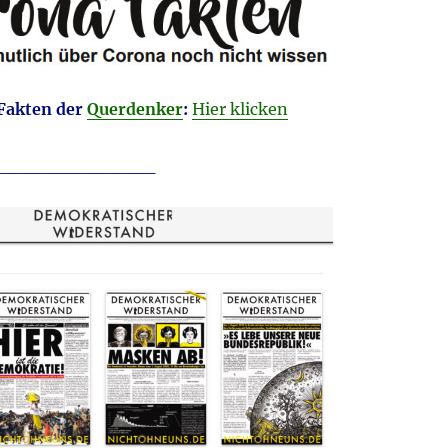
Fakten der
Querdenker
:
Hier klicken
____________