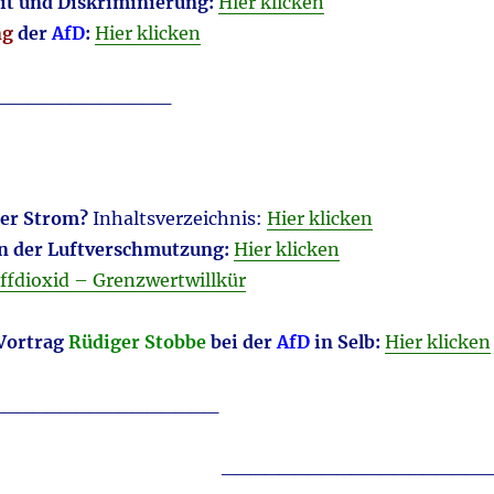
it und Diskriminierung:
Hier klicken
ng
der
AfD
:
Hier klicken
____________
er Strom?
Inhaltsverzeichnis:
Hier klicken
n der Luftverschmutzung:
Hier klicken
offdioxid – Grenzwertwillkür
Vortrag
Rüdiger Stobbe
bei der
AfD
in Selb:
Hier klicken
________________
___________________