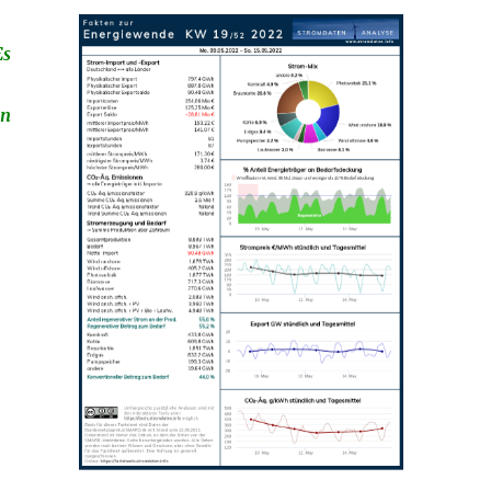
Es
in