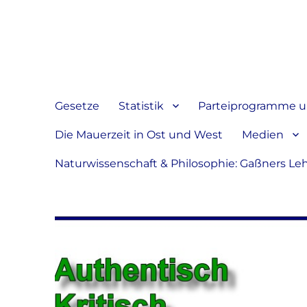
Jeder hat das Recht, sein
verbreiten
Gesetze
Statistik
Parteiprogramme u.
Die Mauerzeit in Ost und West
Medien
Naturwissenschaft & Philosophie: Gaßners Le