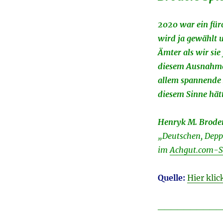
2020 war ein fürc
wird ja gewählt 
Ämter als wir sie
diesem Ausnahme
allem spannende 
diesem Sinne hätt
Henryk M. Brode
„Deutschen, Depp
im
Achgut.com-
Quelle:
Hier klic
__________