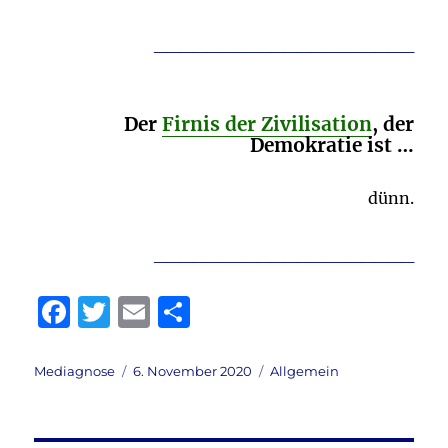
____________________
Der
Firnis der Zivilisation
, der
Demokratie ist …
dünn.
____________________
F
T
E
T
a
w
m
ei
c
it
ai
le
Autor
Veröffentlicht
Kategorien
Mediagnose
6. November 2020
Allgemein
am
e
te
l
n
b
r