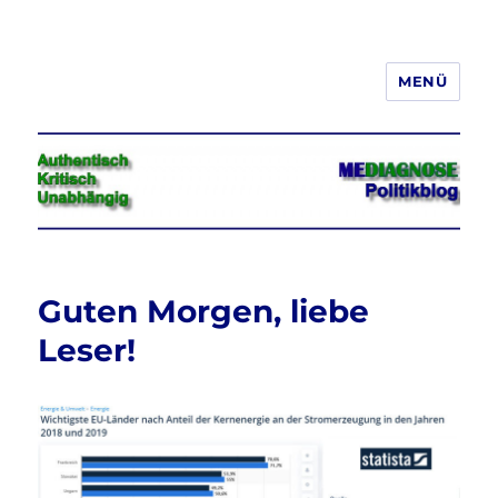
MENÜ
Jeder hat das Recht, seine
Meinung in Wort, Schrift und Bild
frei zu äußern und zu verbreiten
Guten Morgen, liebe
Leser!