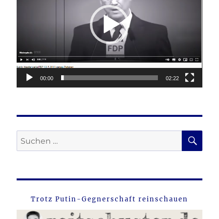
00:00
02:22
SU
Suche
nach:
Trotz Putin-Gegnerschaft reinschauen