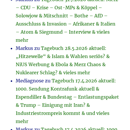
– CDU – Krise – Ost-MPs & Köppel –
Solowjow & Mitschnitt – Bothe – AfD –
Ausschluss & Invasion – Afrikaner & Italien
– Atom & Siegmund – Interview & vieles
mehr
Markus
zu
Tagebuch 28.5.2026 aktuell:
„Hitzewelle“ & Islam & Wahlen seriös? &
NiUS Werbung & Ebola & Merz Chaos &
Nuklearer Schlag? & vieles mehr
Mediagnose
zu
Tagebuch 17.4.2026 aktuell:
1000. Sendung Kontrafunk aktuell &
Espendiller & Bundestag – Entlastungspaket
& Trump – Einigung mit Iran? &
Industriestrompreis kommt & und vieles
mehr
Markus
zu
Tagebuch 17.4.2026 aktuell: 1000.