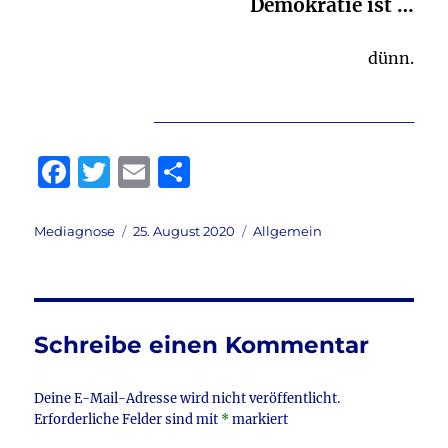
Demokratie ist …
dünn.
____________________
F
T
E
T
a
w
m
ei
c
it
ai
le
Autor
Veröffentlicht
Kategorien
Mediagnose
25. August 2020
Allgemein
am
e
te
l
n
b
r
o
Schreibe einen Kommentar
o
k
Deine E-Mail-Adresse wird nicht veröffentlicht.
Erforderliche Felder sind mit
*
markiert