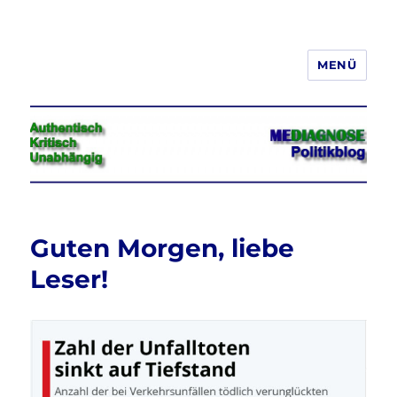
MENÜ
Jeder hat das Recht, seine
Meinung in Wort, Schrift und Bild
frei zu äußern und zu verbreiten
Guten Morgen, liebe
Leser!