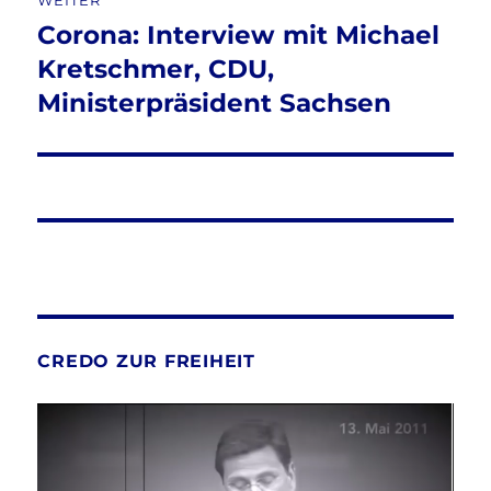
WEITER
Corona: Interview mit Michael
Nächster
Beitrag:
Kretschmer, CDU,
Ministerpräsident Sachsen
CREDO ZUR FREIHEIT
Video-
Player