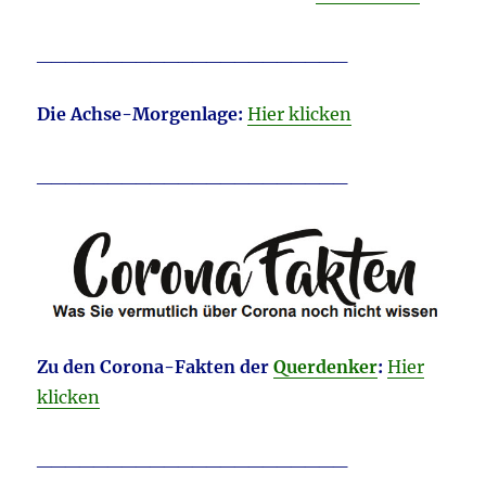
______________________
D
ie Achse-Morgenlage:
Hier klicken
______________________
Zu den Corona-Fakten der
Querdenker
:
Hier
klicken
______________________