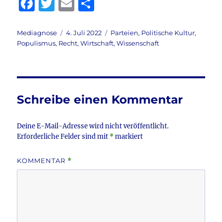
F
T
E
T
a
w
m
ei
c
it
ai
le
Autor
Veröffentlicht
Kategorien
Mediagnose
4. Juli 2022
Parteien
,
Politische Kultur
,
am
Populismus
,
Recht
,
Wirtschaft
,
Wissenschaft
e
te
l
n
b
r
o
o
Schreibe einen Kommentar
k
Deine E-Mail-Adresse wird nicht veröffentlicht.
Erforderliche Felder sind mit
*
markiert
KOMMENTAR
*