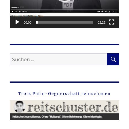
00:00
02:22
SU
Suche
nach:
Trotz Putin-Gegnerschaft reinschauen