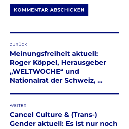
Beitragsnavigation
ZURÜCK
Meinungsfreiheit aktuell:
Vorheriger
Beitrag:
Roger Köppel, Herausgeber
„WELTWOCHE“ und
Nationalrat der Schweiz, …
WEITER
Cancel Culture & (Trans-)
Nächster
Beitrag:
Gender aktuell: Es ist nur noch