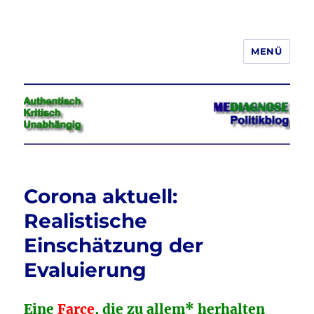
MENÜ
Jeder hat das Recht, seine
Meinung in Wort, Schrift und Bild
frei zu äußern und zu verbreiten
Corona aktuell:
Realistische
Einschätzung der
Evaluierung
Eine
Farce
, die zu allem* herhalten