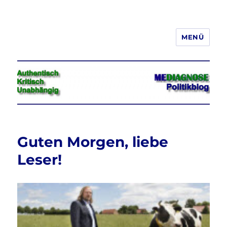
MENÜ
Jeder hat das Recht, seine
Meinung in Wort, Schrift und Bild
frei zu äußern und zu verbreiten
Guten Morgen, liebe
Leser!