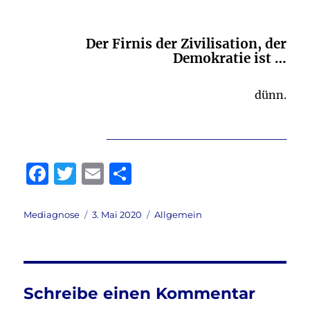
Der Firnis der Zivilisation, der
Demokratie ist …
dünn.
____________________
F
T
E
T
a
w
m
ei
c
it
ai
le
Autor
Veröffentlicht
Kategorien
Mediagnose
3. Mai 2020
Allgemein
am
e
te
l
n
b
r
o
Schreibe einen Kommentar
o