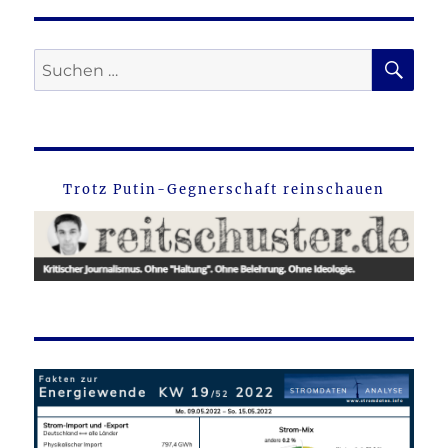
SU
Suche
nach:
Trotz Putin-Gegnerschaft reinschauen