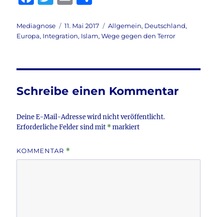
a
w
m
ei
c
it
ai
le
Autor
Veröffentlicht
Kategorien
Mediagnose
11. Mai 2017
Allgemein
,
Deutschland
,
am
Europa
,
Integration
,
Islam
,
Wege gegen den Terror
e
te
l
n
b
r
o
o
Schreibe einen Kommentar
k
Deine E-Mail-Adresse wird nicht veröffentlicht.
Erforderliche Felder sind mit
*
markiert
KOMMENTAR
*