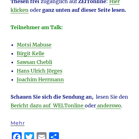
Thesen frei
zugänglich auf
ZEITonline
:
Hier
klicken
oder
ganz unten auf dieser Seite lesen.
Teilnehmer am Talk:
Motsi Mabuse
Birgit Kelle
Sawsan Chebli
Hans Ulrich Jörges
Joachim Herrmann
Schauen Sie sich die Sendung an,
lesen Sie den
Bericht dazu auf WELTonline
oder
anderswo
.
Mehr
F
T
E
T