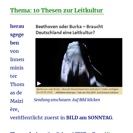
Thema: 10 Thesen zur Leitkultur
herau
sgege
ben
von
Innen
minis
ter
Thom
as de
Sendung anschauen: Auf Bild klicken
Maizi
ère,
veröffentlicht zuerst in
BILD am SONNTAG
.