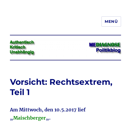
MENÜ
Jeder hat das Recht, seine
Meinung in Wort, Schrift und Bild
frei zu äußern und zu verbreiten
Vorsicht: Rechtsextrem,
Teil 1
Am Mittwoch, den 10.5.2017 lief
„
Maischberger
„.