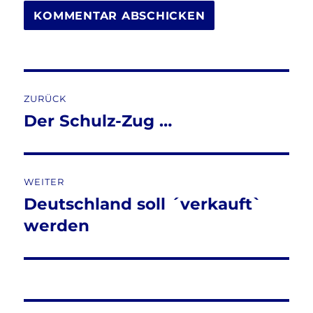
Beitragsnavigation
ZURÜCK
Der Schulz-Zug …
Vorheriger
Beitrag:
WEITER
Deutschland soll ´verkauft`
Nächster
Beitrag:
werden