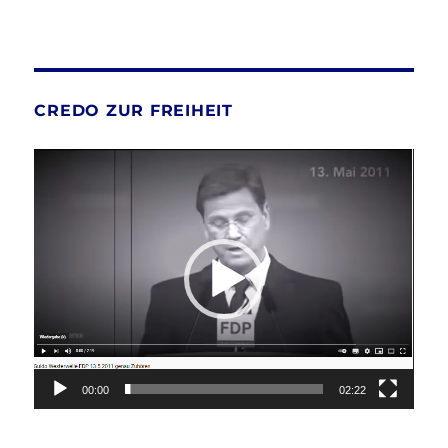
CREDO ZUR FREIHEIT
Video-
Player
00:00
02:22