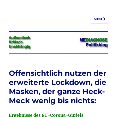
MENÜ
Jeder hat das Recht, seine
Meinung in Wort, Schrift und Bild
frei zu äußern und zu verbreiten
Offensichtlich nutzen der
erweiterte Lockdown, die
Masken, der ganze Heck-
Meck wenig bis nichts:
Ergebnisse des EU-Corona-Gipfels