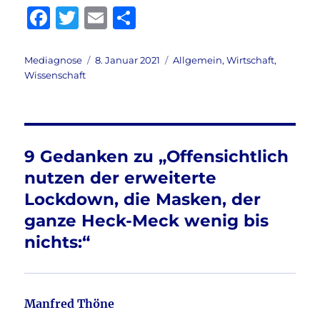
F
T
E
T
a
w
m
ei
c
it
ai
le
Autor
Veröffentlicht
Kategorien
Mediagnose
8. Januar 2021
Allgemein
,
Wirtschaft
,
am
Wissenschaft
e
te
l
n
b
r
o
o
9 Gedanken zu „Offensichtlich
k
nutzen der erweiterte
Lockdown, die Masken, der
ganze Heck-Meck wenig bis
nichts:“
Manfred Thöne
sagt: