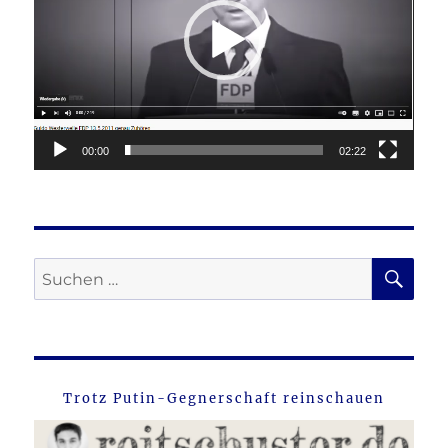
00:00
02:22
SU
Suche
nach:
Trotz Putin-Gegnerschaft reinschauen