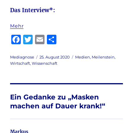
Das Interview*:
Mehr
F
T
E
T
a
w
m
ei
c
it
ai
le
Autor
Veröffentlicht
Kategorien
Mediagnose
25. August 2020
Medien
,
Meilenstein
,
am
Wirtschaft
,
Wissenschaft
e
te
l
n
b
r
o
o
Ein Gedanke zu „Masken
k
machen auf Dauer krank!“
Markus
sagt: