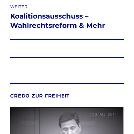
WEITER
Koalitionsausschuss –
Nächster
Beitrag:
Wahlrechtsreform & Mehr
CREDO ZUR FREIHEIT
Video-
Player