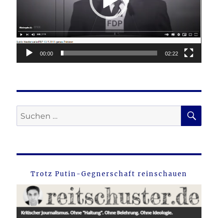
00:00
02:22
SU
Suche
nach:
Trotz Putin-Gegnerschaft reinschauen