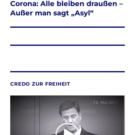
Corona: Alle bleiben draußen –
Nächster
Beitrag:
Außer man sagt „Asyl“
CREDO ZUR FREIHEIT
Video-
Player