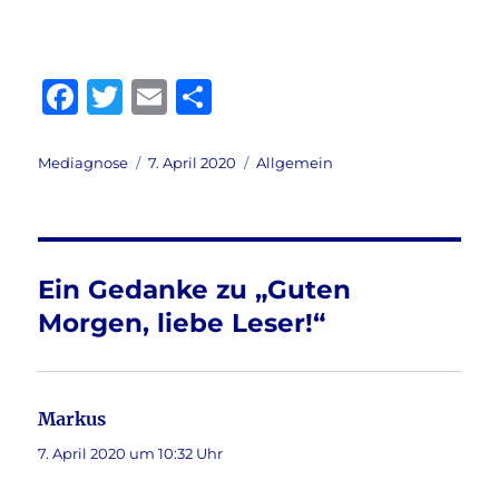
F
T
E
T
a
w
m
ei
c
it
ai
le
Autor
Veröffentlicht
Kategorien
Mediagnose
7. April 2020
Allgemein
am
e
te
l
n
b
r
o
Ein Gedanke zu „Guten
o
Morgen, liebe Leser!“
k
Markus
sagt:
7. April 2020 um 10:32 Uhr