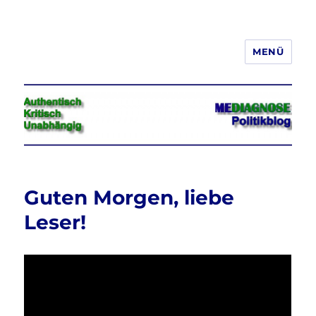
MENÜ
Jeder hat das Recht, seine
Meinung in Wort, Schrift und Bild
frei zu äußern und zu verbreiten
Guten Morgen, liebe
Leser!