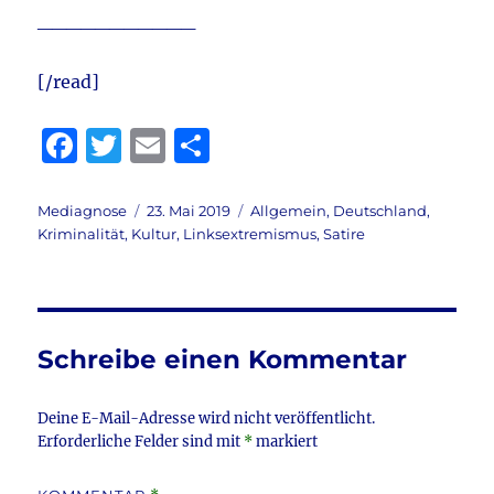
___________
[/read]
F
T
E
T
a
w
m
ei
c
it
ai
le
Autor
Veröffentlicht
Kategorien
Mediagnose
23. Mai 2019
Allgemein
,
Deutschland
,
am
Kriminalität
,
Kultur
,
Linksextremismus
,
Satire
e
te
l
n
b
r
o
o
Schreibe einen Kommentar
k
Deine E-Mail-Adresse wird nicht veröffentlicht.
Erforderliche Felder sind mit
*
markiert