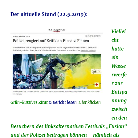
Der aktuelle Stand (22.5.2019):
Viellei
cht
hätte
ein
Wasse
rwerfe
r zur
Entspa
nnung
Grün-kursives Zitat
& Bericht lesen:
Hier klicken
zwisch
en den
Besuchern des linksalternativen Festivals „Fusion“
und der Polizei beitragen können – nämlich als