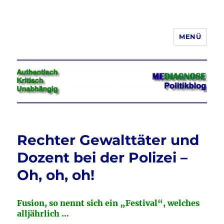
MENÜ
Jeder hat das Recht, seine
Meinung in Wort, Schrift und Bild
frei zu äußern und zu verbreiten
Rechter Gewalttäter und
Dozent bei der Polizei –
Oh, oh, oh!
Fusion, so nennt sich ein „Festival“, welches
alljährlich …