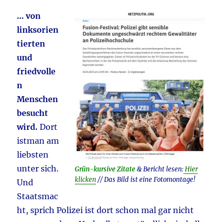
… von
linksorien
tierten
und
friedvolle
n
Menschen
besucht
wird.
Dort
istman am
liebsten
unter sich.
Grün-kursive Zitate
& Bericht lesen:
Hier
klicken
// Das Bild ist eine Fotomontage!
Und
Staatsmac
ht, sprich Polizei ist dort schon mal gar nicht