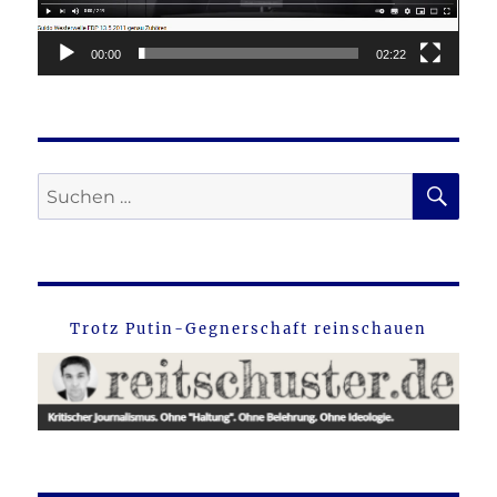
00:00
02:22
SU
Suche
nach:
Trotz Putin-Gegnerschaft reinschauen