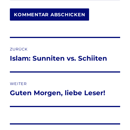
Beitragsnavigation
ZURÜCK
Islam: Sunniten vs. Schiiten
Vorheriger
Beitrag:
WEITER
Guten Morgen, liebe Leser!
Nächster
Beitrag: