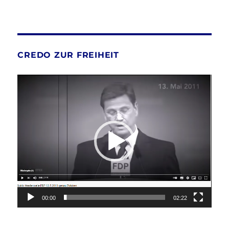
CREDO ZUR FREIHEIT
Video-
Player
00:00
02:22