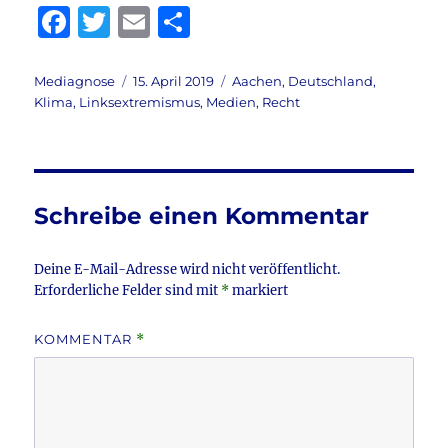
F
T
E
T
a
w
m
ei
c
it
ai
le
Autor
Veröffentlicht
Kategorien
Mediagnose
15. April 2019
Aachen
,
Deutschland
,
am
Klima
,
Linksextremismus
,
Medien
,
Recht
e
te
l
n
b
r
o
o
Schreibe einen Kommentar
k
Deine E-Mail-Adresse wird nicht veröffentlicht.
Erforderliche Felder sind mit
*
markiert
KOMMENTAR
*