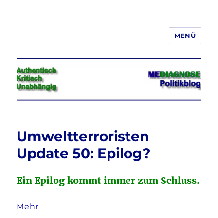
MENÜ
Jeder hat das Recht, seine
Meinung in Wort, Schrift und Bild
frei zu äußern und zu verbreiten
Umweltterroristen
Update 50: Epilog?
Ein Epilog kommt immer zum Schluss.
Mehr