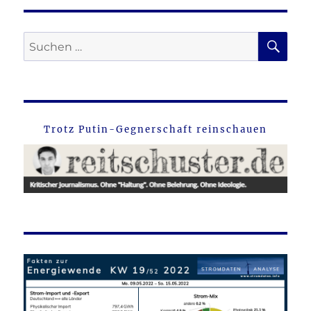
SU
Suche
nach:
Trotz Putin-Gegnerschaft reinschauen