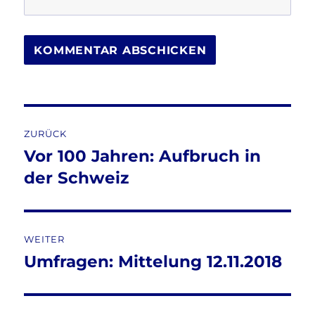
Beitragsnavigation
ZURÜCK
Vor 100 Jahren: Aufbruch in
Vorheriger
Beitrag:
der Schweiz
WEITER
Umfragen: Mittelung 12.11.2018
Nächster
Beitrag: