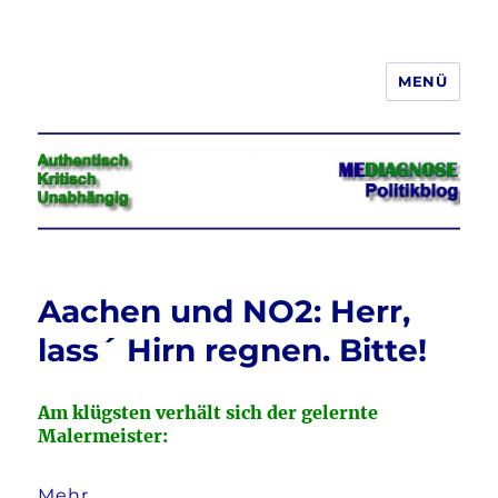
MENÜ
Jeder hat das Recht, seine
Meinung in Wort, Schrift und Bild
frei zu äußern und zu verbreiten
Aachen und NO2: Herr,
lass´ Hirn regnen. Bitte!
Am klügsten verhält sich der gelernte
Malermeister:
Mehr