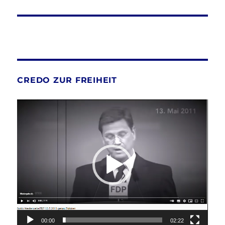
CREDO ZUR FREIHEIT
Video-
Player
00:00
02:22