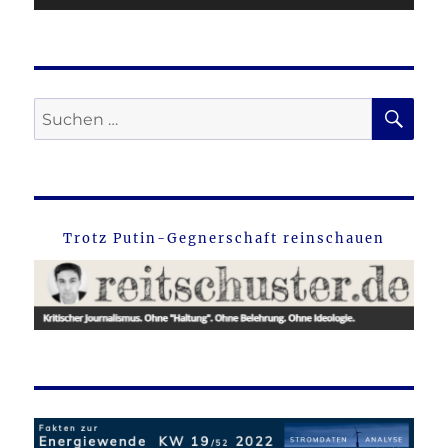
SU
Suche
nach:
Trotz Putin-Gegnerschaft reinschauen