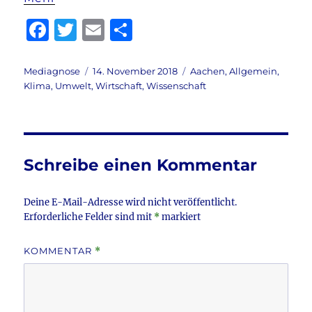
F
T
E
T
a
w
m
ei
c
it
ai
le
Autor
Veröffentlicht
Kategorien
Mediagnose
14. November 2018
Aachen
,
Allgemein
,
am
Klima
,
Umwelt
,
Wirtschaft
,
Wissenschaft
e
te
l
n
b
r
o
o
Schreibe einen Kommentar
k
Deine E-Mail-Adresse wird nicht veröffentlicht.
Erforderliche Felder sind mit
*
markiert
KOMMENTAR
*