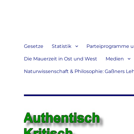
Jeder hat das Recht, sein
verbreiten
Gesetze
Statistik
Parteiprogramme u.
Die Mauerzeit in Ost und West
Medien
Naturwissenschaft & Philosophie: Gaßners Le