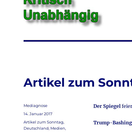
Artikel zum Sonnt
Autor
Mediagnose
Der Spiegel
feie
Veröffentlicht
14. Januar 2017
am
Kategorien
Artikel zum Sonntag
,
Trump-Bashing
Deutschland
,
Medien
,