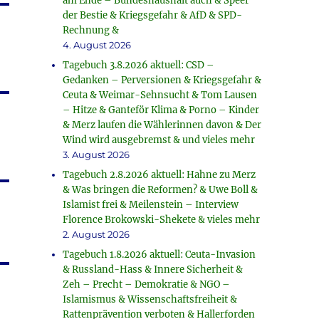
am Ende – Bundeshaushalt auch & Speer
der Bestie & Kriegsgefahr & AfD & SPD-
Rechnung &
4. August 2026
Tagebuch 3.8.2026 aktuell: CSD –
Gedanken – Perversionen & Kriegsgefahr &
Ceuta & Weimar-Sehnsucht & Tom Lausen
– Hitze & Ganteför Klima & Porno – Kinder
& Merz laufen die Wählerinnen davon & Der
Wind wird ausgebremst & und vieles mehr
3. August 2026
Tagebuch 2.8.2026 aktuell: Hahne zu Merz
& Was bringen die Reformen? & Uwe Boll &
Islamist frei & Meilenstein – Interview
Florence Brokowski-Shekete & vieles mehr
2. August 2026
Tagebuch 1.8.2026 aktuell: Ceuta-Invasion
& Russland-Hass & Innere Sicherheit &
Zeh – Precht – Demokratie & NGO –
Islamismus & Wissenschaftsfreiheit &
Rattenprävention verboten & Hallerforden