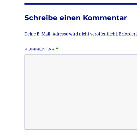
b
r
o
Schreibe einen Kommentar
o
k
Deine E-Mail-Adresse wird nicht veröffentlicht.
Erforderl
KOMMENTAR
*