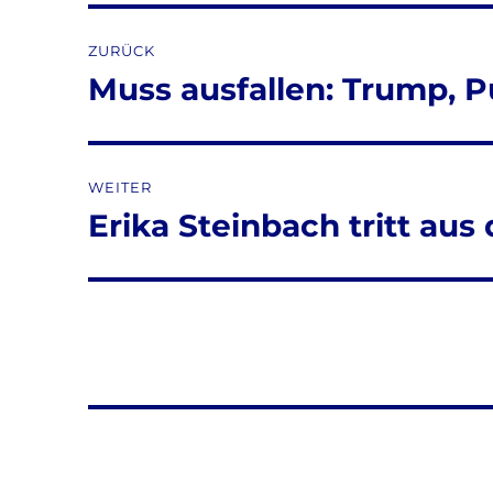
Beitragsnavigation
ZURÜCK
Muss ausfallen: Trump, P
Vorheriger
Beitrag:
WEITER
Erika Steinbach tritt aus
Nächster
Beitrag: