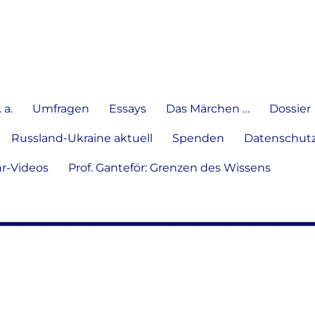
e Meinung in Wort, Schrift und
 a.
Umfragen
Essays
Das Märchen …
Dossier
Russland-Ukraine aktuell
Spenden
Datenschutz
hr-Videos
Prof. Ganteför: Grenzen des Wissens