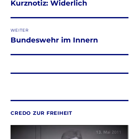
Kurznotiz: Widerlich
Vorheriger
Beitrag:
WEITER
Bundeswehr im Innern
Nächster
Beitrag:
CREDO ZUR FREIHEIT
Video-
Player