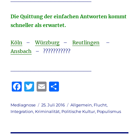
Die Quittung der einfachen Antworten kommt
schneller als erwartet.
Köln
–
Würzburg
–
Reutlingen
–
Ansbach
– ???????????
____________________
F
T
E
T
a
w
m
ei
c
it
ai
le
Autor
Veröffentlicht
Kategorien
Mediagnose
25. Juli 2016
Allgemein
,
Flucht
,
am
Integration
,
Kriminalität
,
Politische Kultur
,
Populismus
e
te
l
n
b
r
o