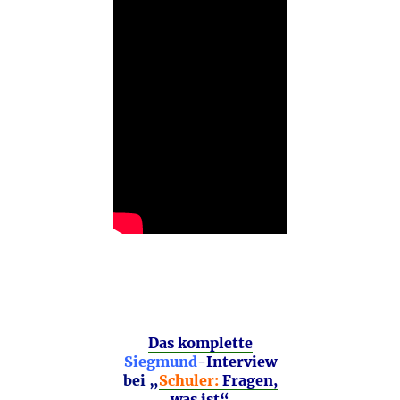
____
Das komplette
Siegmund
-Interview
bei „
Schuler:
Fragen,
was ist“