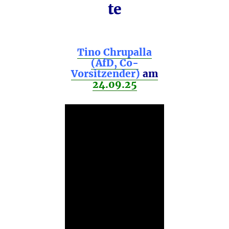
te
Tino Chrupalla
(AfD, Co-
Vorsitzender)
am
24.09.25