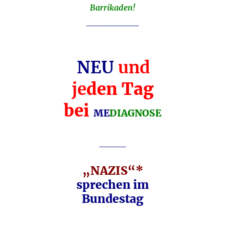
Barrikaden!
________
NEU
und
je
den Tag
bei
ME
DIAGNOSE
____
„NAZIS“*
sprechen im
Bundestag