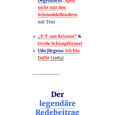
Degenhardt
:
Spiel
nicht mit den
Schmuddelkindern
mit Text
„P.T. aus Arizona“
&
Große Schimpflitanei
Udo Jürgens:
Ich bin
Dafür
(1983)
________
Der
legendäre
Redebeitrag