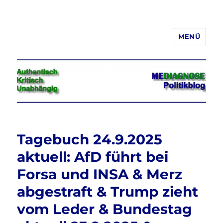
MENÜ
Jeder hat das Recht, seine
Meinung in Wort, Schrift und Bild
frei zu äußern und zu verbreiten
Tagebuch 24.9.2025
aktuell: AfD führt bei
Forsa und INSA & Merz
abgestraft & Trump zieht
vom Leder & Bundestag