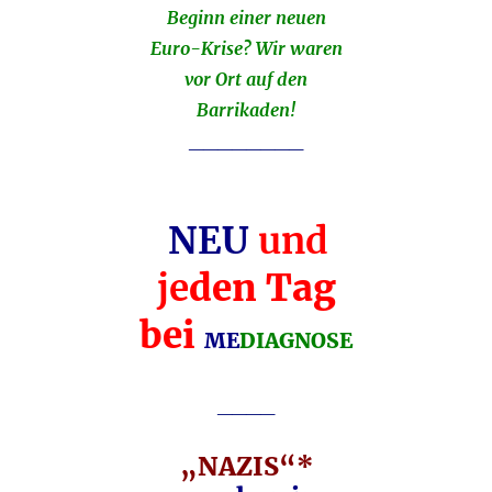
Beginn einer neuen
Euro-Krise? Wir waren
vor Ort auf den
Barrikaden!
________
NEU
und
je
den Tag
bei
ME
DIAGNOSE
____
„NAZIS“*