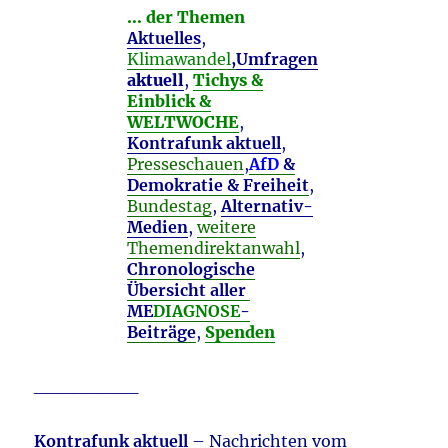
… der Themen
Aktuelles
,
Klimawandel
,
Umfragen
aktuell
,
Tichys &
Einblick &
WELTWOCHE
,
Kontrafunk aktuell
,
Presseschauen
,
AfD
&
Demokratie & Freiheit
,
Bundestag
,
Alternativ-
Medien
,
weitere
Themendirektanwahl
,
Chronologische
Übersicht aller
ME
DIAGNOSE
-
Beiträge
,
Spenden
________
Kontrafunk aktuell
– Nachrichten vom