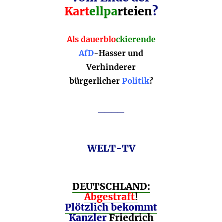
Kart
ellpa
rteien
?
Als dauerblo
ckierende
AfD
-Hasser und
Verhinderer
bürgerlicher
Politik
?
____
WELT-TV
DEUTSCHLAND:
Abgestraft
!
Plötzlich bekommt
Kanzler
Friedrich