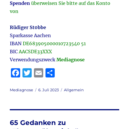
Spenden
überweisen Sie bitte auf das Konto
von
Rüdiger St0bbe
Sparkasse Aachen
IBAN
DE683905000010723540 51
BIC
AACSDE33XXX
Verwendungszweck
Mediagnose
F
T
E
T
a
w
m
ei
c
it
ai
le
Autor
Veröffentlicht
Kategorien
Mediagnose
6. Juli 2023
Allgemein
am
e
te
l
n
b
r
o
65 Gedanken zu
o