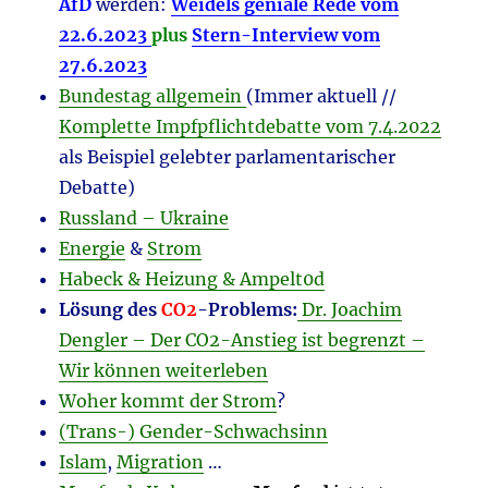
AfD
werden:
Weidels geniale Rede vom
22.6.2023
plus
Stern-Interview vom
27.6.2023
Bundestag allgemein
(Immer aktuell //
Komplette Impfpflichtdebatte vom 7.4.2022
als Beispiel gelebter parlamentarischer
Debatte)
Russland – Ukraine
Energie
&
Strom
Habeck & Heizung & Ampelt0d
Lösung des
CO2
-Problems:
Dr. Joachim
Dengler – Der CO2-Anstieg ist
begrenzt –
Wir können weiterleben
Woher kommt der Strom
?
(Trans-) Gender-Schwachsinn
Islam
,
Migration
…