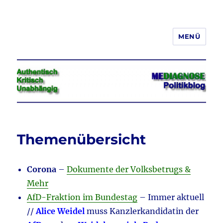
MENÜ
Jeder hat das Recht, seine
Meinung in Wort, Schrift und Bild
frei zu äußern und zu verbreiten
Themenübersicht
Corona
–
Dokumente der Volksbetrugs &
Mehr
AfD-Fraktion im Bundestag
– Immer aktuell
//
Alice Weidel
muss Kanzlerkandidatin der