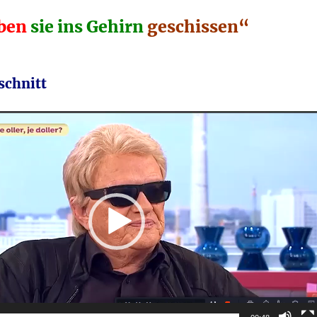
ben
sie ins Gehirn
geschissen“
schnitt