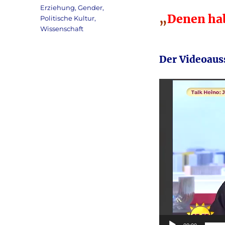
am
Kategorien
Erziehung
,
Gender
,
„
Denen ha
Politische Kultur
,
Wissenschaft
Der Videoaus
Video-
Player