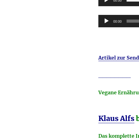
00:00
Audio-
00:00
Player
Artikel zur Sen
________
Vegane Ernähr
Klaus Alfs
Das komplette I