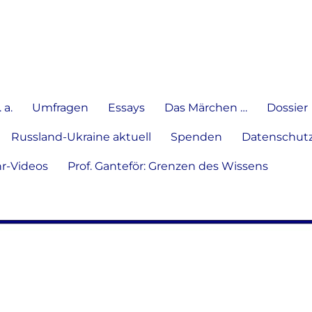
e Meinung in Wort, Schrift und
 a.
Umfragen
Essays
Das Märchen …
Dossier
Russland-Ukraine aktuell
Spenden
Datenschutz
hr-Videos
Prof. Ganteför: Grenzen des Wissens