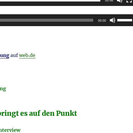
00:48
Pfeilta
00:00
Hoch/R
benutz
um
die
dung
auf
web.de
Lautstä
zu
regeln.
ung
bringt es auf den Punkt
nterview