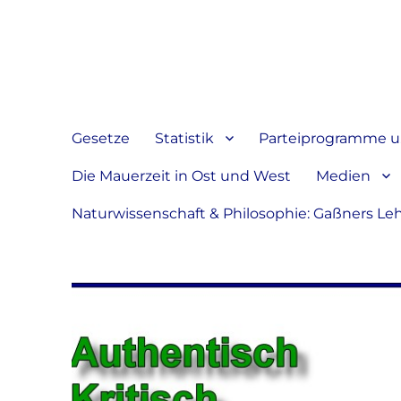
Jeder hat das Recht, sein
verbreiten
Gesetze
Statistik
Parteiprogramme u.
Die Mauerzeit in Ost und West
Medien
Naturwissenschaft & Philosophie: Gaßners Le