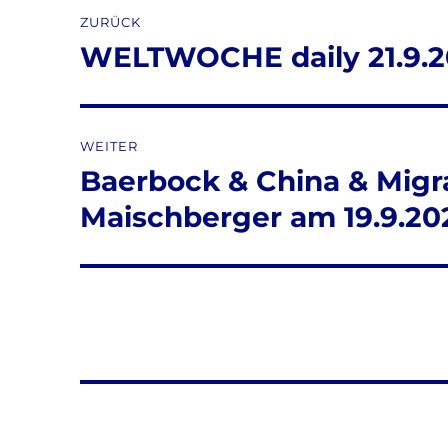
Beitragsnavigation
ZURÜCK
WELTWOCHE daily 21.9.20
Vorheriger
Beitrag:
WEITER
Baerbock & China & Migra
Nächster
Beitrag:
Maischberger am 19.9.20