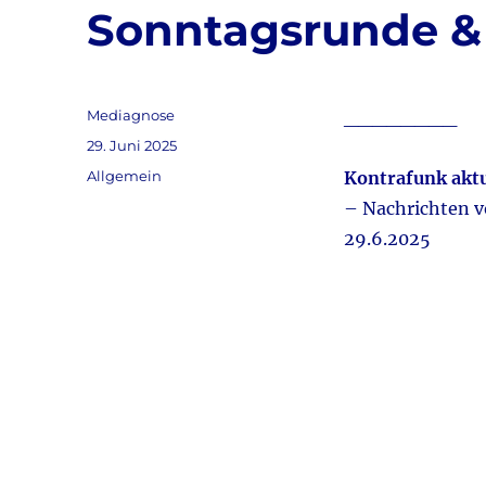
Sonntagsrunde & 
Autor
Mediagnose
________
Veröffentlicht
29. Juni 2025
am
Kategorien
Allgemein
Kontrafunk aktu
– Nachrichten 
29.6.2025
Video-
Player