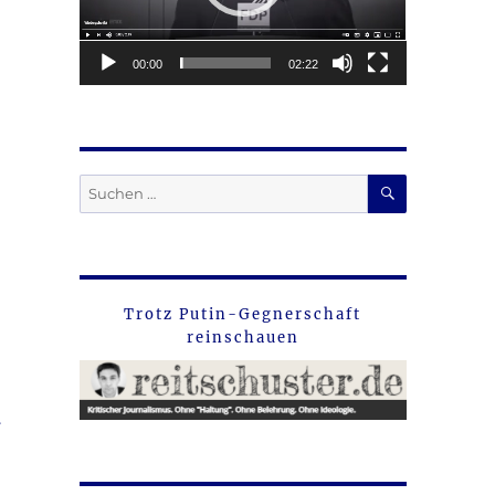
00:00
02:22
SUCHEN
Suche
nach:
Trotz Putin-Gegnerschaft
reinschauen
n