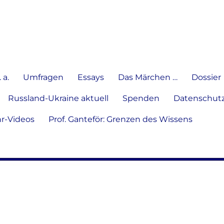
e Meinung in Wort, Schrift und
 a.
Umfragen
Essays
Das Märchen …
Dossier
Russland-Ukraine aktuell
Spenden
Datenschutz
hr-Videos
Prof. Ganteför: Grenzen des Wissens