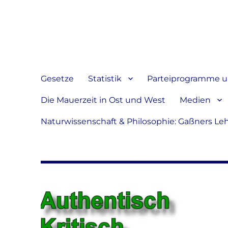
Jeder hat das Recht, sein
verbreiten
Gesetze
Statistik
Parteiprogramme u.
Die Mauerzeit in Ost und West
Medien
Naturwissenschaft & Philosophie: Gaßners Le