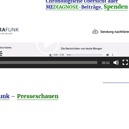
Chronologische Übersicht aller
Spenden
ME
DIAGNOSE
-Beiträge
,
05:51
_______
funk
–
Presseschauen