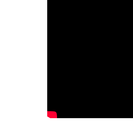
________