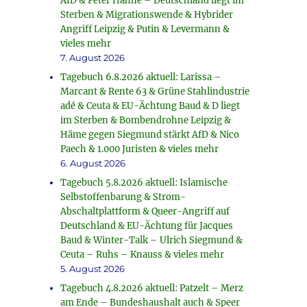
AfD & Peter Hahne – Deutschland liegt im
Sterben & Migrationswende & Hybrider
Angriff Leipzig & Putin & Levermann &
vieles mehr
7. August 2026
Tagebuch 6.8.2026 aktuell: Larissa –
Marcant & Rente 63 & Grüne Stahlindustrie
adé & Ceuta & EU-Ächtung Baud & D liegt
im Sterben & Bombendrohne Leipzig &
Häme gegen Siegmund stärkt AfD & Nico
Paech & 1.000 Juristen & vieles mehr
6. August 2026
Tagebuch 5.8.2026 aktuell: Islamische
Selbstoffenbarung & Strom-
Abschaltplattform & Queer-Angriff auf
Deutschland & EU-Ächtung für Jacques
Baud & Winter-Talk – Ulrich Siegmund &
Ceuta – Ruhs – Knauss & vieles mehr
5. August 2026
Tagebuch 4.8.2026 aktuell: Patzelt – Merz
am Ende – Bundeshaushalt auch & Speer