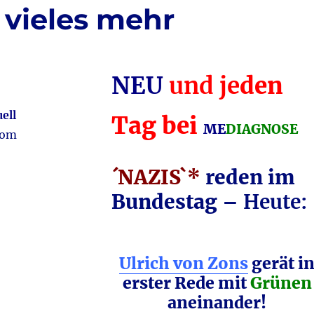
vieles mehr
NEU
und
je
den
ell
Tag bei
ME
DIAGNOSE
vom
´NAZIS`*
reden im
Bundestag –
Heute:
Ulrich von Zons
gerät i
erster Rede mit
Grünen
aneinander!