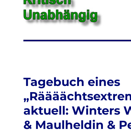
Tagebuch eines
„Räääächtsextrem
aktuell: Winters
& Maulheldin & P