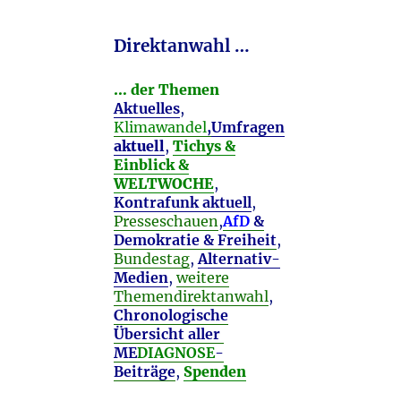
Direktanwahl …
… der Themen
Aktuelles
,
Klimawandel
,
Umfragen
aktuell
,
Tichys &
Einblick &
WELTWOCHE
,
Kontrafunk aktuell
,
Presseschauen
,
AfD
&
Demokratie & Freiheit
,
Bundestag
,
Alternativ-
Medien
,
weitere
Themendirektanwahl
,
Chronologische
Übersicht aller
ME
DIAGNOSE
-
Beiträge
,
Spenden