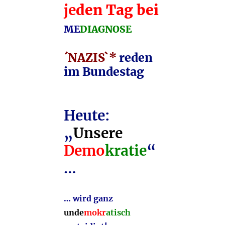
je
den Tag bei
ME
DIAGNOSE
´NAZIS`*
reden
im Bundestag
Heute:
„
Unsere
Demo
kratie
“
…
… wird ganz
unde
mokr
atisch