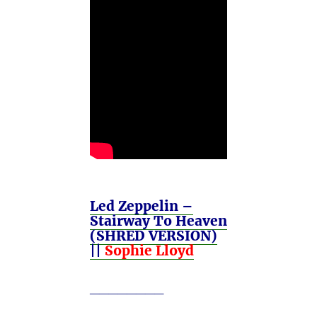
Led Zeppelin –
Stairway To Heaven
(SHRED VERSION)
||
Sophie Lloyd
________