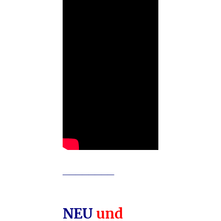
________
NEU
und