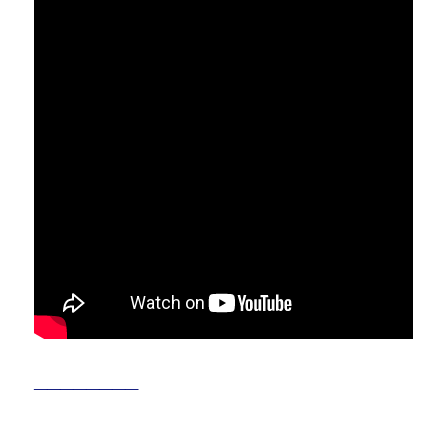
________