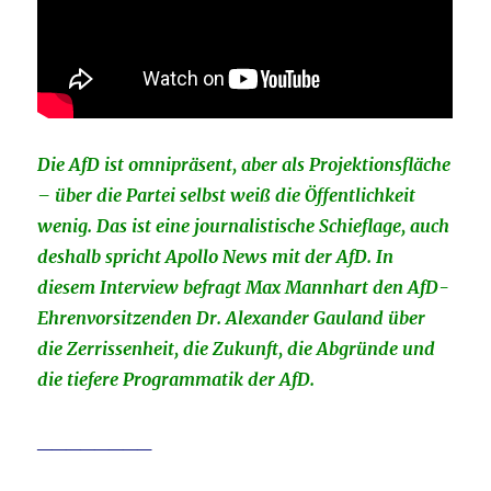
Die AfD ist omnipräsent, aber als Projektionsfläche
– über die Partei selbst weiß die Öffentlichkeit
wenig. Das ist eine journalistische Schieflage, auch
deshalb spricht Apollo News mit der AfD. In
diesem Interview befragt Max Mannhart den AfD-
Ehrenvorsitzenden Dr. Alexander Gauland über
die Zerrissenheit, die Zukunft, die Abgründe und
die tiefere Programmatik der AfD.
________