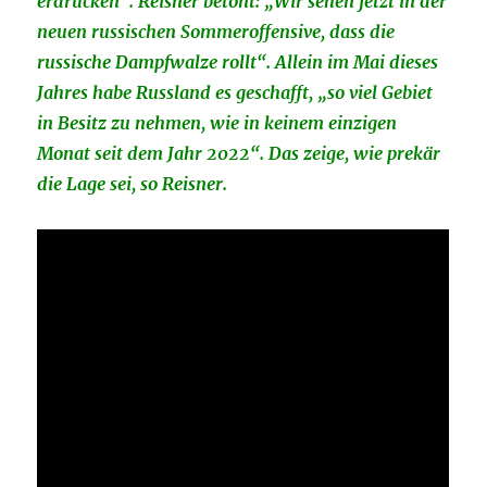
erdrücken“. Reisner betont: „Wir sehen jetzt in der
neuen russischen Sommeroffensive, dass die
russische Dampfwalze rollt“. Allein im Mai dieses
Jahres habe Russland es geschafft, „so viel Gebiet
in Besitz zu nehmen, wie in keinem einzigen
Monat seit dem Jahr 2022“. Das zeige, wie prekär
die Lage sei, so Reisner.