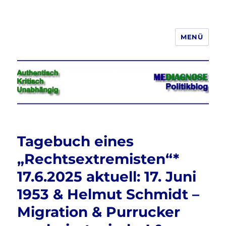
MENÜ
Jeder hat das Recht, seine
Meinung in Wort, Schrift und Bild
frei zu äußern und zu verbreiten
Tagebuch eines
„Rechtsextremisten“*
17.6.2025 aktuell: 17. Juni
1953 & Helmut Schmidt –
Migration & Purrucker