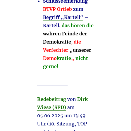
Schlussbemerkung
BTVP Ortleb
zum
Begriff „Kartell“
–
Kartell,
d
as
hören die
wahren Feinde der
Demokratie
, die
Verfechter
„unserer
Demo
kratie
„
nicht
gerne!
________
Redebeitrag
von
Dirk
Wiese (SPD)
am
05.06.2025 um 13:49
Uhr (10. Sitzung, TOP