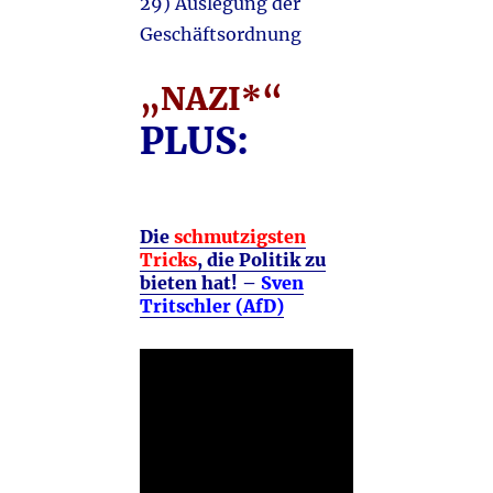
29) Auslegung der
Geschäftsordnung
„NAZI*“
PLUS:
Die
schmutzigsten
Tricks
, die Politik zu
bieten hat! –
Sven
Tritschler (AfD)